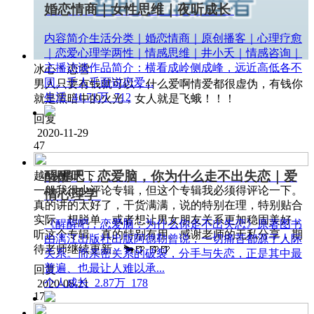
婚恋情商｜女性思维｜夜听成长
内容简介生活分类｜婚恋情商｜原创播客｜心理疗愈
｜恋爱心理学两性｜情感思维｜井小夭｜情感咨询｜
主播访谈作品简介：横看成岭侧成峰，远近高低各不
冰心丶恋雪
同。千人千面说恋爱...
男人只要有钱就可以，什么爱啊情爱都很虚伪，有钱你
生活
41.71万
712
就是黑暗中的火光，女人就是飞蛾！！！
回复
2020-11-29
47
醒醒吧，恋爱脑，你为什么走不出失恋｜爱
越0纵横天下
一般我很少评论专辑，但这个专辑我必须得评论一下。
情心理学
真的讲的太好了，干货满满，说的特别在理，特别贴合
实际。想脱单，或者想让男女朋友关系更加稳固美好，
《醒醒吧，恋爱脑：为什么你走不出失恋》原著图书
听这个专辑，真的特别有用。感谢老师的无私分享，期
由漓江出版社出版阿德勒曾说，一切痛苦都源于人际
待老师继续更新。🐂🍺 🍺🍺
关系。而亲密关系的破裂，分手与失恋，正是其中最
普遍、也最让人难以承...
回复
个人成长
2.87万
178
2020-08-21
17