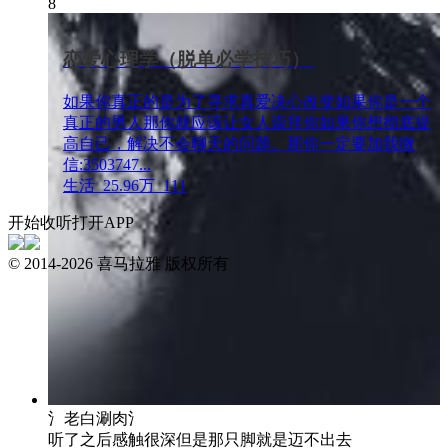
8
恋爱心理学（脱单必学技巧）
如果你真正的是为了寻求真爱决心改变如果你是一个
真正的男人那你就应该让女人崇拜你如果你想彻底提
高自己，解决不会聊天的问题。那你一定要加我微
信:3503747...
生活
25.96万
111
开始收听
打开APP
© 2014-
2026
喜马拉雅 版权所有
氵老白涮肉氵
听了之后感触很深但是那只脚就是迈不出去