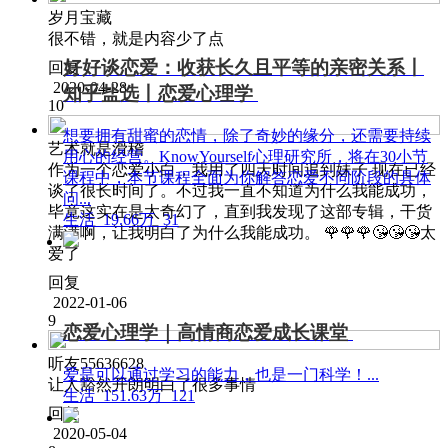
岁月宝藏
很不错，就是内容少了点
好好谈恋爱：收获长久且平等的亲密关系丨
回复
2020-04-28
知乎盐选丨恋爱心理学
10
想要拥有甜蜜的恋情，除了奇妙的缘分，还需要持续
艺术就是滑稽
用心的经营。KnowYourself心理研究所，将在30小节
作为一个恋爱小白，我用了四天时间追到妹子 现在已经
课程中，本节课程全面为你解答恋爱不同阶段的具体
谈了很长时间了。不过我一直不知道为什么我能成功，
问...
毕竟这实在是太奇幻了，直到我发现了这部专辑，干货
生活
19.66万
31
满满啊，让我明白了为什么我能成功。 🌹🌹🌹😘😘😘太
爱了
回复
2022-01-06
9
恋爱心理学｜高情商恋爱成长课堂
听友55636628
爱是可以通过学习的能力，也是一门科学！...
让人豁然开朗明白了很多事情
生活
151.63万
121
回复
2020-05-04