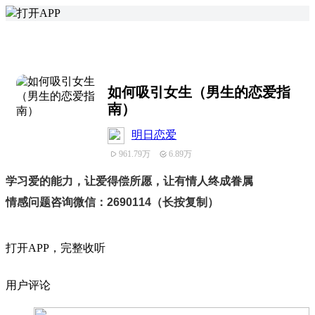
打开APP
如何吸引女生（男生的恋爱指
南）
明日恋爱
961.79万
6.89万
学习爱的能力，让爱得偿所愿，让有情人终成眷属
情感问题咨询微信：2690114
（长按复制）
打
开
A
P
P，完整收听
用户评论