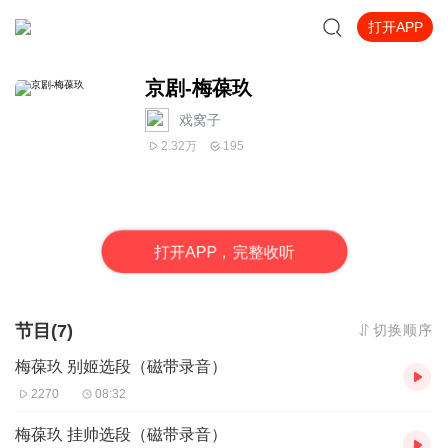
打开APP
京剧-梅葆玖
戏窝子
2.32万
195
打
开
A
P
P，完整收听
节目(7)
切换顺序
梅葆玖 别姬选段（磁带录音）
2270
08:32
梅葆玖 挂帅选段（磁带录音）