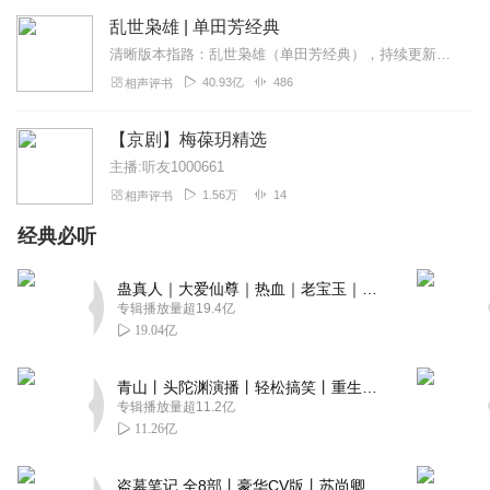
乱世枭雄 | 单田芳经典
清晰版本指路：乱世枭雄（单田芳经典），持续更新中《乱世枭雄》讲的是东北王张作霖和其子少帅张学良的传奇故事，是著名评书艺术家单田芳先生根据大量的历史材料和广为流传...
40.93亿
486
相声评书
【京剧】梅葆玥精选
主播:听友1000661
1.56万
14
相声评书
经典必听
蛊真人｜大爱仙尊｜热血｜老宝玉｜多人VIP免费有声剧
专辑播放量超19.4亿
19.04亿
青山丨头陀渊演播丨轻松搞笑丨重生穿越丨古代权谋丨VIP免费 | 多人有声剧
专辑播放量超11.2亿
11.26亿
盗墓笔记 全8部丨豪华CV版丨苏尚卿&边江 领衔 多人有声剧丨冠声文化丨南派三叔