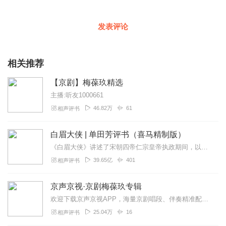
发表评论
相关推荐
【京剧】梅葆玖精选
主播:听友1000661
46.82万
61
相声评书
白眉大侠 | 单田芳评书（喜马精制版）
《白眉大侠》讲述了宋朝四帝仁宗皇帝执政期间，以徐良、白云瑞为书胆，包括七侠、大五义、小五义、小七杰等众开封府校尉，在八王赵德芳、包拯、颜查散等清官的支持下，为保...
39.65亿
401
相声评书
京声京视·京剧梅葆玖专辑
欢迎下载京声京视APP，海量京剧唱段、伴奏精准配词，珍贵京剧录像免费畅看。...
25.04万
16
相声评书