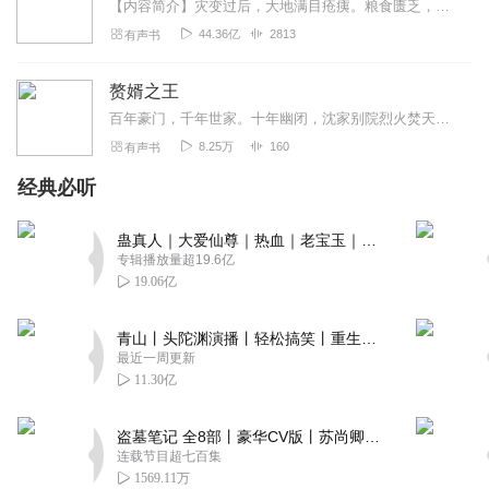
【内容简介】灾变过后，大地满目疮痍。粮食匮乏，资源紧俏，局势混乱……一位从待规划区杀出来的青年，背对着漫天黄沙，孤身来到九区谋生，却不曾想偶然结识三五好友，一念...
44.36亿
2813
有声书
赘婿之王
百年豪门，千年世家。十年幽闭，沈家别院烈火焚天。烧完了残垣断壁，燃不尽恩怨情仇。入赘三年，一朝放逐。【收听须知】1、该专辑免费收听。2、由于音频节目更新的比较慢...
8.25万
160
有声书
经典必听
蛊真人｜大爱仙尊｜热血｜老宝玉｜多人VIP免费有声剧
专辑播放量超19.6亿
19.06亿
青山丨头陀渊演播丨轻松搞笑丨重生穿越丨古代权谋丨VIP免费 | 多人有声剧
最近一周更新
11.30亿
盗墓笔记 全8部丨豪华CV版丨苏尚卿&边江 领衔 多人有声剧丨冠声文化丨南派三叔
连载节目超七百集
1569.11万