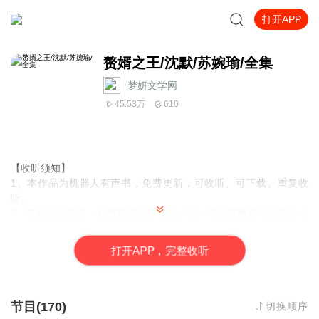
打开APP
赘婿之王/沈默/苏婉瑜/全集
梦妍文学网
45.53万
610
【收听须知】
1、本作品为机器人有声书，免费更新，可收听、可下载、重复收
听。
2、在收听过程中，如想快速阅读全版小说，可以在微信中搜索公众
号
【秋雨读书
】
，关注并回复小说编号
【109
】，
便可快速阅读全
版。
打
开
A
P
P，完整收听
百年豪门，千年世家。 十年幽闭，沈家别院烈火焚天。烧完了残垣
节目(170)
断壁，燃不尽恩怨情仇。 入赘三年，一朝放逐。 时隔经年，苏城再
切换顺序