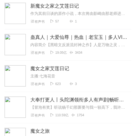
新魔女之家之艾莲日记
作为其前日谈的原作小说，本次将由影崎由那老师进行漫画化。渴望被爱的魔女艾莲，与被爱养育长大的人类少女薇奥拉，两人的相遇将会迎来怎样的结局……？埋藏于惨剧之中...
57
1
有声书
蛊真人｜大爱仙尊｜热血｜老宝玉｜多人VIP免费有声剧
内容简介【黑暗文反派流封神之作】人是万物之灵，蛊是天地真精。一个穿越者不断重生的故事。一个养蛊、炼蛊、用蛊的奇特世界。配音组（男角色）老宝玉旁白...
19.05亿
3434
有声书
魔女之家艾莲日记
主播:七海花音
623
3
有声书
大奉打更人丨头陀渊领衔多人有声剧|畅听全集|王鹤棣、田曦薇主演影视剧原著|卖报小郎君
【冒泡有奖】听说杨千幻那厮要与我一较高下，我许七安要开始装叉了！快进入声音播放页戳下方输入框，冒个泡偷偷告诉我，我要用哪些诗词才能胜过他？说得好的，有赏！202...
110.59亿
1754
有声书
魔女之旅