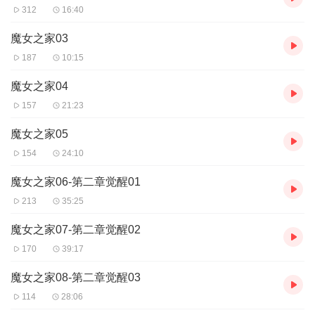
312
16:40
魔女之家03
187
10:15
魔女之家04
157
21:23
魔女之家05
154
24:10
魔女之家06-第二章觉醒01
213
35:25
魔女之家07-第二章觉醒02
170
39:17
魔女之家08-第二章觉醒03
114
28:06