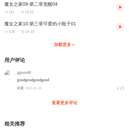
魔女之家09-第二章觉醒04
111
15:22
魔女之家10-第三章可爱的小瓶子01
126
14:10
加载更多
用户评论
ggooodd
goodgoodgoodgood
回复
2021-02-20
0
查看更多评论
相关推荐