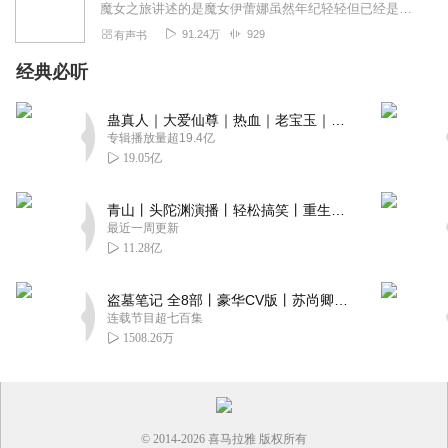
魔女之旅讲述的是魔女伊蕾娜虽然年纪轻轻但已经是高级魔女，她决定环游世界；在路上发生了各种有趣甚至是离奇的故事和形形色色的人。作为旅人她充分领略世间百态和时事无常...
91.24万
929
有声书
经典必听
蛊真人｜大爱仙尊｜热血｜老宝玉｜多人VIP免费有声剧
专辑播放量超19.4亿
19.05亿
青山丨头陀渊演播丨轻松搞笑丨重生穿越丨古代权谋丨VIP免费 | 多人有声剧
最近一周更新
11.28亿
盗墓笔记 全8部丨豪华CV版丨苏尚卿&边江 领衔 多人有声剧丨冠声文化丨南派三叔
连载节目超七百集
1508.26万
© 2014-
2026
喜马拉雅 版权所有