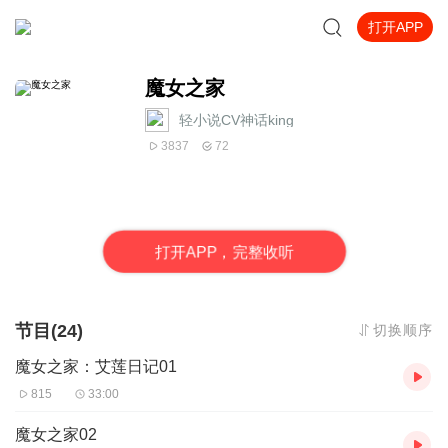
打开APP
魔女之家
轻小说CV神话king
3837
72
打
开
A
P
P，完整收听
节目(24)
切换顺序
魔女之家：艾莲日记01
815
33:00
魔女之家02