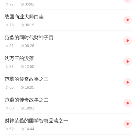
77
05:02
战国商业大师白圭
76
06:19
范蠡的同时代财神子贡
81
06:26
沈万三的没落
81
12:50
范蠡的传奇故事之三
65
16:35
范蠡的传奇故事之二
60
10:03
财神范蠡的国学智慧品读之一
62
14:44