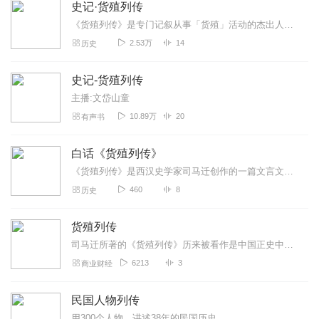
史记·货殖列传
《货殖列传》是专门记叙从事「货殖」活动的杰出人物的类传，也是反映司马迁经济思想和物质观的重要篇章。“货殖”是指谋求“滋生资货财利”以致富，即利用货物的生产与交换...
2.53万
14
历史
史记-货殖列传
主播:文岱山童
10.89万
20
有声书
白话《货殖列传》
《货殖列传》是西汉史学家司马迁创作的一篇文言文，收录于《史记》中，出自《史记》卷一百二十九、列传第六十九。“货殖”是指谋求“滋生资货财利”以致富而言。即利用货物...
460
8
历史
货殖列传
司马迁所著的《货殖列传》历来被看作是中国正史中的第一篇经济学专论，全文贯串着司马迁独特而朴实的经济思想，集中反映了司马迁敏锐的社会经济洞察力以及超前的经济思想。...
6213
3
商业财经
民国人物列传
用300个人物，讲述38年的民国历史