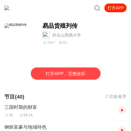
打开APP
易品货殖列传
卦台山周易大学
7647
63
打
开
A
P
P，完整收听
节目(40)
切换顺序
三国时期的财富
92
06:16
钢铁富豪与地域特色