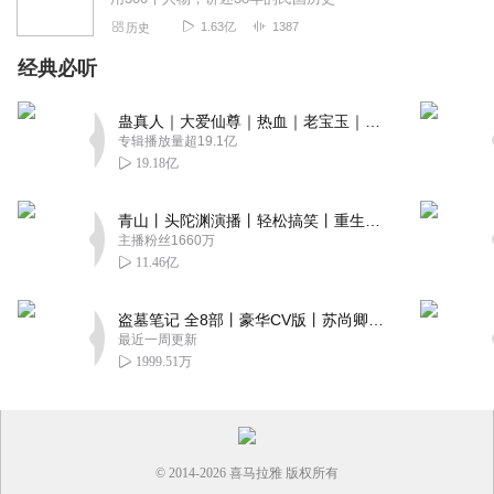
1.63亿
1387
历史
经典必听
蛊真人｜大爱仙尊｜热血｜老宝玉｜多人VIP免费有声剧
专辑播放量超19.1亿
19.18亿
青山丨头陀渊演播丨轻松搞笑丨重生穿越丨古代权谋丨VIP免费 | 多人有声剧
主播粉丝1660万
11.46亿
盗墓笔记 全8部丨豪华CV版丨苏尚卿&边江 领衔 多人有声剧丨冠声文化丨南派三叔
最近一周更新
1999.51万
© 2014-
2026
喜马拉雅 版权所有