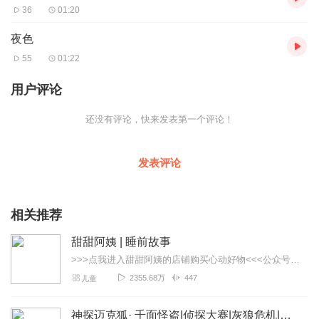
36
01:20
夜色
55
01:22
用户评论
还没有评论，快来发表第一个评论！
发表评论
相关推荐
甜甜阿姨 | 睡前故事
>>>点我进入甜甜阿姨的店铺购买心动好物<<<公众号：甜甜阿姨讲故事。童书，戏剧，手工，旅行，乐园，高效陪娃我们更专业。欢迎关注【甜甜阿姨讲故事】微信公众账号，...
2355.68万
447
儿童
神探迈克狐· 千面怪盗|侦探大赛|灰狼危机|多多罗