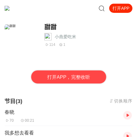
打开APP
甜甜
小燕爱吃米
114
1
打
开
A
P
P，完整收听
节目(3)
切换顺序
春晓
70
00:21
我多想去看看