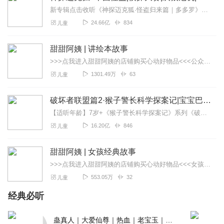
新专辑点击收听《神探迈克狐·怪盗归来篇｜多多罗》！！！>>>点击进入主播橱窗购买《神探迈克狐》系列图书吧!<<<多多罗故事【点击前往】收听多多罗其他好玩有趣的故...
24.66亿
834
儿童
甜甜阿姨 | 讲绘本故事
>>>点我进入甜甜阿姨的店铺购买心动好物品<<<公众号：甜甜阿姨讲故事。童书，戏剧，手工，旅行，乐园，高效陪娃我们更专业。欢迎关注【甜甜阿姨讲故事】微信公众账...
1301.49万
63
儿童
破坏者联盟篇2·猴子警长科学探案记|宝宝巴士故事
【适听年龄】7岁+《猴子警长科学探案记》系列《破坏者联盟篇1·猴子警长科学探案记》>>>《破坏者联盟篇2·猴子警长科学探案记》>>>《破坏者联盟篇3·猴子警长科...
16.20亿
846
儿童
甜甜阿姨 | 女孩经典故事
>>>点我进入甜甜阿姨的店铺购买心动好物品<<<女孩儿最喜欢听什么故事呢？来听甜甜阿姨讲给你听吧。女孩子应具有的善良真诚、自信坚强、聪明智慧、开朗乐观等品格在本...
553.05万
32
儿童
经典必听
蛊真人｜大爱仙尊｜热血｜老宝玉｜多人VIP免费有声剧