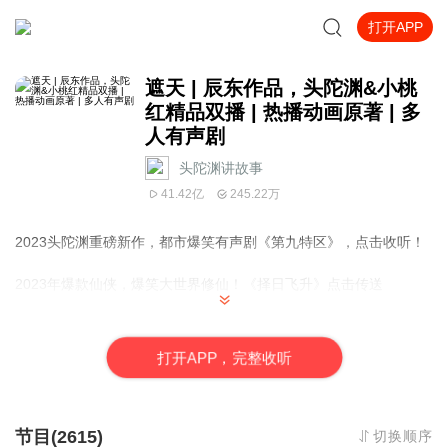
打开APP
遮天 | 辰东作品，头陀渊&小桃
红精品双播 | 热播动画原著 | 多
人有声剧
头陀渊讲故事
41.42亿
245.22万
2023头陀渊重磅新作，都市爆笑有声剧《第九特区》，点击收听！
2023年爆款仙侠，爆笑大世界修仙！《择日飞升》点击传送
《遮天》同名动漫每周三上午10点腾讯视频火热更新中，叶凡、女
帝、无始期待与你相见！
打
开
A
P
P，完整收听
听原著有声书仅在喜马拉雅，看动漫去腾讯视频，即刻感受双倍精
彩！
节目(2615)
切换顺序