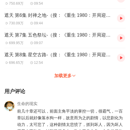
您深入故事，体会身临其境之感。代表作《圣墟》《最强弃少》
750.69万
09:54
《完美世界》。
小桃红，主播代表作《嫡女风华》配音代表作《一念永恒》《圣
遮天 第6集 封禅之地-（搜：《重生 1980：开局迎娶姐姐闺蜜》）
墟》《完美世界》《最强弃少》《绝世高手》《倒卖凶宅那几
730.09万
09:44
年》。
遮天 第7集 五色祭坛-（搜：《重生 1980：开局迎娶姐姐闺蜜》）
CAST
699.95万
09:07
头陀渊
小桃红
遮天 第8集 星空古路-（搜：《重生 1980：开局迎娶姐姐闺蜜》）
后期：小白菜
696.65万
12:54
【购买须知】
加载更多
1、本作品为付费有声书，前100集为免费试听，购买成功后，即可
收听，可下载重复收听。
2、版权归原作者所有，严禁翻录成任何形式，严禁在任何第三方平
用户评论
台传播，违者将追究其法律责任。
3、如在充值／购买环节遇到问题，您可通过页面右上方按钮，将页
生命的现实
面分享至微信内使用微信支付完成购买。
前几十章还可以，前面主角平淡的掌控一切，很霸气，一百
4、在购买过程中，如果您有任何问题，可以按以下步骤咨询在线客
章以后就好像落水狗一样，故意而为之的剧情，以悲剧化为
服：
动力，太可悲了，这种剧情太悲愤了，抓到坏人，因为坏人
第一步：您可在喜马拉雅APP【账号】-【帮助与反馈】”中咨询在线