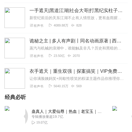
部古典仙侠类型的小说以九龙拉棺为引子，带出一个庞大的
洪荒玄幻世界，引出上古神话的遗秘，卷帙浩阔，设定繁
一手遮天|黑道江湖|社会大哥|打黑纪实柱子有声故事
杂，人物众多。冰冷与黑暗并存的宇宙深处，九具庞大的龙
新世纪前后的关东江湖不止有人情世故，更有血雨腥风。乡村代课教师秦镇因为工作转正失败、母亲的去世和女朋友的背叛等多重因素地打击，致使他的人生轨迹发生了重大偏离，从...
尸拉着一口青铜古棺，亘古长存。这是太空探测器在枯寂的
4089.88万
828
有声书
宇宙中捕捉到的一幅极其震撼的画
回复
2020-12-22
634
诡秘之主 | 多人有声剧丨同名动画原著 | 西幻克苏鲁 | 乌贼作品
蒸汽与机械的浪潮中，谁能触及非凡？历史和黑暗的迷雾里，又是谁在耳语？我从诡秘中醒来，睁眼看见这个世界：枪械，大炮，巨舰，飞空艇，差分机；魔药，占卜，诅咒，倒吊人...
听友247549004
23.50亿
2070
有声书
我觉得遮天这本书非常的好看，我把这本书推荐给同学们，
我不知道为什么，他们就只会诋毁，把遮天说的非常不好，
衣手遮天｜重生双强｜探案搞笑｜VIP免费多人有声剧
让别人都以为遮天是一本很不好的书。就像我喜欢杨紫一
让你满脸姨妈笑+间歇性喷笑的权谋主题作品你推理你的，我默默宠我的事业型女主+嘴坏闷骚型男主双强重生一起手遮天下保证好听就对了！...
样，我一告诉他们，他们就会诋毁，不会考虑我的感受。他
们知道我喜欢遮天和杨紫。我经常会给同学讲遮天的内容，
5640.15万
569
有声书
希望他们可以不再诋毁遮天。可是不久以后，他们还把叶凡
经典必听
和杨紫编叶凡和杨紫的黄。他们不知道我有多喜欢杨紫和遮
天。我真的很希望他们能理解我，别再诋毁遮天和杨紫了
蛊真人｜大爱仙尊｜热血｜老宝玉｜多人VIP免费有声剧
回复
2020-07-26
363
专辑播放量超19.7亿
19.07亿
描生