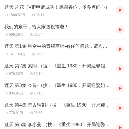
喜马周推荐
遮天 片花（VIP申请成功！感谢各位，多多点红心）
第二季第十四期，下滑更有神秘福利呦～
1500.57万
06:11
我们的东哥，给大家送祝福啦！
内容简介
599.29万
00:54
冰冷与黑暗并存的宇宙深处，九具庞大的龙尸拉着一口青铜古棺，
亘古长存。这是太空探测器在枯寂的宇宙中捕捉到的一幅极其震撼
遮天 第1集 星空中的青铜巨棺-有任何问题，请咨询主播V:5292580
的画面。九龙拉棺，究竟是回到了上古，还是来到了星空的彼岸？
1611.48万
09:23
一个浩大的仙侠世界，光怪陆离，神秘无尽。热血似火山沸腾，激
情若瀚海汹涌，欲望如深渊无止境……登天路，踏歌行，弹指遮
遮天 第2集 素问-（搜：《重生 1980：开局迎娶姐姐闺蜜》）
天。
976.30万
10:14
作者/主播简介
遮天 第3集 今昔-（搜：《重生 1980：开局迎娶姐姐闺蜜》）
835.94万
10:10
作者：辰东，中国作协成员。崛起于网络文学青铜时代，是当前网
络小说界最具影响力和代表性的写手之一，其代表作有 《圣墟》，
遮天 第4集 荒古铜刻-（搜：《重生 1980：开局迎娶姐姐闺蜜》）
《完美世界》，《遮天》，《长生界》，《神墓》，《不死不灭》
等。
770.81万
08:56
主播：头陀渊，小桃红。
遮天 第5集 李小曼-（搜：《重生 1980：开局迎娶姐姐闺蜜》）
头陀渊，喜马拉雅知名主播，演绎风格多变，独特的播讲风格，带