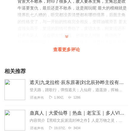
背景大不敢杀，封印了很多人，敌人要杀主角，主角总是吹
客服
牛逼要复仇，最后还是不敢杀，这是闹玩呢 最大的模糊就是
第二步：如果您无法联系上APP内在线客服，可关注【喜马拉雅付
费精品】公众号，通过下方菜单栏里咨询在线客服
境界乱七八糟的，听完都没弄清楚都有哪些境界，后面主角
第三步：如果在线客服都未取得联系，也可拨打客服电话：400-
的性格变了，与一开始的性格完全相反，变得油嘴滑舌 姜太
838-5616
虚顶尖高手，复活的剧情可费劲了，废话太多，刚复活还不
赶紧杀坏人，还在那发愣感慨，抱着女人对敌，费劲死了，
另外境界压制敌人，还以为是秒杀坏人，但是作者确把每个
人吹嘘了半天，甚至还以为打不过敌人了，类似剧情重复的
查看更多评论
台词太多了，夸张词太多
回复
2021-01-31
4368
相关推荐
起点_八爪_梓晨
遮天|九龙拉棺·辰东原著|刘北辰孙晔主役有声剧|第2季更新中
遮天后期制作的太好了，背景音乐，落入凡尘，声情并茂又
登天路，踏歌行，弹指遮天；入仙府，逍遥游，挥袖收仙
是男女双波，头陀渊小桃红一刚一柔相得益彰。头陀渊声音
1.90亿
1286
有声书
成熟浑厚，极富磁性；而小桃红萝莉御姐皆可驾轻就熟。两
者配合简直天衣无缝！本书更是选得好，仙路至尊，凡人当
蛊真人｜大爱仙尊｜热血｜老宝玉｜多人VIP免费有声剧
道；遮天一出，谁与争锋。遮天应该算是修仙的巅峰之作
内容简介【黑暗文反派流封神之作】人是万物之灵，蛊是天地真精。一个穿越者不断重生的故事。一个养蛊、炼蛊、用蛊的奇特世界。配音组（男角色）老宝玉旁白...
了，作者奇思妙想，给我们描述不一样的新奇世界，加上灰
谐幽默的剧情对白，令人深陷其中畅快无比。 《遮天》是一
19.07亿
3434
有声书