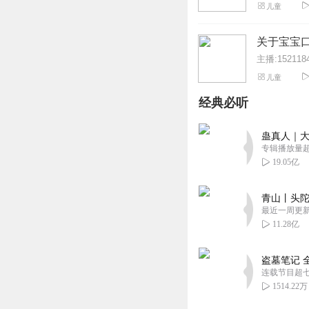
儿童
关于宝宝
主播:1521184
儿童
经典必听
蛊真人｜大
专辑播放量超1
19.05亿
青山丨头陀
最近一周更
11.28亿
盗墓笔记 
连载节目超
1514.22万