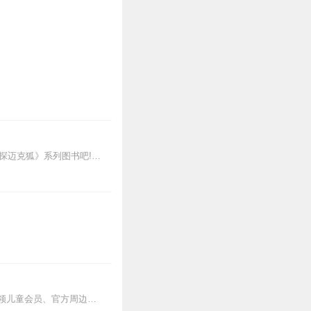
新专辑点击收听《神探迈克狐·怪盗归来篇｜多多罗》！！！>>>点击进入主播橱窗购买《神探迈克狐》系列图书吧!<<<多多罗故事【点击前往】收听多多罗其他好玩有趣的故...
其他互动【东海小学李哪吒】开小红书账号啦，快来关注和李哪吒成为好朋友！有机会免费领儿童会员、官方周边！【点击加入】东海小学广播站圈子，更多互动！李哪吒全新冒险番...