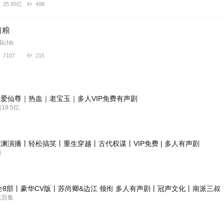
25.95亿
498
口粮
lchb
7107
215
爱仙尊｜热血｜老宝玉｜多人VIP免费有声剧
9.5亿
渊演播丨轻松搞笑丨重生穿越丨古代权谋丨VIP免费 | 多人有声剧
新
全8部丨豪华CV版丨苏尚卿&边江 领衔 多人有声剧丨冠声文化丨南派三叔
七百集