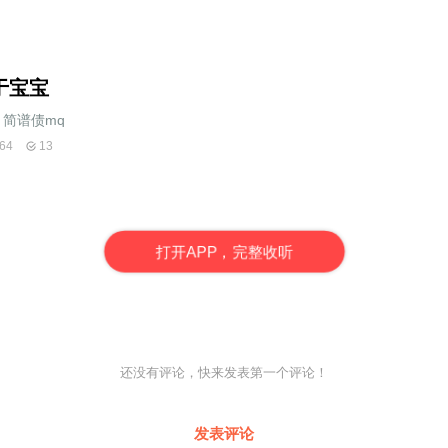
于宝宝
简谱债mq
64
13
打
开
A
P
P，完整收听
还没有评论，快来发表第一个评论！
发表评论