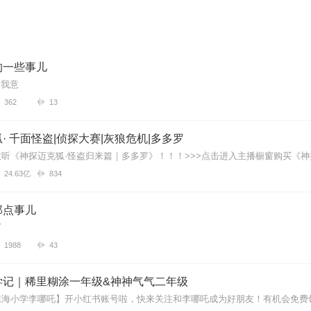
的一些事儿
知我意
362
13
· 千面怪盗|侦探大赛|灰狼危机|多多罗
24.63亿
834
那点事儿
Y
1988
43
学记｜稀里糊涂一年级&神神气气二年级