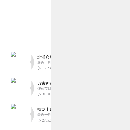
北派盗墓笔记丨头陀渊出品丨悬疑灵异丨摸金校尉丨
最近一周更新
1532.41万
万古神帝丨玄幻丨热血丨紫襟团队演播丨多人有声
连载节目超二百集
313.93万
鸣龙丨东方玄幻丨紫襟团队丨轻松搞笑丨多人有声
最近一周更新
2785.61万