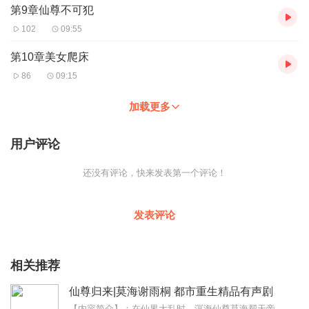
第9章仙尊不可犯
102
09:55
第10章美女爬床
86
09:15
加载更多
用户评论
还没有评论，快来发表第一个评论！
发表评论
相关推荐
仙尊归来|莫海谢雨桐 都市重生精品有声剧
【内容简介】：在仙界大乱时，溟海仙尊莫海帮天帝夺下帝位，却不料天帝恩将仇报，陷害莫海，导致莫海最终陨落。但谁能想到，莫海不仅没有死，反而重生到了地球上的少年时代...