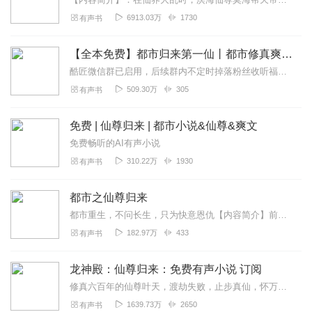
6913.03万
1730
有声书
【全本免费】都市归来第一仙丨都市修真爽文丨仙尊归来
酷匠微信群已启用，后续群内不定时掉落粉丝收听福利，欢迎各位小耳朵进群哦~vx:cyy922222【内容简介】六年腥风血雨，归来是已是异世巅峰。他在异世苦修六万年...
509.30万
305
有声书
免费 | 仙尊归来 | 都市小说&仙尊&爽文
免费畅听的AI有声小说
310.22万
1930
有声书
都市之仙尊归来
都市重生，不问长生，只为快意恩仇【内容简介】前世的他，是千年难遇的修真天才，被修真界同行尊称为沧溟仙尊！重生之后，以凡人之躯，凭借五百年的修仙记忆，在都市中崛起...
182.97万
433
有声书
龙神殿：仙尊归来：免费有声小说 订阅
修真六百年的仙尊叶天，渡劫失败，止步真仙，怀万族至宝九天神石重生地球。倾家荡产之仇，家破之恨，亡妻之痛，前世恩怨，今世血债血偿！力压各方大佬，碾压豪门世家，...
1639.73万
2650
有声书