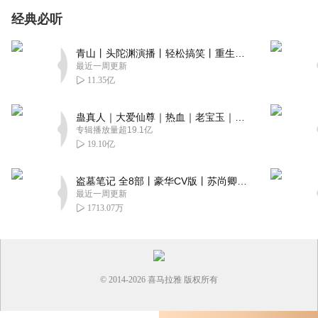
经典必听
青山丨头陀渊演播丨轻松搞笑丨重生穿越丨古代权谋丨VIP免费 | 多人有声剧
最近一周更新
11.35亿
蛊真人｜大爱仙尊｜热血｜老宝玉｜多人VIP免费有声剧
专辑播放量超19.1亿
19.10亿
盗墓笔记 全8部丨豪华CV版丨苏尚卿&边江 领衔 多人有声剧丨冠声文化丨南派三叔
最近一周更新
1713.07万
© 2014-
2026
喜马拉雅 版权所有