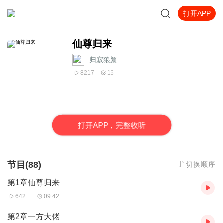
打开APP
仙尊归来
归寂狼颜
8217
16
打
开
A
P
P，完整收听
节目(88)
切换顺序
第1章仙尊归来
642
09:42
第2章一方大佬