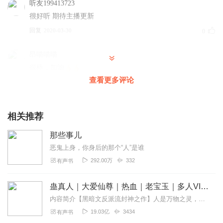
听友199413723
很好听 期待主播更新
回复
2020-03-30
0
昂喵喵喵
很棒，加油
查看更多评论
回复
2020-02-20
1
相关推荐
那些事儿
恶鬼上身，你身后的那个“人”是谁
292.00万
332
有声书
蛊真人｜大爱仙尊｜热血｜老宝玉｜多人VIP免费有声剧
内容简介【黑暗文反派流封神之作】人是万物之灵，蛊是天地真精。一个穿越者不断重生的故事。一个养蛊、炼蛊、用蛊的奇特世界。配音组（男角色）老宝玉旁白...
19.03亿
3434
有声书