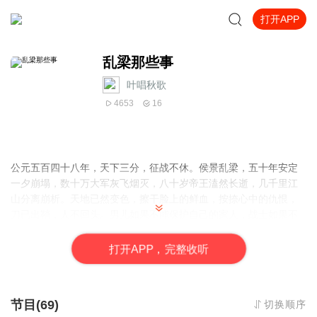
打开APP
乱梁那些事
叶唱秋歌
4653
16
公元五百四十八年，天下三分，征战不休。侯景乱梁，五十年安定
一夕崩塌，数十万大军灰飞烟灭，八十岁帝王溘然长逝，几千里江
山分离崩析。天地已然变色，擦干脸上的鲜血，按捺心中的仇恨，
刀已出鞘，人不回头。男儿如果不能保护自己的家人，战士如果不
能保卫自己的国家，那么苟活于世，心中能安否？羊鹍擦掉自己的
眼泪，握紧了刀，向侯景走去……
打
开
A
P
P，完整收听
节目(69)
切换顺序