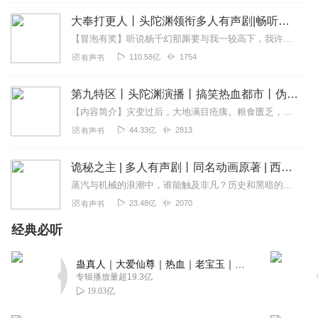
大奉打更人丨头陀渊领衔多人有声剧|畅听全集|王鹤棣、田曦薇主演影视剧原著|卖报小郎君
【冒泡有奖】听说杨千幻那厮要与我一较高下，我许七安要开始装叉了！快进入声音播放页戳下方输入框，冒个泡偷偷告诉我，我要用哪些诗词才能胜过他？说得好的，有赏！202...
110.58亿
1754
有声书
第九特区丨头陀渊演播丨搞笑热血都市丨伪戒丨VIP免费多人有声剧
【内容简介】灾变过后，大地满目疮痍。粮食匮乏，资源紧俏，局势混乱……一位从待规划区杀出来的青年，背对着漫天黄沙，孤身来到九区谋生，却不曾想偶然结识三五好友，一念...
44.33亿
2813
有声书
诡秘之主 | 多人有声剧丨同名动画原著 | 西幻克苏鲁 | 乌贼作品
蒸汽与机械的浪潮中，谁能触及非凡？历史和黑暗的迷雾里，又是谁在耳语？我从诡秘中醒来，睁眼看见这个世界：枪械，大炮，巨舰，飞空艇，差分机；魔药，占卜，诅咒，倒吊人...
23.48亿
2070
有声书
经典必听
蛊真人｜大爱仙尊｜热血｜老宝玉｜多人VIP免费有声剧
专辑播放量超19.3亿
19.03亿