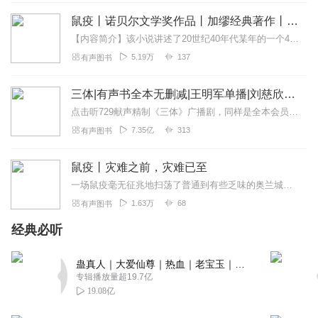
难临头，谁都不可能无拘无束。温故知新，好书值得推荐，
鼠疫丨诺贝尔文学奖作品丨加缪经典著作丨外国文学
谢谢作者，谢谢主播！🌻🌻
【内容简介】该小说讲述了20世纪40年代某年的一个4月，北非的奥兰城突发了一场灾难性的瘟疫，成千上万的人丧生在病魔之下，奥兰沦为与世隔绝的一座“孤岛”。面对厄运...
回复
2020-03-27
22
5.19万
137
有声图书
不觉丶流水年长
三体|有声书全本无删减|王明军单播|刘慈欣原著
经历了新冠肺炎以后，在听这本小说会有更直观的感受。作
点击听729献声精制《三体》广播剧，同样是全本会员免费畅听，快来感受声音大戏的魅力！【购买须知】1、本作品部分集数为免费试听。2、版权归原作者所有，严禁翻录成任...
者把疫病开始蔓延前、对抗疫病时、以及疫病结束后人们的
7.35亿
313
有声图书
心理和状态描写的非常细节到位，在经历了非典，尤其是这
次的新冠以后，感同身受。人们永远对未知的危险事物存在
鼠疫丨灾难之前，灾难已至
着恐惧和侥幸，而又在危险撤离以后就忘记教训。无论何时
一场鼠疫毫无征兆地扫荡了普通到有些乏味的奥兰城，恐怖的阴云笼罩下，市民的日常生活被打破，谣言四起，人心惶惶……但在小城中，有一群人自发地承担起了救治鼠疫患者、维...
我们都要铭记那些前仆后继对抗疫病的医务人员，不忘他们
的付出。感谢精彩的播讲
1.63万
68
有声图书
回复
2021-05-08
19
经典必听
爱睿儿sy
蛊真人｜大爱仙尊｜热血｜老宝玉｜多人VIP免费有声剧
播讲很专业，很好听。在人类面对可怕的新冠病毒时听此
专辑播放量超19.7亿
19.08亿
书，内心百感交集。
回复
2020-04-07
11