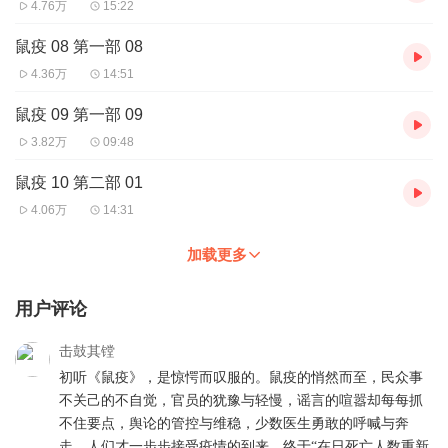
4.76万
15:22
鼠疫 08 第一部 08
4.36万
14:51
鼠疫 09 第一部 09
3.82万
09:48
鼠疫 10 第二部 01
4.06万
14:31
加载更多
用户评论
击鼓其镗
初听《鼠疫》，是惊愕而叹服的。鼠疫的悄然而至，民众事
不关己的不自觉，官员的犹豫与轻慢，谣言的喧嚣却每每抓
不住要点，舆论的管控与维稳，少数医生勇敢的呼喊与奔
走，人们才一步步接受疫情的到来，终于“在日死亡人数重新