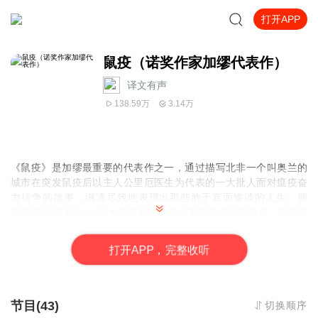
打开APP
鼠疫（诺奖作家加缪代表作）
译文有声
138.59万
3.14万
《鼠疫》是加缪最重要的代表作之一，通过描写北非一个叫奥兰的
城市在突发鼠疫后以主人公里厄医生为代表的一大批人面对瘟疫奋
力抗争的故事，淋漓尽致地表现出那些敢于直面惨淡的人生、拥
有“知其不可而为之”的大无畏精神的真正勇者不绝望不颓丧，在荒诞
中奋起反抗，在绝望中坚持真理和正义的伟大的自由人道主义精
神。
打
开
A
P
P，完整收听
节目(43)
切换顺序