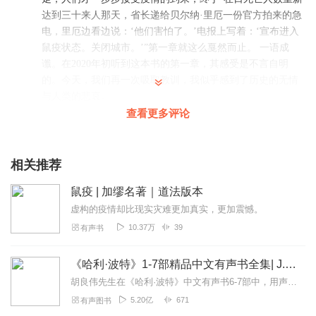
达到三十来人那天，省长递给贝尔纳·里厄一份官方拍来的急
电，里厄边看边说：‘他们害怕了。’电报上写着：‘宣布进入
鼠疫状态。关闭城市。’”第一章就这么戛然而止。 一语成
谶。在2020年初听到这本书的第一章，其感受是不言自明
的。今天，我们再一次吸取教训，我似乎感到了历史的无情
与人类的悲哀。
查看更多评论
回复
2020-06-02
60
魔王松鼠_qc
相关推荐
事物有两方面，有好也有坏，有愤怒也有怜悯，有瘟疫，也
有人们拯救，就连这伤害人们的灾祸，也在教育人们，给我
鼠疫 | 加缪名著｜道法版本
们指点出路……… 灾祸不是现实，人们只是认为他只是一场
虚构的疫情却比现实灾难更加真实，更加震憾。
噩梦，很快就会过去，然而噩梦不一定会消逝，他们一个接
10.37万
39
有声书
着一个，期间消逝的确是人。首先是那些人文主义者。因为
那些人，没有采取防疫措施，仅仅是忘记了人应当谦虚，如
《哈利·波特》1-7部精品中文有声书全集| J.K.罗琳原著，光合积木演播
此而已。他们认为他们还有可以对付的一切，这就意味着天
胡良伟先生在《哈利·波特》中文有声书6-7部中，用声音带领着大家继续魔法之旅。为保证作品的一致性，给大家带来完整的魔法体验，我们与版权方PottermoreP...
灾没有可能发生，他们继续做买卖准备旅行，发表言论，他
们如何能想到会有鼠疫来毁掉他们的前程，取消他们的出
5.20亿
671
有声图书
行，阻止他们的议论，他们自己整天无拘无束，但是只有大