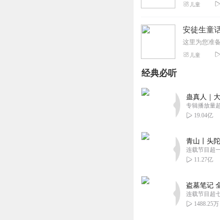
儿童
安徒生童
儿童
经典必听
蛊真人｜大
专辑播放量超1
19.04亿
青山丨头陀
连载节目超
11.27亿
盗墓笔记 
连载节目超
1488.25万