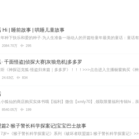
Hi | 睡前故事 | 哄睡儿童故事
2084.70万
295
· 千面怪盗|侦探大赛|灰狼危机|多多罗
24.63亿
834
话
8540.05万
199
篇2·猴子警长科学探案记|宝宝巴士故事