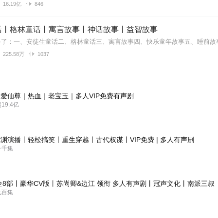
16.19亿
846
话丨格林童话丨寓言故事丨神话故事丨益智故事
225.58万
1037
爱仙尊｜热血｜老宝玉｜多人VIP免费有声剧
9.4亿
渊演播丨轻松搞笑丨重生穿越丨古代权谋丨VIP免费 | 多人有声剧
一千集
全8部丨豪华CV版丨苏尚卿&边江 领衔 多人有声剧丨冠声文化丨南派三叔
七百集