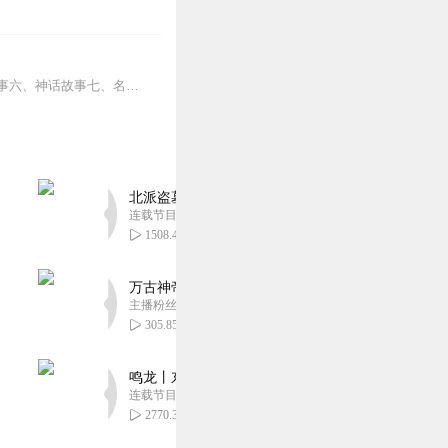
这里为您准备了：一、安徒生童话二、格林童话三、寓言故事四、快乐童年故事五、睡前故事六、神话故事七、名人故事八、益智故事九、儿童百科十、儿童36计共计十个单元，2...
北派盗墓笔记丨头陀渊出品丨悬疑灵异丨摸金校尉丨
连载节目超四百集
1508.46万
万古神帝丨玄幻丨热血丨紫襟团队演播丨多人有声
主播粉丝2836万
305.85万
鸣龙丨东方玄幻丨紫襟团队丨轻松搞笑丨多人有声
连载节目超五百集
2770.38万