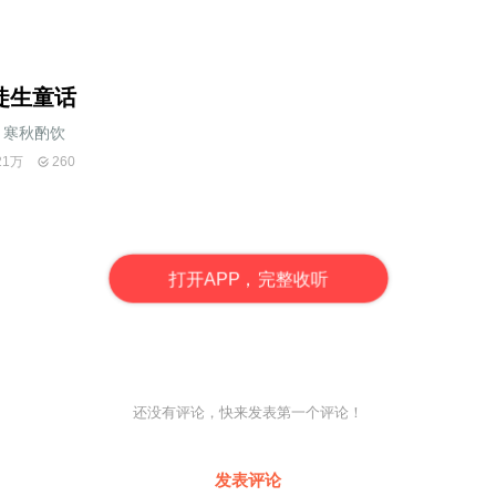
徒生童话
寒秋酌饮
21万
260
打
开
A
P
P，完整收听
还没有评论，快来发表第一个评论！
发表评论