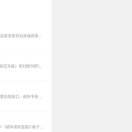
把童话还给童年种下快乐和爱的种子·为人生准备一场动人的开篇给童年最美的童话：童话有温度深度策划改编原著故事，弱化过度悲惨的结局，为孩子种下美好，纯净的童年种子童...
新专辑点击收听《神探迈克狐·怪盗归来篇｜多多罗》！！！>>>点击进入主播橱窗购买《神探迈克狐》系列图书吧!<<<多多罗故事【点击前往】收听多多罗其他好玩有趣的故...
点击这里进入小狐仙的商店购买实体书哦【福利】微信【xmly70】,领取限量福利专辑hi，亲爱的朋友们，收听专辑送福利啦！即日起，收听过本专辑的用户，即可免费领...
【适听年龄】7岁+《猴子警长科学探案记》系列《破坏者联盟篇1·猴子警长科学探案记》>>>《破坏者联盟篇2·猴子警长科学探案记》>>>《破坏者联盟篇3·猴子警长科...