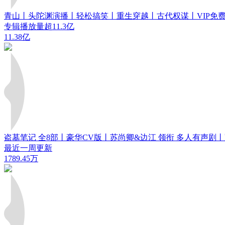
青山丨头陀渊演播丨轻松搞笑丨重生穿越丨古代权谋丨VIP免费 
专辑播放量超11.3亿
11.38亿
盗墓笔记 全8部丨豪华CV版丨苏尚卿&边江 领衔 多人有声剧
最近一周更新
1789.45万