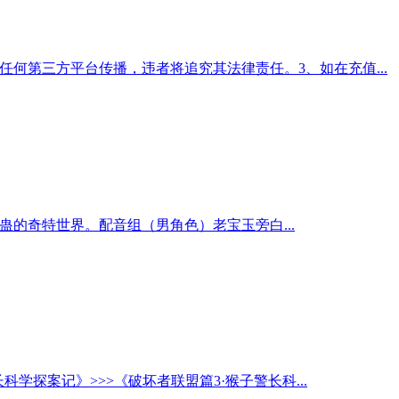
何第三方平台传播，违者将追究其法律责任。3、如在充值...
的奇特世界。配音组（男角色）老宝玉旁白...
学探案记》>>>《破坏者联盟篇3·猴子警长科...