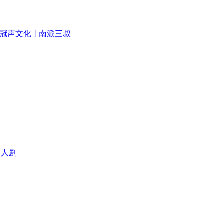
丨冠声文化丨南派三叔
多人剧