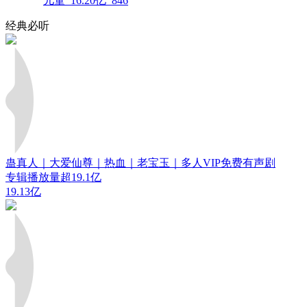
儿童
16.20亿
846
经典必听
蛊真人｜大爱仙尊｜热血｜老宝玉｜多人VIP免费有声剧
专辑播放量超19.1亿
19.13亿