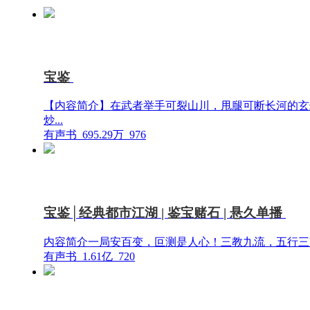
宝鉴
【内容简介】在武者举手可裂山川，甩腿可断长河的玄
炒...
有声书
695.29万
976
宝鉴│经典都市江湖 | 鉴宝赌石 | 悬久单播
内容简介一局安百变，叵测是人心！三教九流，五行三家
有声书
1.61亿
720