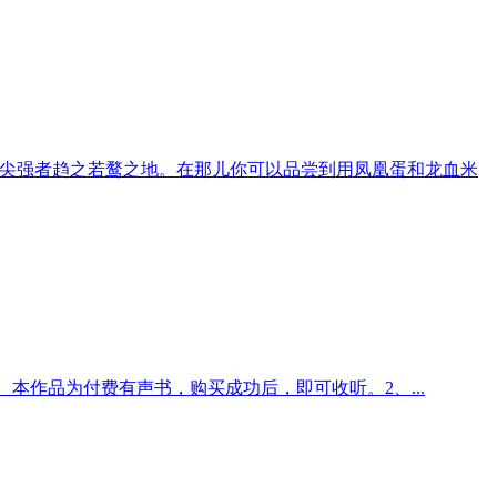
尖强者趋之若鹜之地。在那儿你可以品尝到用凤凰蛋和龙血米
本作品为付费有声书，购买成功后，即可收听。2、...