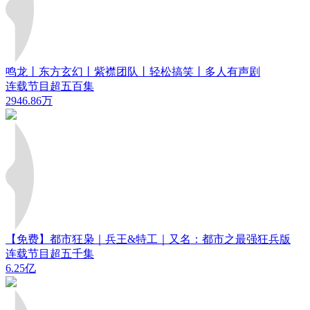
鸣龙丨东方玄幻丨紫襟团队丨轻松搞笑丨多人有声剧
连载节目超五百集
2946.86万
【免费】都市狂枭｜兵王&特工｜又名：都市之最强狂兵版
连载节目超五千集
6.25亿