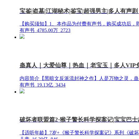
宝鉴|盗墓|江湖秘术|鉴宝|超强男主|多人有声剧
【购买须知】1、本作品为付费有声书，购买成功后，即
有声书
4785.00万
2723
蛊真人｜大爱仙尊｜热血｜老宝玉｜多人VIP
内容简介【黑暗文反派流封神之作】人是万物之灵，蛊
有声书
19.13亿
3434
破坏者联盟篇2·猴子警长科学探案记|宝宝巴士
【适听年龄】7岁+《猴子警长科学探案记》系列《破坏者联