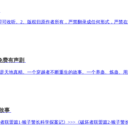
可收听。2、版权归原作者所有，严禁翻录成任何形式，严禁在任
免费有声剧
是天地真精。一个穿越者不断重生的故事。一个养蛊、炼蛊、用蛊
故事
盟篇1·猴子警长科学探案记》>>>《破坏者联盟篇2·猴子警长科