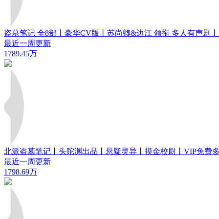
盗墓笔记 全8部丨豪华CV版丨苏尚卿&边江 领衔 多人有声剧
最近一周更新
1789.45万
北派盗墓笔记丨头陀渊出品丨悬疑灵异丨摸金校尉丨VIP免费
最近一周更新
1798.69万