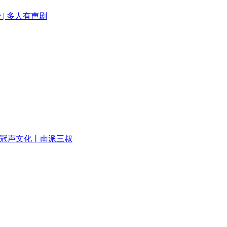
| 多人有声剧
丨冠声文化丨南派三叔