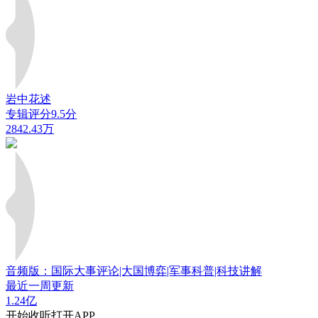
岩中花述
专辑评分9.5分
2842.43万
音频版：国际大事评论|大国博弈|军事科普|科技讲解
最近一周更新
1.24亿
开始收听
打开APP