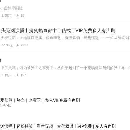
师
人_叁加肆剧社
2.56万
28
丨头陀渊演播丨搞笑热血都市丨伪戒丨VIP免费多人有声剧
44.35亿
2813
师
1.13万
127
爱仙尊｜热血｜老宝玉｜多人VIP免费有声剧
9.5亿
渊演播丨轻松搞笑丨重生穿越丨古代权谋丨VIP免费 | 多人有声剧