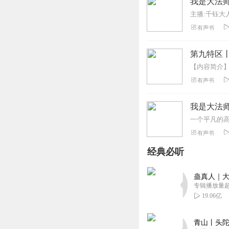
我是大法
主播:千钰大
有声书
第九特区
有声书
我是大法
有声书
经典必听
蛊真人｜大
专辑播放量超1
19.06亿
青山丨头陀