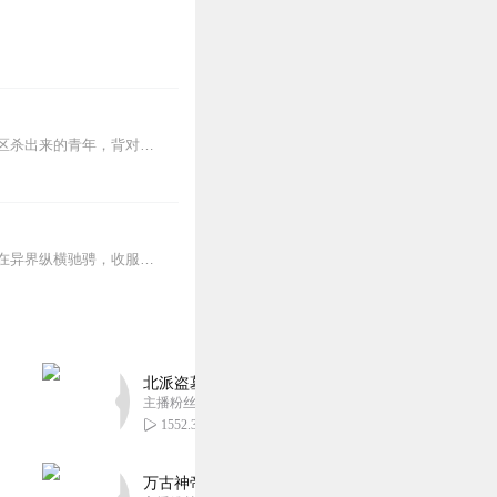
【内容简介】灾变过后，大地满目疮痍。粮食匮乏，资源紧俏，局势混乱……一位从待规划区杀出来的青年，背对着漫天黄沙，孤身来到九区谋生，却不曾想偶然结识三五好友，一念...
一个平凡的高中生吴来，因为被异世之雷劈中，从而穿越到了一个充满魔法与剑的异世界，在异界纵横驰骋，收服强大的魔兽、征服顶级美女，于战火中沉浮磨砺，“魔神王”的名字...
北派盗墓笔记丨头陀渊出品丨悬疑灵异丨摸金校尉丨
主播粉丝1659万
1552.31万
万古神帝丨玄幻丨热血丨紫襟团队演播丨多人有声