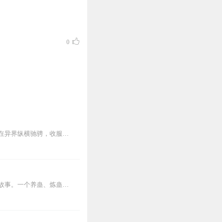
0
一个平凡的高中生吴来，因为被异世之雷劈中，从而穿越到了一个充满魔法与剑的异世界，在异界纵横驰骋，收服强大的魔兽、征服顶级美女，于战火中沉浮磨砺，“魔神王”的名...
内容简介【黑暗文反派流封神之作】人是万物之灵，蛊是天地真精。一个穿越者不断重生的故事。一个养蛊、炼蛊、用蛊的奇特世界。配音组（男角色）老宝玉旁白...