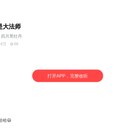
是大法师
四月黑牡丹
16万
66
打
开
A
P
P，完整收听
哈😃