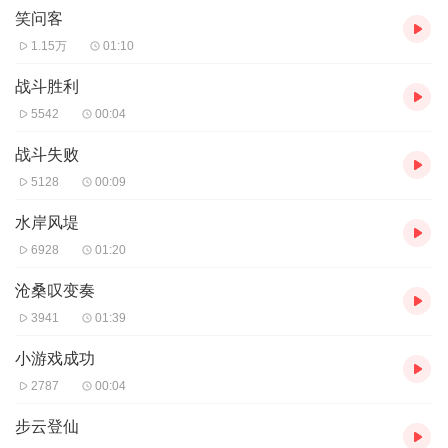
笑问客
1.15万
01:10
战斗胜利
5542
00:04
战斗失败
5128
00:09
水岸风堤
6928
01:20
沧桑叹变奏
3941
01:39
小游戏成功
2787
00:04
步云登仙