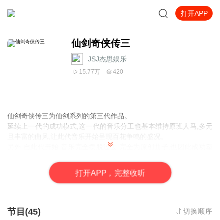
打开APP
仙剑奇侠传三
JSJ杰思娱乐
15.77万
420
仙剑奇侠传三为仙剑系列的第三代作品。
延续上一代的成功模式,这一代的音乐分工也基本维持原班人马,多元
且丰富的曲风,让此代音乐开始呈现百花争鸣的盛况。
另外,自此代开始,音乐完全摆脱过去,完全为原创曲子,也因此成功塑
造了许多新的经典旋律,如恢弘大气的主题旋律”御剑江湖”,俏皮的”玉
满堂”,和热血奔放的战斗音乐”仗剑”等等。
打
开
A
P
P，完整收听
节目(45)
切换顺序