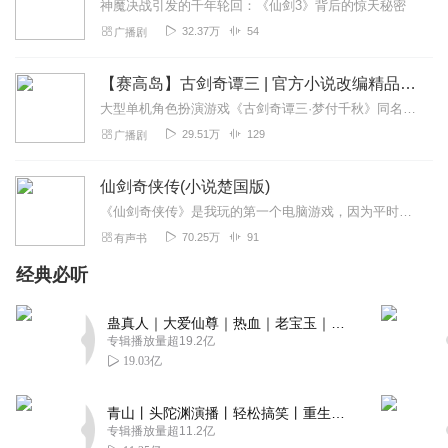
神魔决战引发的千年轮回：《仙剑3》背后的惊天秘密
32.37万
54
广播剧
【赛高岛】古剑奇谭三 | 官方小说改编精品多人有声剧 |古剑三|《仙剑奇侠传》后最强国产奇幻仙侠游戏 | 梦付千秋 | 古剑3
大型单机角色扮演游戏《古剑奇谭三·梦付千秋》同名剧情小说有声剧【注：如果您在收听的时候开了AI识别文稿，可能会有AI语音识别的字幕和实际小说不一定能对得上的情况...
29.51万
129
广播剧
仙剑奇侠传(小说楚国版)
《仙剑奇侠传》是我玩的第一个电脑游戏，因为平时不太玩游戏，几乎也可以说是唯一的游戏了。游戏成功后，有好多不同版本的小说出现，都是把游戏改编成的文字。其中有些不值...
70.25万
91
有声书
经典必听
蛊真人｜大爱仙尊｜热血｜老宝玉｜多人VIP免费有声剧
专辑播放量超19.2亿
19.03亿
青山丨头陀渊演播丨轻松搞笑丨重生穿越丨古代权谋丨VIP免费 | 多人有声剧
专辑播放量超11.2亿