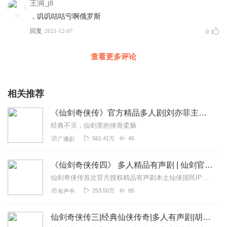
王润_j8
，叽叽咕咕亏啊俄罗斯
回复
2021-12-07
0
查看更多评论
相关推荐
《仙剑奇侠传》官方精品多人剧|刘亦菲主演电视剧
经典不灭，仙剑里的侠骨柔肠
561.41万
45
广播剧
《仙剑奇侠传四》 多人精品有声剧 | 仙剑官方授权|仙剑4
仙剑奇侠传首次官方授权精品有声剧本土仙侠国民IP仙侠世界观开山之作全明星阵容配音十五年传奇再现张思王之|妶耳|白杺瓒|王凯|赵毅|唐小...
253.50万
85
有声书
仙剑奇侠传三|经典仙侠传奇|多人有声剧|胡良伟、贺文潇、倔强的小红