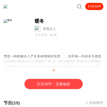
打开APP
暖冬
香颂女人
1.02万
56
雪是一种能够令人产生多种情绪的东西……
似乎每一年的冬天都是
这样度过,蜷缩在自己温暖的小屋,点一盏袅袅的灯,听着音乐,啜着热
气腾腾的茶,读着喜欢的书,看着窗外滑过的风霜雨雪,一年一年,周而
复始.我愿就这样栖息在自己的城堡中,静静地看岁月年华,如水流
逝....
打
开
A
P
P，完整收听
节目(15)
切换顺序