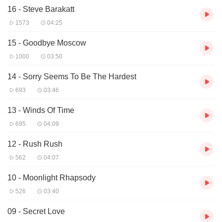
16 - Steve Barakatt
1573
04:25
15 - Goodbye Moscow
1000
03:50
14 - Sorry Seems To Be The Hardest
693
03:46
13 - Winds Of Time
695
04:09
12 - Rush Rush
562
04:07
10 - Moonlight Rhapsody
526
03:40
09 - Secret Love