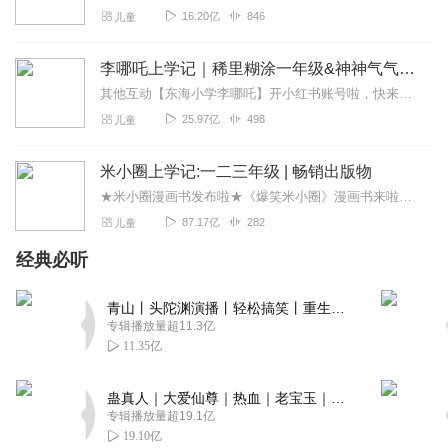
16.20亿
846
儿童
MelodyJoannaZhang
李哪吒上学记｜稀里糊涂一年级&神神气气二年级
更新更新更新更新更新！！！！
其他互动【东海小学李哪吒】开小红书账号啦，快来关注和李哪吒成为好朋友！有机会免费领儿童会员、官方周边！【点击加入】东海小学广播站圈子，更多互动！李哪吒全新冒险番...
回复
2020-07-05
0
25.97亿
498
儿童
死亡之光
米小圈上学记:一二三年级 | 畅销出版物
🤗😉🤗🤗🤗🤗🤗🤗🤗🤗🤗🤗🤗🤗🤗🤗🤗🤗🤗🤗🤗🤗🤗🤗🤗🤕
🤕🤕🤕🤕🤕
★米小圈漫画书发布啦★《爆笑米小圈》漫画书来啦《米小圈上学记》一二三年级正版广播剧！《米小圈上学记》系列是儿童作家北猫最新创作的儿童小说系列，作品诙谐幽默、好...
87.17亿
282
儿童
回复
2020-04-06
0
经典必听
任京浩超级粉丝
好听 主播的铁粉 一直追随
青山丨头陀渊演播丨轻松搞笑丨重生穿越丨古代权谋丨VIP免费 | 多人有声剧
专辑播放量超11.3亿
回复
2020-03-29
0
11.35亿
UFO666
蛊真人｜大爱仙尊｜热血｜老宝玉｜多人VIP免费有声剧
vggvggggggggg
专辑播放量超19.1亿
回复
2020-04-03
1
19.10亿