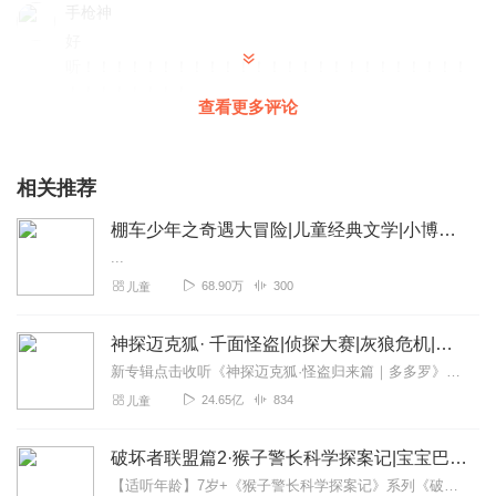
手枪神
好
听！！！！！！！！！！！！！！！！！！！！！！！！！
！！！！！！！！
查看更多评论
回复
2020-04-17
2
一只想穿靴子的猫
相关推荐
太好听啦！！！是一个人读的吗？😀😀😃😃😄😄🙂🙂😊😊😙
棚车少年之奇遇大冒险|儿童经典文学|小博集双语故事
😙🤗🤗😸😸😺😺👏👏👍👍✌✌👌👌
...
回复
2020-04-24
1
68.90万
300
儿童
终究与你错付
神探迈克狐· 千面怪盗|侦探大赛|灰狼危机|多多罗
😃😃😃😃😃😃😃😃😃😃
新专辑点击收听《神探迈克狐·怪盗归来篇｜多多罗》！！！>>>点击进入主播橱窗购买《神探迈克狐》系列图书吧!<<<多多罗故事【点击前往】收听多多罗其他好玩有趣的故...
回复
2020-04-03
1
24.65亿
834
儿童
peride510
破坏者联盟篇2·猴子警长科学探案记|宝宝巴士故事
购买了，怎么没有后级？
【适听年龄】7岁+《猴子警长科学探案记》系列《破坏者联盟篇1·猴子警长科学探案记》>>>《破坏者联盟篇2·猴子警长科学探案记》>>>《破坏者联盟篇3·猴子警长科...
回复
2020-03-10
1