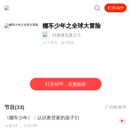
打开APP
棚车少年之全球大冒险
转身遇见童立方
7.35万
1619
打
开
A
P
P，完整收听
节目(33)
切换顺序
《棚车少年》：认识奥登家的孩子们
8714
02:09