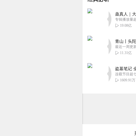
蛊真人｜大
专辑播放量超1
19.08亿
青山丨头陀
最近一周更
11.31亿
盗墓笔记 
连载节目超
1609.91万