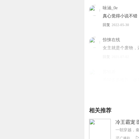
作者：七重纱衣...
咏涵_0e
真心觉得小说不错
回复
2022-05-30
惊悚在线
女主就是个废物，
回复
2021-07-02
苏轻若
希望多多推荐。故
回复
2025-04-17
相关推荐
冷王霸宠 
广播剧