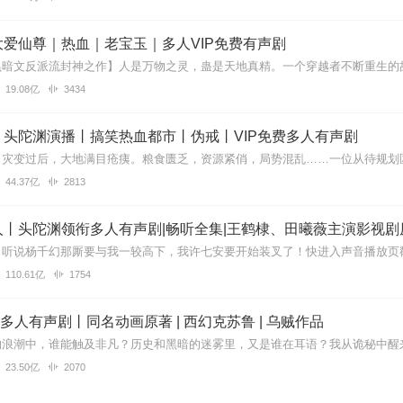
爱仙尊｜热血｜老宝玉｜多人VIP免费有声剧
19.08亿
3434
丨头陀渊演播丨搞笑热血都市丨伪戒丨VIP免费多人有声剧
44.37亿
2813
丨头陀渊领衔多人有声剧|畅听全集|王鹤棣、田曦薇主演影视剧
110.61亿
1754
| 多人有声剧丨同名动画原著 | 西幻克苏鲁 | 乌贼作品
23.50亿
2070