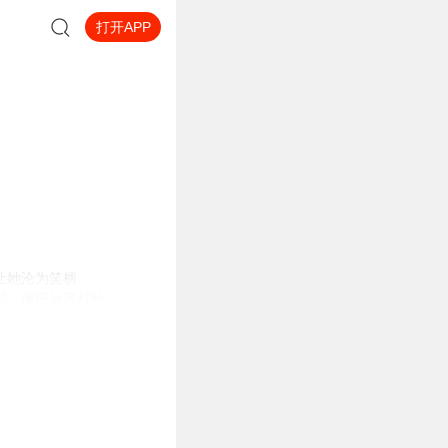
打开APP
让她沦为笑柄。
纪，便已油尽灯枯。
。