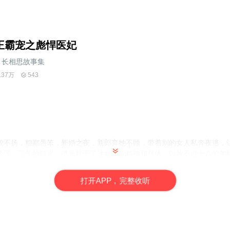
王霸宠之彪悍医妃
长相思故事集
.37万
543
貌不扬，粗鄙愚笨，新婚之夜，新郎弃她不顾，带着别的女人私奔夜逃，
冷漠，三年的时光，彻底耗干了这姑娘的精神和身体，以致不过十八的年
世纪古医世家的大小姐，自信爽朗随性，当然，也少不了无伤大雅的小恶毒
打
开
A
P
P，完整收听
绝，颠覆天下，潋滟风华！惹得桃花朵朵开，天下公子为之倾心！