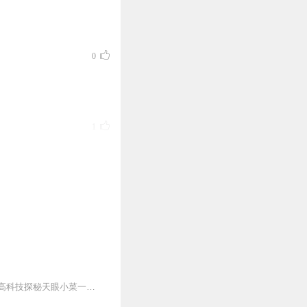
0
1
0
一朝穿越，秦歌凭着透视眼仗走天下，励志尝遍天下美食，毒便江湖小人之辈，研发武器，高科技探秘天眼小菜一碟！秦歌身为陆战队高级间谍医馆，一越成了相府替嫁二小姐，本是...