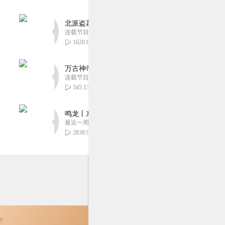
北派盗墓笔记丨头陀渊出品丨悬疑灵异丨摸金校尉丨
连载节目超四百集
1620.84万
万古神帝丨玄幻丨热血丨紫襟团队演播丨多人有声
连载节目超二百集
345.13万
鸣龙丨东方玄幻丨紫襟团队丨轻松搞笑丨多人有声
最近一周更新
2838.95万
P