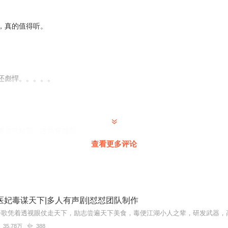
，真的值得听。
还彪悍。。。。。
事非常精彩。古装穿越剧
查看更多评论
医妃毒谋天下|多人有声剧|怼怼团队制作
35.78万
388