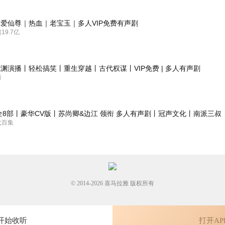
爱仙尊｜热血｜老宝玉｜多人VIP免费有声剧
9.7亿
渊演播丨轻松搞笑丨重生穿越丨古代权谋丨VIP免费 | 多人有声剧
新
全8部丨豪华CV版丨苏尚卿&边江 领衔 多人有声剧丨冠声文化丨南派三叔
七百集
© 2014-
2026
喜马拉雅 版权所有
开始收听
打开AP