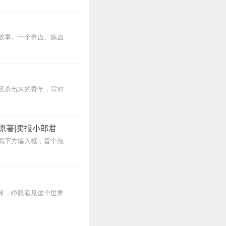
内容简介【黑暗文反派流封神之作】人是万物之灵，蛊是天地真精。一个穿越者不断重生的故事。一个养蛊、炼蛊、用蛊的奇特世界。配音组（男角色）老宝玉旁白...
【内容简介】灾变过后，大地满目疮痍。粮食匮乏，资源紧俏，局势混乱……一位从待规划区杀出来的青年，背对着漫天黄沙，孤身来到九区谋生，却不曾想偶然结识三五好友，一念...
原著|卖报小郎君
【冒泡有奖】听说杨千幻那厮要与我一较高下，我许七安要开始装叉了！快进入声音播放页戳下方输入框，冒个泡偷偷告诉我，我要用哪些诗词才能胜过他？说得好的，有赏！202...
蒸汽与机械的浪潮中，谁能触及非凡？历史和黑暗的迷雾里，又是谁在耳语？我从诡秘中醒来，睁眼看见这个世界：枪械，大炮，巨舰，飞空艇，差分机；魔药，占卜，诅咒，倒吊人...