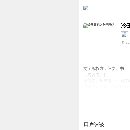
冷
21
文字版权方：阅文听书
【内容简介】
侯府嫡女杜云锦，生的其
娘家以她为辱，婆家待她
再次睁眼，她已然是21
不爱她的男人，她弃之。
不要她的家族，她离之。
侮辱她的贱人，她灭之。
从此，小小弃妇，惊艳才
用户评论
【作者/主播简介】