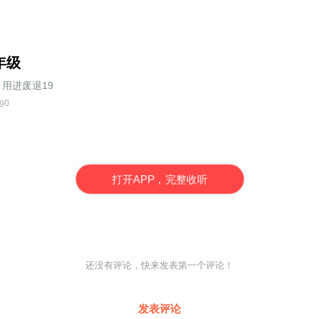
年级
用进废退19
0
9
打
开
A
P
P，完整收听
还没有评论，快来发表第一个评论！
发表评论