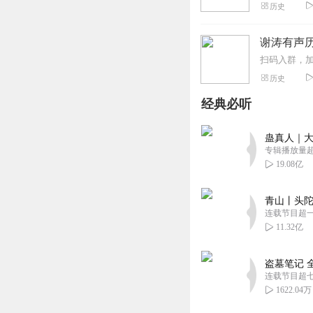
历史
谢涛有声
历史
经典必听
蛊真人｜大
专辑播放量超1
19.08亿
青山丨头陀
连载节目超
11.32亿
盗墓笔记 
连载节目超
1622.04万