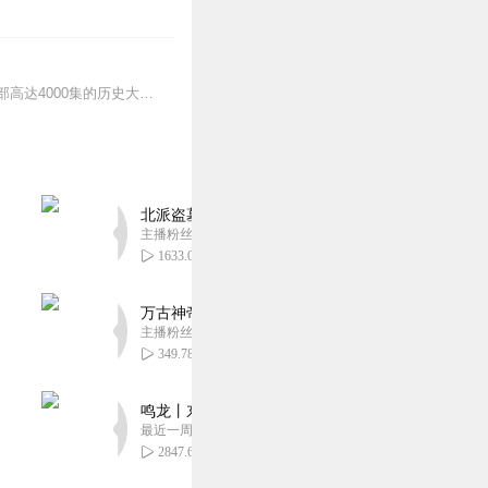
扫码入群，加入主播私域！让历史复活的演绎方式——幽默有趣，精彩绝伦的历史剧这是一部高达4000集的历史大剧。谢涛结合20余年的编剧经历，10余年的主播经验，糅...
北派盗墓笔记丨头陀渊出品丨悬疑灵异丨摸金校尉丨
主播粉丝1659万
1633.08万
万古神帝丨玄幻丨热血丨紫襟团队演播丨多人有声
主播粉丝2836万
349.78万
鸣龙丨东方玄幻丨紫襟团队丨轻松搞笑丨多人有声
最近一周更新
2847.62万