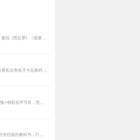
走进相声艺术的殿堂，畅听《郭德纲于谦爆笑相声精选》！本专辑完整收录109段经典作品，囊括《西征梦》《我要幸福》《报菜名》等爆笑名场面，更有《一夜好眠》系列特别呈...
中奖公示恭喜Qing_ih5、阿雯_oj、渺渺在等卫行云、1368159fdxr四位幸运小耳朵获奖！请查看私信查收月卡兑换码！专辑播放破千万福利！5月30日...
新专辑《听谢涛·罗马人的故事》已经上线，播讲历史十余年，谢涛有度开讲外国历史。1000集+精彩有声节目，完整讲述两千年罗马史，再现西方世界的文明源头。点击跳转收...
扫码入群，加入主播私域！有朋自远方来，不亦乐乎！欢迎来到【涛哥历史私董会】！这里没有枯燥的教科书，只有一群爱听故事、爱聊掌故的朋友。在这里，你可以：✨分享你读...