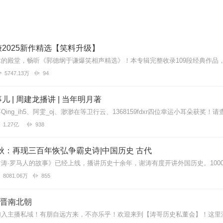
2025新作精选【笑料升级】
5747.13万
94
儿 | 周建龙播讲 | 当年明月著
1.27亿
938
秋：再现三百年恢弘争霸史诗|中国历史 古代
8081.06万
855
 两晋南北朝