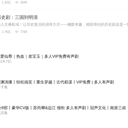
1.32亿
2545
历史剧：三国到明清
1.76亿
7758
爱仙尊｜热血｜老宝玉｜多人VIP免费有声剧
9.7亿
渊演播丨轻松搞笑丨重生穿越丨古代权谋丨VIP免费 | 多人有声剧
一千集
全8部丨豪华CV版丨苏尚卿&边江 领衔 多人有声剧丨冠声文化丨南派三叔
七百集