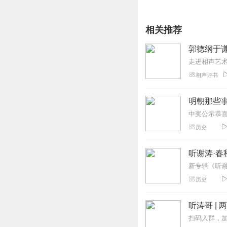
相关推荐
郭德纲于谦
相声评书
明朝那些事
历史
听谢涛·春
历史
听涛哥 |