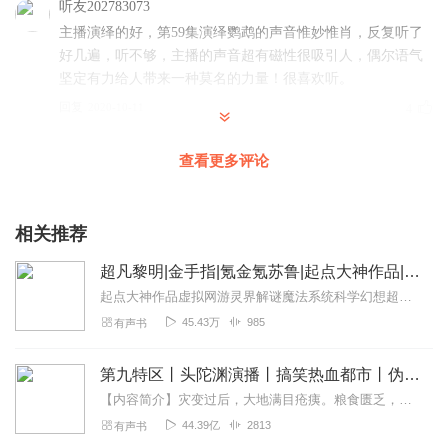
听友202783073
主播演绎的好，第59集演绎鹦鹉的声音惟妙惟肖，反复听了
好几遍，听不够，主播的声音超有磁性很吸引人，偶尔语气
坚定有力给人带来一种莫名的力量！很喜欢听。
回复
2020-10-11
4
蛇大v1
查看更多评论
主播播的不错，很用心。
回复
2021-06-01
2
相关推荐
听友250551294
超凡黎明|金手指|氪金氪苏鲁|起点大神作品|重生|魔法|系统|异能VIP免费
主播声音好听，很喜欢😍
起点大神作品虚拟网游灵界解谜魔法系统科学幻想超强烧脑穿越重生后发现，我还是普通人该怎么办？还好咱有属性面板！超强男人集合体【内容简介】当西方的神秘渐...
回复
2020-11-27
2
45.43万
985
有声书
安居筏玉
第九特区丨头陀渊演播丨搞笑热血都市丨伪戒丨VIP免费多人有声剧
小说剧情还不错，就是男主角性格不太满意，而且妹子也不
【内容简介】灾变过后，大地满目疮痍。粮食匮乏，资源紧俏，局势混乱……一位从待规划区杀出来的青年，背对着漫天黄沙，孤身来到九区谋生，却不曾想偶然结识三五好友，一念...
收，就是想一直回地球，强行开地图后主角终是重伤，重要
44.39亿
2813
有声书
的是主角被妹子疯狂暗示直男的不以理会，我还是喜欢后宫