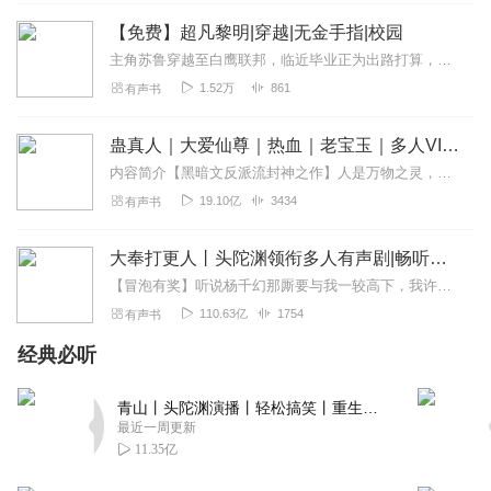
种马文😏
【免费】超凡黎明|穿越|无金手指|校园
回复
2021-12-13
2
主角苏鲁穿越至白鹰联邦，临近毕业正为出路打算，却收到哥哥来信提及超凡浪潮将起，还附有神秘魔法书页。原本规划走科学侧的他，面临世界观的冲击，新奇与困扰并存，故事由...
1.52万
861
有声书
消逝的零食
书本身内容不错，主播和后期有些拉胯。 主播语速不稳，还
蛊真人｜大爱仙尊｜热血｜老宝玉｜多人VIP免费有声剧
读错别字，偶尔太快时甚至有些吐字不清。 后期方面没有背
景音乐，有很多集缺字问题严重！
内容简介【黑暗文反派流封神之作】人是万物之灵，蛊是天地真精。一个穿越者不断重生的故事。一个养蛊、炼蛊、用蛊的奇特世界。配音组（男角色）老宝玉旁白...
19.10亿
3434
有声书
回复
2021-12-01
2
繁星_hd0
大奉打更人丨头陀渊领衔多人有声剧|畅听全集|王鹤棣、田曦薇主演影视剧原著|卖报小郎君
更新太慢了，每天就一集，能不能多几集呀
【冒泡有奖】听说杨千幻那厮要与我一较高下，我许七安要开始装叉了！快进入声音播放页戳下方输入框，冒个泡偷偷告诉我，我要用哪些诗词才能胜过他？说得好的，有赏！202...
110.63亿
1754
有声书
回复
2021-04-19
0
经典必听
雍阿刚
更新太慢了一天就一集
青山丨头陀渊演播丨轻松搞笑丨重生穿越丨古代权谋丨VIP免费 | 多人有声剧
最近一周更新
回复
2021-01-07
0
11.35亿
局猫二号