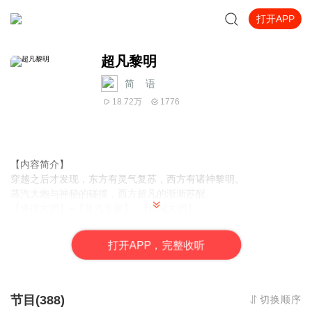
打开APP
超凡黎明
简__语
18.72万
1776
【内容简介】
穿越之后才发现，东方有灵气复苏，西方有诸神黎明。
蒸汽大炮与神秘的碰撞，西方超凡的渐渐苏醒。
【爆破大师】+【蒸汽专家】=【机械大师】
【咒法师】+【剑士】=【咒剑士】
各种各样的进阶、转职与隐藏职业，还有永无止境的探索。
打
开
A
P
P，完整收听
当西方的神秘渐渐展开，古老的诸神渐渐复苏，一个充满新鲜感的
世界在苏鲁面前渐渐拉开序幕。
旧神复苏，新神崛起，普通人该怎么办？还好咱有属性面板！
节目(388)
切换顺序
【作者/主播】