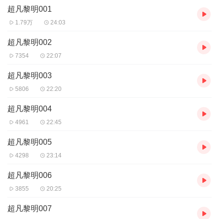
超凡黎明001
作者：文抄公
，
网络小说作家
。
主播：简__语
1.79万
24:03
【购买须知】
超凡黎明002
1、本作品为付费有声书，前58集为免费试听，购买成功后，即可收
7354
22:07
听，可下载重复收听。
2、版权归原作者所有，严禁翻录成任何形式，严禁在任何第三方平
超凡黎明003
台传播，违者将追究其法律责任。
5806
22:20
3、如在充值／购买环节遇到问题，您可通过页面右上方按钮，将页
面分享至微信内使用微信支付完成购买。
超凡黎明004
4、在购买过程中，如果您有任何问题，可以按以下步骤咨询在线客
4961
22:45
服：
第一步：您可在喜马拉雅APP【账号】-【帮助与反馈】”中咨询在线
超凡黎明005
客服
第二步：如果您无法联系上APP内在线客服，可关注【喜马拉雅付
4298
23:14
费精品】公众号，通过下方菜单栏里咨询在线客服
第三步：如果在线客服都未取得联系，也可拨打客服电话：400-
超凡黎明006
838-5616
3855
20:25
超凡黎明007