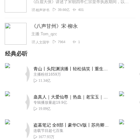
《白眉大侠》讲述了宋朝四帝仁宗皇帝执政期间，以徐良、白云瑞为书胆，包括七侠、大五义、小五义、小七杰等众开封府校尉，在八王赵德芳、包拯、颜查散等清官的支持下，为保...
39.66亿
401
相声评书
《八声甘州》宋·柳永
主播:Tom_qzc
7964
1
人文国学
经典必听
青山丨头陀渊演播丨轻松搞笑丨重生穿越丨古代权谋丨VIP免费 | 多人有声剧
主播粉丝1659万
11.34亿
蛊真人｜大爱仙尊｜热血｜老宝玉｜多人VIP免费有声剧
专辑播放量超19.9亿
19.09亿
盗墓笔记 全8部丨豪华CV版丨苏尚卿&边江 领衔 多人有声剧丨冠声文化丨南派三叔
连载节目超七百集
1677.93万