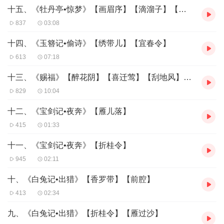
十五、《牡丹亭•惊梦》【画眉序】【滴溜子】【双声子】
容易激發出情緒。
837
03:08
《雷峰塔•水鬥》的【水仙子】，收錄了兩個不同的版本，唱詞不 一
樣，旋律也就有了差異。《牡丹亭•驚夢》的【畫眉序】是花神唱
十四、《玉簪记•偷诗》【绣带儿】【宜春令】
的，與第一輯中的【畫眉序】，更不雷同。第一輯中的【畫眉序】
613
07:18
是比較老式的唱法，適於不同扮相的花神走隊形和擺陣勢，本回輯
中的 【畫眉序】則傾向於仙女們的歌舞。
十三、《赐福》【醉花阴】【喜迁莺】【刮地风】【水仙子】【煞尾】
829
10:04
《東窗事犯•掃秦》的【迎仙客】、【石榴花】、【鬥鵪鶉】與《邯
鄲記•三醉》的【迎仙客】、【石榴花】、【鬥鵪鶉】完全是兩種味
十二、《宝剑记•夜奔》【雁儿落】
道。《躍鯉記•蘆林》的節奏很緊湊，自學者可能要多花些時間才合
得上節拍。
415
01:33
十一、《宝剑记•夜奔》【折桂令】
本輯所收錄的戲齣和曲牌，涵蓋了生、旦、淨、末、丑各行， 調性
則有正工、小工、尺、凡、六等各種調門，不但顯示崑曲曲牌的多
945
02:11
樣化，也讓爱好崑曲的人能夠盡情歌唱。
十、《白兔记•出猎》【香罗带】【前腔】
413
02:34
九、《白兔记•出猎》【折桂令】【雁过沙】