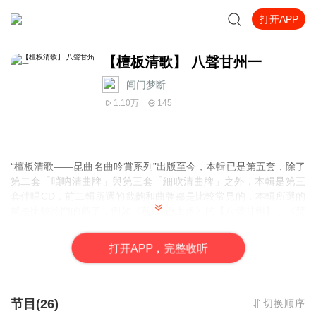
打开APP
【檀板清歌】 八聲甘州一
阊门梦断
1.10万
145
“檀板清歌——昆曲名曲吟賞系列”出版至今，本輯已是第五套，除了
第二套「嗩吶清曲牌」與第三套「細吹清曲牌」之外，本輯是第三
套伴唱CD，前二輯所選的戲齣和曲牌都是比較常見的，本輯所選的
就是比較冷門的戲了，例如《荊釵記•上路》的【八聲甘州】、《焚
香記• 陽告》的【滿庭芳】、《玉簪記•茶敘》的【二郎神】與【集
腎賓】、 《白兔記•出獵》的【雁過沙】與【香羅帶】…等，雖不是
打
开
A
P
P，完整收听
經常出現在舞台上，但支支悦耳動聽。〈賜福〉只有在過年時，可
以在曲會中聽到曲友演唱，其他時間則早已絶跡於職業舞台。
《單刀竇•刀會》、《雷峰塔•水鬥、斷橋》、《寶劍記•夜奔》等戲
节目(26)
切换顺序
的曲牌，我們是像在舞台上的表演一樣，加入了鑼鼓點，演唱時更