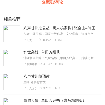
查看更多评论
相关推荐
八声甘州之云起 | 明末杨家将 | 张金山&陈玉福联手打造 明朝将军热血人生
作者：陈玉福，国家一级作家、文化学者，张掖市文联名誉主席、中共张掖市委特聘专家，兰州文理学院驻校专家、文学教授，中国作家协会九大代表，甘肃省作家协会顾问、第六届...
15.96万
168
历史
乱世枭雄 | 单田芳经典
清晰版本指路：乱世枭雄（单田芳经典），持续更新中《乱世枭雄》讲的是东北王张作霖和其子少帅张学良的传奇故事，是著名评书艺术家单田芳先生根据大量的历史材料和广为流传...
40.94亿
486
相声评书
八声甘州朗诵读
主播:老裴背古文
3.73万
7
人文国学
白眉大侠 | 单田芳评书（喜马精制版）