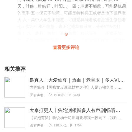
天，叶修，叶皓轩，叶阳…） 四：老师不能惹，可能是低调
的高手 五：保安不能惹，可能是特种兵王或者是地下世界老
大 六：高中大学生不能惹，可能是异能者或者是重生修仙者
七：实习生和不能惹，说不定他就有系统，分分钟给你打
脸！ 八：萝莉、御姐、美女老师、校花等等……美女不能
惹，不然你就要惹前面几个了 九：小朋友也不能惹，或许他
是一个重生的修仙大能街边的老人不能惹，说不定他就是个
查看更多评论
绝世高手
回复
2021-06-14
15
相关推荐
牛奶和黄鸭
蛊真人｜大爱仙尊｜热血｜老宝玉｜多人VIP免费有声剧
希望主播去飞卢里好好看看，越到后面章节越不像一个小说
内容简介【黑暗文反派流封神之作】人是万物之灵，蛊是天地真精。一个穿越者不断重生的故事。一个养蛊、炼蛊、用蛊的奇特世界。配音组（男角色）老宝玉旁白...
回复
2020-03-06
12
19.03亿
3434
有声书
苏烈潇
大奉打更人丨头陀渊领衔多人有声剧|畅听全集|王鹤棣、田曦薇主演影视剧原著|卖报小郎君
还行 【购买须知】 1、本作品为付费有声书，前56集为免
【冒泡有奖】听说杨千幻那厮要与我一较高下，我许七安要开始装叉了！快进入声音播放页戳下方输入框，冒个泡偷偷告诉我，我要用哪些诗词才能胜过他？说得好的，有赏！202...
回复
2020-04-23
6
110.58亿
1754
有声书