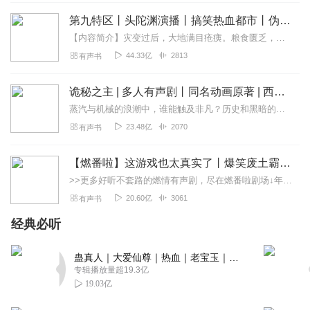
徐熙洋
第九特区丨头陀渊演播丨搞笑热血都市丨伪戒丨VIP免费多人有声剧
这本书非常滴好啊，那搞笑的播讲方式，绝配啊，千万别吃
【内容简介】灾变过后，大地满目疮痍。粮食匮乏，资源紧俏，局势混乱……一位从待规划区杀出来的青年，背对着漫天黄沙，孤身来到九区谋生，却不曾想偶然结识三五好友，一念...
饭时候听，你容易笑喷了哈哈哈😄，不说了我去听去了哈，
44.33亿
2813
有声书
锤它
回复
2021-05-30
2
诡秘之主 | 多人有声剧丨同名动画原著 | 西幻克苏鲁 | 乌贼作品
蒸汽与机械的浪潮中，谁能触及非凡？历史和黑暗的迷雾里，又是谁在耳语？我从诡秘中醒来，睁眼看见这个世界：枪械，大炮，巨舰，飞空艇，差分机；魔药，占卜，诅咒，倒吊人...
掩面桃花郎_
23.48亿
2070
有声书
还可以吧，就是有很多形容词怪怪的。比如轰轰轰轰。尬到
脚趾扣地
【燃番啦】这游戏也太真实了丨爆笑废土霸榜神作丨紫襟剧社制作
回复
2023-07-30
1
>>更多好听不套路的燃情有声剧，尽在燃番啦剧场↓年度重磅推荐本专辑为VIP免费专辑每天上午10点5集更新，订阅可以听到最新内容哦！每周抽一个专辑五星优质评论送...
20.60亿
3061
有声书
一介俗人丨
我想知道这是双播还是单播？
经典必听
回复
2022-06-10
1
蛊真人｜大爱仙尊｜热血｜老宝玉｜多人VIP免费有声剧
专辑播放量超19.3亿
白狐浑水黑狗摸鱼
19.03亿
可以不用听了。。。。