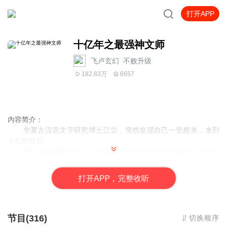
打开APP
十亿年之最强神文师
飞卢玄幻_不败升级
182.83万
6657
内容简介：
华夏古汉语文字研究博士江尘，突然发现自己一觉醒来，来到
十亿年以后。
而江尘惊讶的发现，这个世界已经变成了大宇宙时代，不仅仅
只有一个星球，而是有无数星球，人口更是如同恒沙一般，有古老
的修真，也有强大的古武，以及恐怖的科技！
打
开
A
P
P，完整收听
然而在这个世界，最强的则是‘神文师’，最珍贵的则是文字！
文字刻印在兵器上，威力增幅十倍百倍！
刻印在丹药上，药效增幅千百倍，更可以刻印在人体上，废柴
变绝世天才。
节目(316)
切换顺序
而且越古老的文字，在这个世界，将会有越强大的能力。