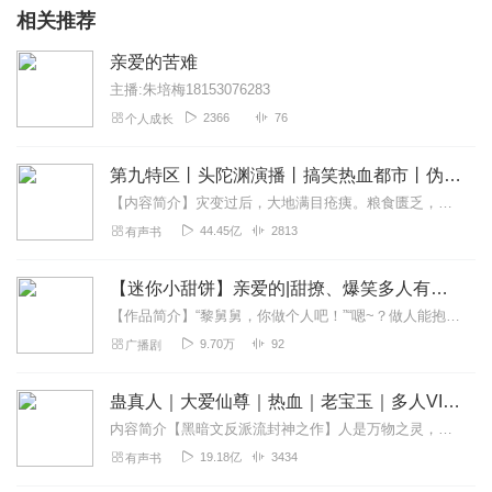
相关推荐
亲爱的苦难
主播:朱培梅18153076283
2366
76
个人成长
第九特区丨头陀渊演播丨搞笑热血都市丨伪戒丨VIP免费多人有声剧
【内容简介】灾变过后，大地满目疮痍。粮食匮乏，资源紧俏，局势混乱……一位从待规划区杀出来的青年，背对着漫天黄沙，孤身来到九区谋生，却不曾想偶然结识三五好友，一念...
44.45亿
2813
有声书
【迷你小甜饼】亲爱的|甜撩、爆笑多人有声剧
【作品简介】“黎舅舅，你做个人吧！”“嗯~？做人能抱到媳妇儿吗？”景乔万万没想到，自己居然掉进了黎尽这个大坑里。明明拿的是冤家路窄的剧本，为什么走的是破镜重圆的...
9.70万
92
广播剧
蛊真人｜大爱仙尊｜热血｜老宝玉｜多人VIP免费有声剧
内容简介【黑暗文反派流封神之作】人是万物之灵，蛊是天地真精。一个穿越者不断重生的故事。一个养蛊、炼蛊、用蛊的奇特世界。配音组（男角色）老宝玉旁白...
19.18亿
3434
有声书