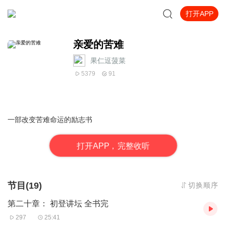
打开APP
亲爱的苦难
果仁逗菠菜
5379
91
一部改变苦难命运的励志书
打
开
A
P
P，完整收听
节目(19)
切换顺序
第二十章： 初登讲坛 全书完
297
25:41