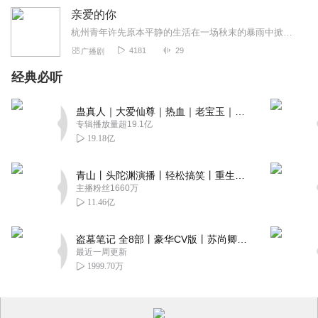
亲爱的你
杭州青年许先原本平静的生活在一场秋末的暴雨中掀起涟漪，他与自己有七分相像的周同擦肩而过，这让自幼丧母、略微自闭的许先起了执念，开始寻找这个相似的陌生人。因为相亲...
4181
29
广播剧
经典必听
蛊真人｜大爱仙尊｜热血｜老宝玉｜多人VIP免费有声剧
专辑播放量超19.1亿
19.18亿
青山丨头陀渊演播丨轻松搞笑丨重生穿越丨古代权谋丨VIP免费 | 多人有声剧
主播粉丝1660万
11.46亿
盗墓笔记 全8部丨豪华CV版丨苏尚卿&边江 领衔 多人有声剧丨冠声文化丨南派三叔
最近一周更新
1999.70万