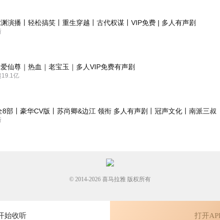
渊演播丨轻松搞笑丨重生穿越丨古代权谋丨VIP免费 | 多人有声剧
新
议增加一些拓展内容。
爱仙尊｜热血｜老宝玉｜多人VIP免费有声剧
9.1亿
全8部丨豪华CV版丨苏尚卿&边江 领衔 多人有声剧丨冠声文化丨南派三叔
新
© 2014-
2026
喜马拉雅 版权所有
开始收听
打开AP