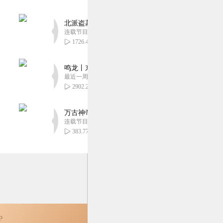
0
北派盗墓笔记丨头陀渊出品丨悬疑灵异丨摸金校尉丨
连载节目超五百集
1726.48万
0
鸣龙丨东方玄幻丨紫襟团队丨轻松搞笑丨多人有声
最近一周更新
2902.24万
万古神帝丨玄幻丨热血丨紫襟团队演播丨多人有声
连载节目超二百集
383.77万
P