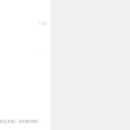
5
3
2
2
新专辑点击收听《神探迈克狐·怪盗归来篇｜多多罗》！！！>>>点击进入主播橱窗购买《神探迈克狐》系列图书吧!<<<多多罗故事【点击前往】收听多多罗其他好玩有趣的故...