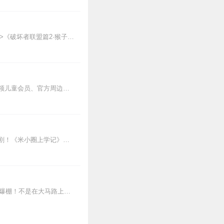
2
【适听年龄】7岁+《猴子警长科学探案记》系列《破坏者联盟篇1·猴子警长科学探案记》>>>《破坏者联盟篇2·猴子警长科学探案记》>>>《破坏者联盟篇3·猴子警长科...
1
其他互动【东海小学李哪吒】开小红书账号啦，快来关注和李哪吒成为好朋友！有机会免费领儿童会员、官方周边！【点击加入】东海小学广播站圈子，更多互动！李哪吒全新冒险番...
1
★米小圈漫画书发布啦★《爆笑米小圈》漫画书来啦《米小圈上学记》一二三年级正版广播剧！《米小圈上学记》系列是儿童作家北猫最新创作的儿童小说系列，作品诙谐幽默、好...
1
【适听年龄】4岁+孩子的安全，我们来守护！——啦咘啦哆警长宣孩子天生爱冒险，好奇心爆棚！不是在大马路上比赛跑，就是踩着椅子上下跳，怎样才能保护孩子平安长大？听...