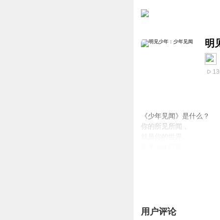
明
13
《少年见闻》是什么？
你的所见所闻，
就是你的世界。
专为少年打造，
用你听得懂的方式，
讲新鲜有趣的话题。
让全球发生与你有关，
让你走进全世界。
为什么你一定要听《少年
用户评论
因为你要学习的，