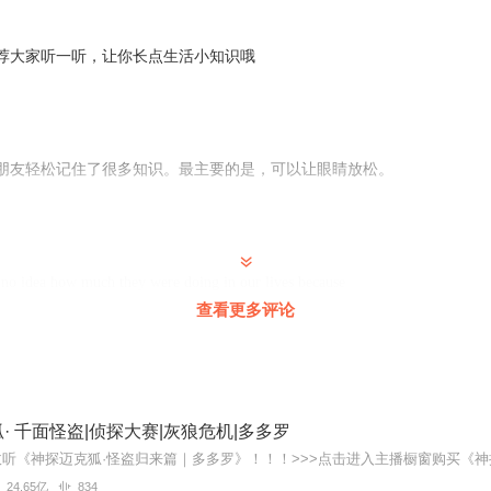
荐大家听一听，让你长点生活小知识哦
。
朋友轻松记住了很多知识。最主要的是，可以让眼睛放松。
的期待。
 no idea how much they were doing in our lives because
查看更多评论
，
新么？
55205（微信同号）
· 千面怪盗|侦探大赛|灰狼危机|多多罗
24.65亿
834