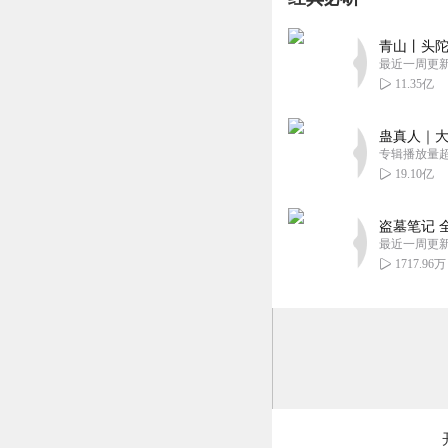
回复
2022-12-10
青山丨头陀
1382248zoox
最近一周更
讲的内容不错，建
11.35亿
回复
2020-11-19
蛊真人｜大
专辑播放量超1
19.10亿
盗墓笔记 
最近一周更
1717.96万