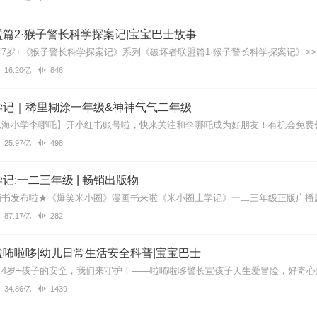
~~~~~~~~~~~~~~~~~~~~~~~~~~~~~
篇2·猴子警长科学探案记|宝宝巴士故事
16.20亿
846
学记｜稀里糊涂一年级&神神气气二年级
25.97亿
498
很喜欢
记:一二三年级 | 畅销出版物
87.17亿
282
！感觉大人也适合听喔
咘啦哆|幼儿日常生活安全科普|宝宝巴士
34.86亿
1439
啊啊啊啊啊啊啊啊