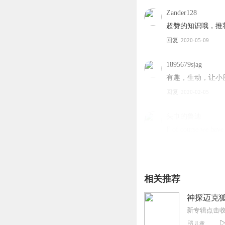
正在走出课本。
Zander128
因为你要考试的，
超赞的知识哦，推
正在走进生活。
回复
因为你生活在社会中，
2020-05-09
你需要了解你所在的世界
全年365个话题，
1895679sjag
每一条，
有趣，生动，让小
都是30小时的精心筹备，
回复
2020-02-05
让听少年见闻成为你每天
最有趣的学习，
让你无惧考试的灵活。
头巾的鲁迪
不仅如此，
F of course we have
它将成为你的谈资，
回复
2021-07-16
让你成为班中的人气王。
成为见多识广的智慧少年
你准备好了吗？
璐璐12
相关推荐
请问这个节目还更
商务合作：王小雅150110
回复
2020-05-29
神探迈克狐
听友230179416
儿童