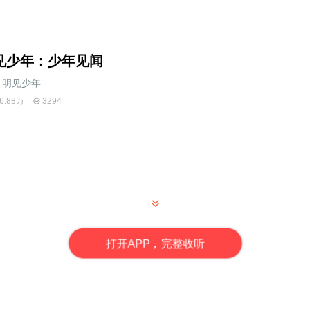
见少年：少年见闻
明见少年
6.88万
3294
打
开
A
P
P，完整收听
见闻》？