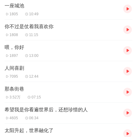
一座城池
ᵀʰᵉ ᵇᵉˢᵗ ᶠᵒʳᵐ ᵒᶠ ˢᵉˡᶠ-ᵈⁱˢᶜⁱᵖˡⁱⁿᵉ ⁱˢ ᵗᵒ ᵉⁿʲᵒʸ ˡᵒⁿᵉˡⁱⁿᵉˢˢ.
1805
10:49
自律的最好状态就是享受孤独。
你不过是仗着我喜欢你
ᴮᵒʳⁿ ᵃ ˡᵃʸᵐᵃⁿ, ˡⁱᵏᵉ ᵐᵒⁿᵉʸ ᵃⁿᵈ ᵐᵒᵛᵉᵈ.
1808
11:15
生而俗人，喜欢金钱和感动。
喂，你好
ᶜᵒᵒˡ ᵃˢ ᵗʰᵉ ʷⁱⁿᵈ, ʷⁱˡᵈ ᵃˢ ᵃ ᵈᵒᵍ, ⁿᵒᵗ ˡᵒᵛᵉᵈ, ᵇᵘᵗ ᵃˡˢᵒ ᶠʳᵉᵉ.
1897
13:00
酷的像风/野的像狗/不招人爱/倒也自由。
人间喜剧
ᵀʰᵉ ʷᵒʳˡᵈ ⁱˢ ᵗᵒᵒ ⁿᵒⁱˢʸ. ᵀᵃᵏᵉ ᶜᵃʳᵉ ᵒᶠ ʸᵒᵘʳˢᵉˡᶠ.
7095
12:44
这世界太吵闹，你要把自己照顾好。
那条街巷
ᶜʰᵉʳⁱˢʰ ᵗʰᵉ ʳᵒᵐᵃⁿᵗⁱᶜ ᵘⁿⁱᵛᵉʳˢᵉ ᵃⁿᵈ ᵗʰᵉ ᵈᵃⁱˡʸ ˡⁱᶠᵉ.
心怀浪漫宇宙，也珍惜人间日常。
3.52万
07:15
希望我是你看遍世界后，还想珍惜的人
ᵀᵒ ᵇᵉ ᵃ ˡᵃʸᵐᵃⁿ, ᵗᵒ ᵗᵃˡᵏ ᵃⁿᵈ ˡᵃᵘᵍʰ ⁱˢ ʰᵉᵃʳᵗˡᵉˢˢ ᵃⁿᵈ ʰᵉᵃʳᵗˡᵉˢˢ·
做个俗人，谈笑风生没心没肺没感情。
4605
06:34
太阳升起，世界融化了
ᴷᵉᵉᵖ ˡᵒᵒᵏⁱⁿᵍ ᶠᵒʳʷᵃʳᵈ ᵗᵒ ᵍᵒⁱⁿᵍ ᵗᵒ ᵗʰᵉ ᵐᵒᵘⁿᵗᵃⁱⁿˢ ᵃⁿᵈ ˢᵉᵃˢ·