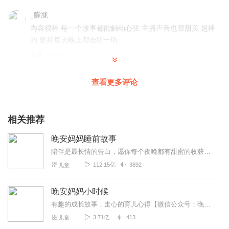
_朦胧
内容很棒 每一个故事都能触动心弦 主播声音也跟甜美 超棒
的 坚持每天晚上都会听一听
回复
2019-12-17
10
romantic酒屋
查看更多评论
内容和音乐都令人精神上得到放松，放逐的夜般有朦胧的故
事，赞
相关推荐
回复
2020-02-03
6
晚安妈妈睡前故事
七味尤甜_龙龙
陪伴是最长情的告白，愿你每个夜晚都有甜蜜的收获！【微信公众号：晚安妈妈】第一时间分享晚安妈妈和小朋友们的研学旅行喔~晚安妈妈一级播音员，童话作家被300万家庭认...
越来越期待夏天的到来，弥漫着花香的小巷，树荫下的风，
112.15亿
3892
儿童
还有女孩子飞扬的裙角和满眼的绿。你笑着向我跑来，带着
阳光和果香
晚安妈妈小时候
回复
2020-08-22
4
有趣的成长故事，走心的育儿心得【微信公众号：晚安妈妈】第一时间分享晚安妈妈和小朋友们的研学旅行喔~晚安妈妈一级播音员，童话作家被300万家庭认可为“萌宝辣妈”最...
3.71亿
413
儿童
冻椰软软奶芙