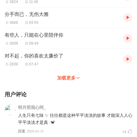
保持期待，奔赴山海。
3924
11:46
ᴵ ʰᵒᵖᵉ ⁱᵗ'ˢ ⁿᵒᵗ ᵒⁿˡʸ ʷⁱⁿᵗᵉʳ ᵇᵘᵗ ᵃˡˢᵒ ʸᵒᵘ.
分手而已，无伤大雅
我希望如约而至的不止冬天还有你。
3668
09:55
有些人，只能在心里陪伴你
3009
09:49
对不起，你的喜欢太廉价了
2839
07:47
加载更多
用户评论
明月照我心阿_
人生只有七味 ✨ 往往都是这种平平淡淡的故事 才能深入人心
平平淡淡才是真 .🐒
回复
2020-01-31
14