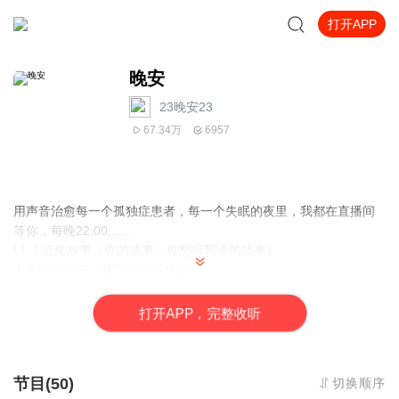
打开APP
晚安
23晚安23
67.34万
6957
用声音治愈每一个孤独症患者，每一个失眠的夜里，我都在直播间
等你，每晚22:00……
!！！征集故事（你的故事，你想听我读的故事）
人生何止七味，我爱你百感交集……
ᴵ ʰᵒᵖᵉ ᵐʸ ᶠᵘᵗᵘʳᵉ ˢᵉˡᶠ ⁱˢ "ᶜᵒⁿᵗᵉⁿᵗᵉᵈ, ᵖʳᵒᵍʳᵉˢˢⁱᵛᵉ, ᵍᵉⁿᵗˡᵉ ᵃⁿᵈ ᶠⁱʳᵐ·
打
开
A
P
P，完整收听
我希望未来的自己/知足上进/温柔坚定。
ᴸᵒⁿᵍ ᵗᵉʳᵐ ᵒʳᵈᵉʳˢ: ᵏᵉᵉᵖ ᶜᵃˡᵐ·
节目(50)
切换顺序
长期医嘱：保持释然。