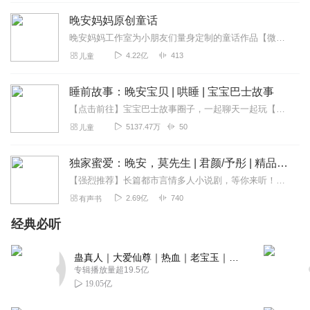
七味的声音很好听！讲的故事很能触动人的心弦!好喜欢呐！
晚安妈妈原创童话
回复
2020-02-23
3
晚安妈妈工作室为小朋友们量身定制的童话作品【微信公众号：晚安妈妈】第一时间分享晚安妈妈和小朋友们的研学旅行喔~晚安妈妈一级播音员，童话作家被300万家庭认可为“...
4.22亿
413
儿童
YY咕咕咕
声音很治愈 ，失眠的时候听姐姐的书会很放松 ，希望姐姐更
睡前故事：晚安宝贝 | 哄睡 | 宝宝巴士故事
新频率可以快一点 ，真的不够听 ，以前的 都听好几遍了 ，
加油加油加油＾０＾~
【点击前往】宝宝巴士故事圈子，一起聊天一起玩【点击收听】更多好玩有趣的故事，还能学知识噢~宝宝巴士，满载着爱和故事，从彩虹桥飞驰而来，睡前让我们和宝贝一起听听晚...
5137.47万
50
儿童
回复
2021-07-23
2
衣服放
独家蜜爱：晚安，莫先生 | 君颜/予彤 | 精品多人剧
昨晚熬夜看银河来着
【强烈推荐】长篇都市言情多人小说剧，等你来听！时隔一年，君颜第二本总裁文新书即将开播，感谢大家的支持和鼓励！感慨时间过得快的同时，不得不说，整天坐在电脑面前录音...
2.69亿
740
有声书
回复
2020-01-01
2
经典必听
听友314311615
个人喜欢这种风格，姐姐也比较温柔，吐词在清晰一点就更
蛊真人｜大爱仙尊｜热血｜老宝玉｜多人VIP免费有声剧
好了。
专辑播放量超19.5亿
19.05亿
回复
2021-04-14
1