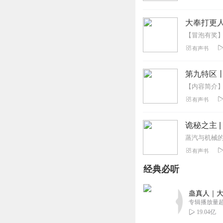
大奉打更人
有声书
第九特区
有声书
诡秘之主 
有声书
经典必听
蛊真人｜大
专辑播放量超1
19.04亿