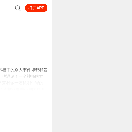
打开APP
不相干的杀人事件却都和若
，他遇见了一个神秘的女
？森村诚一著徐明中译的
了本格派推理小说的鲜明