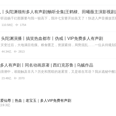
丨头陀渊领衔多人有声剧|畅听全集|王鹤棣、田曦薇主演影视剧
110.58亿
1754
丨头陀渊演播丨搞笑热血都市丨伪戒丨VIP免费多人有声剧
44.34亿
2813
| 多人有声剧丨同名动画原著 | 西幻克苏鲁 | 乌贼作品
23.48亿
2070
爱仙尊｜热血｜老宝玉｜多人VIP免费有声剧
9.3亿