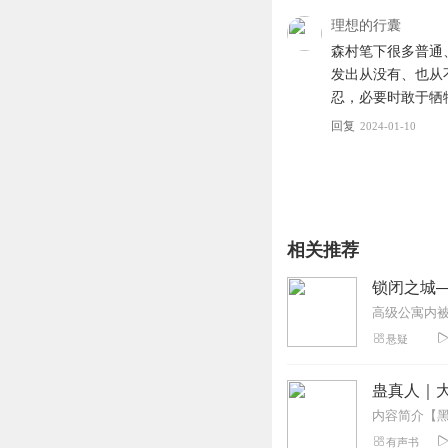
理想的行囊
森村笔下很多普通
发出从没有、也从
忍，必要时敢于牺
回复
2024-01-10
相关推荐
锁闭之城
悬疑
蛊真人｜大
有声书