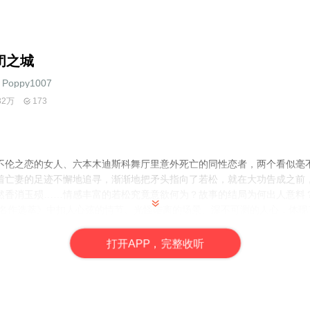
闭之城
Poppy1007
32万
173
不伦之恋的女人、六本木迪斯科舞厅里意外死亡的同性恋者，两个看似毫
着亡妻的足迹不懈地追寻，渐渐地把矛头指向了若松，就在大功告成之前
然香消玉殒……情感丰富的若松究竟意欲何为？故事的结局为何出人意料
家名作选萃》中扣人心弦的情节、光怪陆离的场景、深不可测的人心，体现
打
开
A
P
P，完整收听