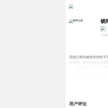
锁
3.
高级公寓内被绞杀的陷于
松有关。被害人的丈夫循
郎，没料到那个女郎也突
《锁闭之城/日本推理名
特色。
用户评论