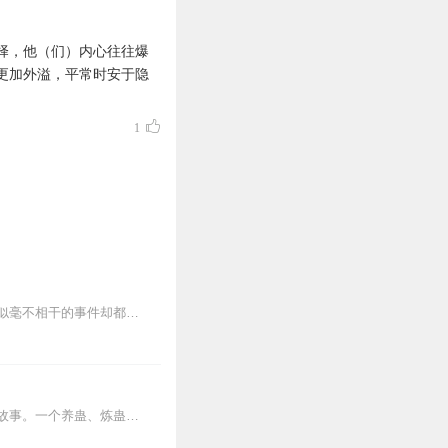
择，他（们）内心往往爆
更加外溢，平常时安于隐
1
高级公寓内被绞杀的陷于不伦之恋的女人、六本木迪斯科舞厅里意外死亡的同性恋者两个看似毫不相干的事件却都和若松有关。被害人的丈夫寻着亡妻的足迹不懈的追寻，渐渐的把...
内容简介【黑暗文反派流封神之作】人是万物之灵，蛊是天地真精。一个穿越者不断重生的故事。一个养蛊、炼蛊、用蛊的奇特世界。配音组（男角色）老宝玉旁白...