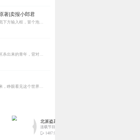
原著|卖报小郎君
【冒泡有奖】听说杨千幻那厮要与我一较高下，我许七安要开始装叉了！快进入声音播放页戳下方输入框，冒个泡偷偷告诉我，我要用哪些诗词才能胜过他？说得好的，有赏！202...
【内容简介】灾变过后，大地满目疮痍。粮食匮乏，资源紧俏，局势混乱……一位从待规划区杀出来的青年，背对着漫天黄沙，孤身来到九区谋生，却不曾想偶然结识三五好友，一念...
蒸汽与机械的浪潮中，谁能触及非凡？历史和黑暗的迷雾里，又是谁在耳语？我从诡秘中醒来，睁眼看见这个世界：枪械，大炮，巨舰，飞空艇，差分机；魔药，占卜，诅咒，倒吊人...
北派盗墓笔记丨头陀渊出品丨悬疑灵异丨摸金校尉丨
连载节目超四百集
1487.97万