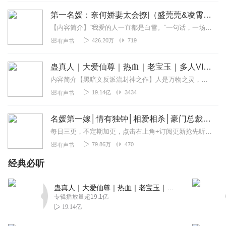
老邱讲故事
第一名媛：奈何娇妻太会撩|（盛莞莞&凌霄）总裁甜宠男女双播
听了之后就有一种欲罢不能的感觉！🎉🎉🎉🎉🎉🎉🎉🎉🎉🎉
【内容简介】“我爱的人一直都是白雪。”一句话，一场逃婚，让海城第一名媛盛莞莞沦为笑话，六年的付出最终只换来一句“对不起”。盛莞莞浅笑，“我知道他一定会回来的，但...
🎉支持恭喜🎉🎉🎉🎉🎉🎉🎉🎉🎉🎉🎉大卖恭喜🎉🎉🎉🎉🎉🎉
426.20万
719
有声书
🎉🎉🎉🎉🎉🎉🎉🎉🎉🎉🎉🎉🎉🎉🎉🎉🎉🎉🎉🎉🎉🎉🎉🎉🎉🎉
🎉🎉🎉🎉🎉🎉🎉🎉🎉🎉🎉🎉🎉🎉🎉🎉🎉🎉🎉🎉🎉🎉🎉🎉🎉🎉
蛊真人｜大爱仙尊｜热血｜老宝玉｜多人VIP免费有声剧
🎉🎉🎉🎉🎉🎉🎉🎉🎉🎉🎉🎉🎉🎉🎉🎉🎉🎉🎉🎉🎉🎉🎉🎉🎉🎉
内容简介【黑暗文反派流封神之作】人是万物之灵，蛊是天地真精。一个穿越者不断重生的故事。一个养蛊、炼蛊、用蛊的奇特世界。配音组（男角色）老宝玉旁白...
🎉🎉
19.14亿
3434
有声书
回复
2021-06-09
1
名媛第一嫁│情有独钟│相爱相杀│豪门总裁丨多人有声剧
Hi_戒烟
每日三更，不定期加更，点击右上角+订阅更新抢先听哦内容简介一场关于阴谋与商战关于争夺和猎爱的故事。他的人生道路顺得连老天都看不过去。随着一个不可告人的惊天秘...
声音好听，画面感强！！！？！！！
79.86万
470
有声书
回复
2021-04-22
1
经典必听
守望星空_vf
太好听了，超级推荐，主播很给力。
蛊真人｜大爱仙尊｜热血｜老宝玉｜多人VIP免费有声剧
专辑播放量超19.1亿
回复
2020-05-01
1
19.14亿
那片海哦