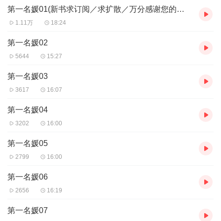
第一名媛01(新书求订阅／求扩散／万分感谢您的评论）
出——
“妈咪～”
1.11万
18:24
某女呆，开什么玩笑，她连肚子都没大过，哪来的女儿？
某男...
第一名媛02
5644
15:27
第一名媛03
3617
16:07
第一名媛04
3202
16:00
第一名媛05
2799
16:00
第一名媛06
2656
16:19
第一名媛07