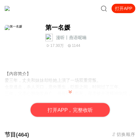
打开APP
第一名媛
漫听丨燕语呢喃
17.30万
1144
【内容简介】
爱三年，丈夫和妹妹却给她上演了一场双重背叛。
仓皇逃走，杀人灭口，意外重生，眨眼之间，时间过了三年。
三年，父亲心脏病发身亡，哥哥坠机而死，母亲被关进精神病院，
渣男却一飞冲天，春风得意。
公司，亲人，她一无所有。
打
开
A
P
P，完整收听
人生末路，为了报仇，她嫁给了励城最大的权贵，开启单枪匹马，
手撕渣男，智夺公司的彪悍模式。
哪知道，刚上马，男人就厚脸皮的坐了上来，“老婆，我为你保驾护
航。”
节目(464)
切换顺序
一路披荆斩棘，他宠她入骨，爱她如命，直到，一只小包子凭空冒