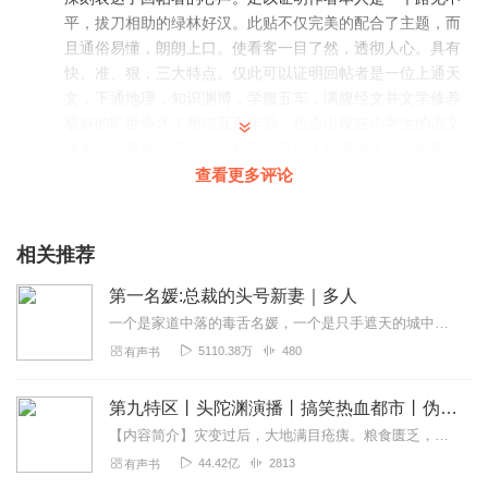
平，拔刀相助的绿林好汉。此贴不仅完美的配合了主题，而
且通俗易懂，朗朗上口。使看客一目了然，透彻人心。具有
快、准、狠，三大特点。仅此可以证明回帖者是一位上通天
文，下通地理，知识渊博，学腹五车，满腹经文并文学修养
极好的旷世奇才！相信五百年后，也会出现在小学生的语文
课本上，像唐诗三百首一样广为流传！作者本人也会被载入
史册，与诸葛亮、李白、杜甫等一样为后世颂扬！最后让我
查看更多评论
们气运丹田大吼一声：好！
回复
2020-05-12
4
相关推荐
黑默_剧有范
第一名媛:总裁的头号新妻｜多人
好书配上好声音，听得欲罢不能，打Call～666666
一个是家道中落的毒舌名媛，一个是只手遮天的城中新贵，顾南城在雨夜把慕晚安捡回去，给了她顾太太的头衔，给了她无尽宠爱，却给不了她爱情，当彼此靠近时，却又亲手将她送...
回复
2021-06-29
3
5110.38万
480
有声书
爱丽歌恩诗
第九特区丨头陀渊演播丨搞笑热血都市丨伪戒丨VIP免费多人有声剧
喜欢主播的声音，来听她讲的故事。
【内容简介】灾变过后，大地满目疮痍。粮食匮乏，资源紧俏，局势混乱……一位从待规划区杀出来的青年，背对着漫天黄沙，孤身来到九区谋生，却不曾想偶然结识三五好友，一念...
回复
2022-01-02
1
44.42亿
2813
有声书