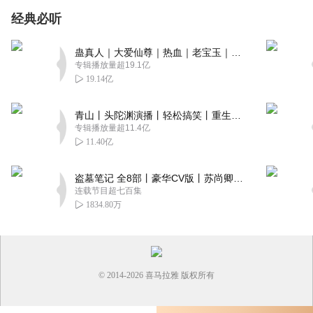
经典必听
蛊真人｜大爱仙尊｜热血｜老宝玉｜多人VIP免费有声剧
专辑播放量超19.1亿
19.14亿
青山丨头陀渊演播丨轻松搞笑丨重生穿越丨古代权谋丨VIP免费 | 多人有声剧
专辑播放量超11.4亿
11.40亿
盗墓笔记 全8部丨豪华CV版丨苏尚卿&边江 领衔 多人有声剧丨冠声文化丨南派三叔
连载节目超七百集
1834.80万
© 2014-
2026
喜马拉雅 版权所有