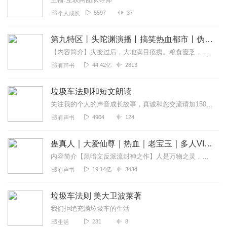
5597
37
个人成长
第九特区丨头陀渊演播丨搞笑热血都市丨伪戒丨VIP免费多人有声剧
【内容简介】灾变过后，大地满目疮痍。粮食匮乏，资源紧俏，局势混乱……一位从待规划区杀出来的青年，背对着漫天黄沙，孤身来到九区谋生，却不曾想偶然结识三五好友，一念...
44.42亿
2813
有声书
垃圾车法则和短文朗读
关注我的个人的声音成长故事，真诚和您交流请加15068221257...
4904
124
有声书
蛊真人｜大爱仙尊｜热血｜老宝玉｜多人VIP免费有声剧
内容简介【黑暗文反派流封神之作】人是万物之灵，蛊是天地真精。一个穿越者不断重生的故事。一个养蛊、炼蛊、用蛊的奇特世界。配音组（男角色）老宝玉旁白...
19.14亿
3434
有声书
垃圾车法则 美大卫波莱著
我们拒绝充满垃圾车的生活
231
8
生活