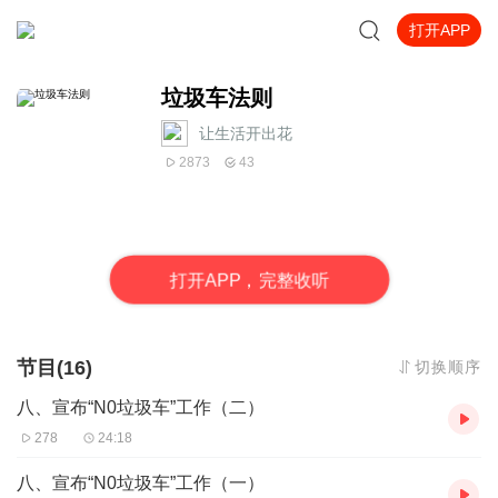
打开APP
垃圾车法则
让生活开出花
2873
43
打
开
A
P
P，完整收听
节目(16)
切换顺序
八、宣布“N0垃圾车”工作（二）
278
24:18
八、宣布“N0垃圾车”工作（一）