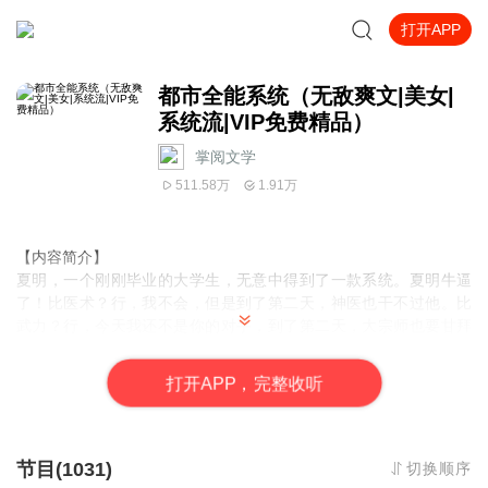
打开APP
都市全能系统（无敌爽文|美女|
系统流|VIP免费精品）
掌阅文学
511.58万
1.91万
【内容简介】
夏明，一个刚刚毕业的大学生，无意中得到了一款系统。夏明牛逼
了！比医术？行，我不会，但是到了第二天，神医也干不过他。比
武力？行，今天我还不是你的对手，到了第二天，大宗师也要甘拜
下风。比篮球？好啊，我是融合了世界是最强篮球明星的男人，我
会怕你？比老婆，那更好，我有漂亮的林总裁，还有一个跟玫瑰似
打
开
A
P
P，完整收听
的大小姐，各个都倍漂亮，你咋跟我比？……你们辛辛苦苦的学技
能，装逼，但是我不同，我有了全能系统，什么样的技能没有？只
要我愿意，大罗神仙也挡不住。用夏明的话说：“只要系统在手，天
下我有。”我叫夏明，我为自己代言。
节目(1031)
切换顺序