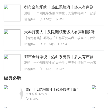
回复
2020-02-23
8
都市全能系统丨热血系统流丨多人有声剧
神魔少爷
夏明，一个刚刚毕业的大学生，无意中得到了一款系统。夏明牛逼了！比医术？行，我不会，但是到了第二天，神医也干不过他。比武力？行，今天我还不是你的对手，到了第二天，...
主播大大你讲得很好哟！主播，你加油，你加油你最棒！主
2.56万
651
有声书
播你加油，你加油你最强！主播一天多更新几集吧？你的听
友肯定都是要你多更新几集的？大家说是不是？是的话点个
大奉打更人丨头陀渊领衔多人有声剧|畅听全集|王鹤棣、田曦薇主演影视剧原著|卖报小郎君
赞。
【冒泡有奖】听说杨千幻那厮要与我一较高下，我许七安要开始装叉了！快进入声音播放页戳下方输入框，冒个泡偷偷告诉我，我要用哪些诗词才能胜过他？说得好的，有赏！202...
回复
2020-07-01
5
110.64亿
1754
有声书
新声世界
都市全能系统丨热血系统流丨多人有声剧
时时刻刻给人惊喜，给人一种马上会明矾。前面的特殊的奇
夏明，一个刚刚毕业的大学生，无意中得到了一款系统。夏明牛逼了！比医术？行，我不会，但是到了第二天，神医也干不过他。比武力？行，今天我还不是你的对手，到了第二天，...
迹发生吗？就是有外挂。
3.51万
502
有声书
回复
2020-07-11
4
经典必听
开学快乐
青山丨头陀渊演播丨轻松搞笑丨重生穿越丨古代权谋丨VIP免费 | 多人有声剧
赶快更新，快更新，快更新
主播粉丝1659万
回复
2020-04-26
4
11.37亿