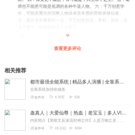
师也不能惹可能是低调的各种牛逼人物。 六：千万别惹学
生，可能是重生的流弊人物或者是奇遇的异能者修仙者。
七：最后非常重要的一点，千万别惹校花，萝莉，御姐，这
几个惹了，你就把前几个全惹了
回复
2021-02-15
71
查看更多评论
天使的眼泪_5d
求更新，求更新，求更新，求更新，求关心，求更新，我希
望求更新，
相关推荐
回复
2019-10-31
18
都市最强全能系统 | 精品多人演播 | 全靠系统加持的咸鱼
听不懂吗啉
全靠系统加持的咸鱼
有谁一边看一边听的
4.70万
520
有声书
回复
2020-04-30
10
蛊真人｜大爱仙尊｜热血｜老宝玉｜多人VIP免费有声剧
孤狼tfhhjgbvbbhc
内容简介【黑暗文反派流封神之作】人是万物之灵，蛊是天地真精。一个穿越者不断重生的故事。一个养蛊、炼蛊、用蛊的奇特世界。配音组（男角色）老宝玉旁白...
。。。。。。。。。。
19.11亿
3434
有声书