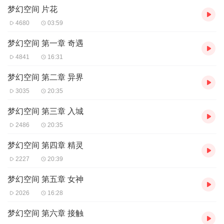
梦幻空间 片花
【购买须知】
1、本作品为付费有声书，前46集为免费试听，购买成功后，即可收
4680
03:59
听，可下载重复收听。
2、版权归原作者所有，严禁翻录成任何形式...
梦幻空间 第一章 奇遇
4841
16:31
梦幻空间 第二章 异界
3035
20:35
梦幻空间 第三章 入城
2486
20:35
梦幻空间 第四章 精灵
2227
20:39
梦幻空间 第五章 女神
2026
16:28
梦幻空间 第六章 接触