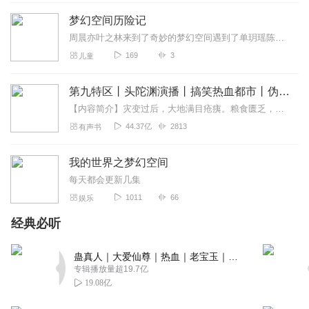
有男女配合的声音应该更好
梦幻空间历险记
回复
2021-08-12
0
周晨亦叶之林来到了奇妙的梦幻空间遇到了单玥瑶陈鸣皋等许多伙伴为了维护正义，与机械暴君决战。最后阿扎托斯在终结之谷他们六人一兽最终能否战胜阿扎托斯？创造一代传奇。
169
3
儿童
寓言_cc
以前看的第一本小说，梦幻空间，天魔神谭
第九特区丨头陀渊演播丨搞笑热血都市丨伪戒丨VIP免费多人有声剧
回复
2023-11-16
0
【内容简介】灾变过后，大地满目疮痍。粮食匮乏，资源紧俏，局势混乱……一位从待规划区杀出来的青年，背对着漫天黄沙，孤身来到九区谋生，却不曾想偶然结识三五好友，一念...
44.37亿
2813
有声书
我的世界之梦幻空间
每天都会更新几集
1011
66
娱乐
经典必听
蛊真人｜大爱仙尊｜热血｜老宝玉｜多人VIP免费有声剧
专辑播放量超19.7亿
19.08亿