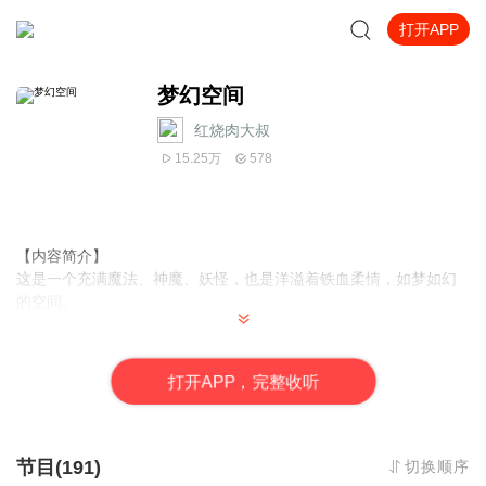
打开APP
梦幻空间
红烧肉大叔
15.25万
578
【内容简介】
这是一个充满魔法、神魔、妖怪，也是洋溢着铁血柔情，如梦如幻
的空间。
【作者/主播简介】
作者：
玄雨网络小说大神作家，代表作《小兵传说》。
打
开
A
P
P，完整收听
主播：红烧肉，国家二级演员，热爱有声事业，有声小说播音员，
有声代表作品有：《异界之仙武者传奇》《华娱宗师》《终极神
道》《万古魔君》《寻天记》等作品！特点是能够更加透彻理解故
事中人物，亲切、自然、随意、引人入胜，使听众们身临其境。
节目(191)
切换顺序