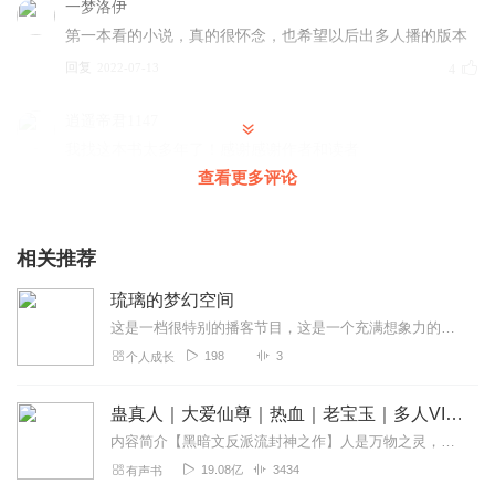
一梦洛伊
第一本看的小说，真的很怀念，也希望以后出多人播的版本
回复
2022-07-13
4
逍遥帝君1147
我找这本书太多年了！感谢感谢作者和读者
查看更多评论
回复
2022-11-23
1
听友123594017
相关推荐
回忆回忆回忆回忆回忆
回复
2022-06-13
0
琉璃的梦幻空间
这是一档很特别的播客节目，这是一个充满想象力的地方，如果你和我一样脑海里有鲜活的人物，动人的故事，不论听起来多么离谱都没关系，都可以来这里分享；如果你想听故事，...
NO1叽叽歪歪
198
3
个人成长
梦幻空间，把我引进了玄幻小说的大门。20多年了！回忆一
下
蛊真人｜大爱仙尊｜热血｜老宝玉｜多人VIP免费有声剧
回复
2024-04-15
2
内容简介【黑暗文反派流封神之作】人是万物之灵，蛊是天地真精。一个穿越者不断重生的故事。一个养蛊、炼蛊、用蛊的奇特世界。配音组（男角色）老宝玉旁白...
19.08亿
3434
有声书
z021981