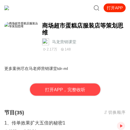
打开APP
商场超市蛋糕店服装店等策划思
维
马龙营销课堂
2.17万
148
更多案例尽在马老师营销课堂tdr-ml
打
开
A
P
P，完整收听
节目(35)
切换顺序
1、传单效果扩大五倍的秘密1