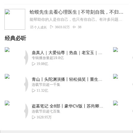
蛤蟆先生去看心理医生 | 不苛刻自我，不归咎原生家庭，承担人生责任，学会真正独立丨心理学心理咨询入门读物
能帮助你的人是你自己，也只有你自己。有许多问题需要你向自己发问。比如你能停止自我批判吗？你能对自己好一些吗？也许最重要的问题是，你能开始爱自己吗？书中金句一个...
3603.02万
38
个人成长
经典必听
蛊真人｜大爱仙尊｜热血｜老宝玉｜多人VIP免费有声剧
专辑播放量超19.8亿
19.08亿
青山丨头陀渊演播丨轻松搞笑丨重生穿越丨古代权谋丨VIP免费 | 多人有声剧
连载节目超一千集
11.32亿
盗墓笔记 全8部丨豪华CV版丨苏尚卿&边江 领衔 多人有声剧丨冠声文化丨南派三叔
连载节目超七百集
1628.95万