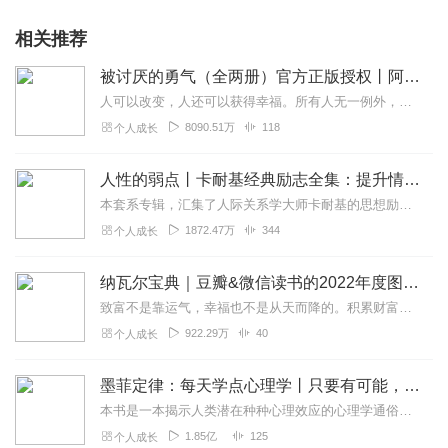
相关推荐
被讨厌的勇气（全两册）官方正版授权丨阿德勒心理学畅销经典｜幸福的勇气
人可以改变，人还可以获得幸福。所有人无一例外，都能如此。——阿德勒心理学一名深陷自卑、无能与不幸福的青年，听到了一名哲人主张的“世界无比单纯，人人都能幸福”便来...
8090.51万
118
个人成长
人性的弱点丨卡耐基经典励志全集：提升情商和沟通技巧
本套系专辑，汇集了人际关系学大师卡耐基的思想励志精华，收录《人性的弱点》《人性的优点》《语言的突破》《美好的人生》《快乐的人生》等所有经典！是卡耐基的经典合辑，...
1872.47万
344
个人成长
纳瓦尔宝典｜豆瓣&微信读书的2022年度图书|从白手起家到财务自由
致富不是靠运气，幸福也不是从天而降的。积累财富和幸福生活是我们可以学习的技能。这本书收集整理了硅谷投资人纳瓦尔在过去十年里通过推特、播客和采访等方式分享的人生智...
922.29万
40
个人成长
墨菲定律：每天学点心理学丨只要有可能，就一定会发生
本书是一本揭示人类潜在种种心理效应的心理学通俗读物，其中最有代表性的即“墨菲定律”。与此同时，从自我认知、经济管理等方面入手，作者引出了数十条对现代人工作和生活...
1.85亿
125
个人成长