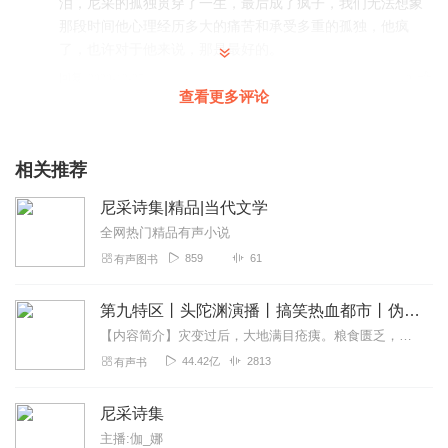
泪，尼采的孤独贯穿了一生，最后成了疯子，我们无法想象
那段时间他心理经历多大的痛苦和承受多重的孤独，他疯
了，也许对于他来说，那是最好的。
回复
2020-12-27
2
查看更多评论
皱皮骡子
如果选一个最好听的，绝对是你
相关推荐
回复
2020-06-16
0
尼采诗集|精品|当代文学
追风的龙鸟
全网热门精品有声小说
好听，节奏和感情把握的都很好。只是可惜没有播完
859
61
有声图书
回复
2019-10-25
0
第九特区丨头陀渊演播丨搞笑热血都市丨伪戒丨VIP免费多人有声剧
【内容简介】灾变过后，大地满目疮痍。粮食匮乏，资源紧俏，局势混乱……一位从待规划区杀出来的青年，背对着漫天黄沙，孤身来到九区谋生，却不曾想偶然结识三五好友，一念...
44.42亿
2813
有声书
尼采诗集
主播:伽_娜