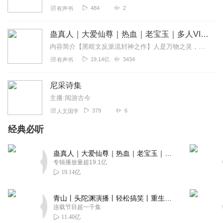
484
2
有声书
蛊真人｜大爱仙尊｜热血｜老宝玉｜多人VIP免费有声剧
内容简介【黑暗文反派流封神之作】人是万物之灵，蛊是天地真精。一个穿越者不断重生的故事。一个养蛊、炼蛊、用蛊的奇特世界。配音组（男角色）老宝玉旁白...
19.14亿
3434
有声书
尼采诗集
主播:阅游古今
379
6
人文国学
经典必听
蛊真人｜大爱仙尊｜热血｜老宝玉｜多人VIP免费有声剧
专辑播放量超19.1亿
19.14亿
青山丨头陀渊演播丨轻松搞笑丨重生穿越丨古代权谋丨VIP免费 | 多人有声剧
连载节目超一千集
11.40亿