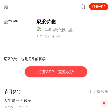
打开APP
尼采诗集
学着读诗的阮玄墨
2.83万
994
尼采的诗，也是尼采的哲学
打
开
A
P
P，完整收听
节目(21)
切换顺序
人生是一面镜子
425
03:13