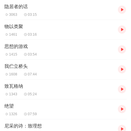
隐居者的话
3063
03:15
物以类聚
1461
03:16
思想的游戏
1415
03:54
我伫立桥头
1608
07:44
致瓦格纳
1343
05:24
绝望
1326
07:59
尼采的诗：致理想