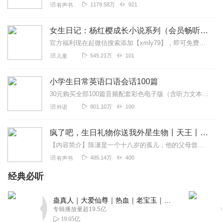
1179.58万
921
有声书
女生日记：杨红樱成长小说系列（会员畅听）
官方福利现在起微信搜索添加【xmly79】，即可免费申请加入【喜马拉雅官方内购福利群】。官方运营面对面，同好聚集分享心得好物，热门专辑/会员福利抢先知，月月专...
545.21万
101
儿童
小学生日常英语口语会话100篇
30元购买全部100篇音频配套彩色电子版（含听力文本，中文翻译，建议打印之后使用），请联系WX：13465719613，听力编号：XXYYKYHH100
801.10万
100
外语
疯了吧，生日礼物你送我外星生物丨天王丨都市异能科技
【内容简介】陈潇是一个十八岁的孤儿，他的父母曾经是尖端科研人员，两年前双双死于一场科研事故。而就在这天，陈潇十八岁生日的当天，他接到了一个神秘的电话，对方自称是...
485.14万
400
有声书
经典必听
蛊真人｜大爱仙尊｜热血｜老宝玉｜多人VIP免费有声剧
专辑播放量超19.5亿
19.05亿