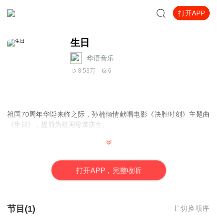
打开APP
生日
华语音乐
8.53万
6
祖国
70
周年华诞来临之际，孙楠倾情献唱电影《决胜时刻》主题曲
《生日》，提前为祖国母亲庆生。
在孙楠温柔的声线里，回顾伟大新中国的成立，重回那段激情燃烧
打
开
A
P
P，完整收听
的热血岁月。孙楠富有张力的演绎，触动人心的歌词，化成对祖国
最深情的告白和最深沉的祝愿，歌颂那段闪耀在历史轨迹上永不褪
色的荣光。
节目(1)
切换顺序