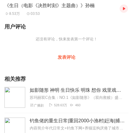
《生日（电影《决胜时刻》主题曲）》孙楠
孙楠作为华语乐坛实力唱将，曾为电影《建国大业》献唱主题曲
8.53万
03:53
《追寻》，旋律悠扬，广为传唱。这次演唱的主题曲《生日》，声
声点燃观众泪点，句句传递对祖国的大爱，爱国主义情感激荡人
用户评论
心，更显唱将实力。
还没有评论，快来发表第一个评论！
发表评论
相关推荐
如影随形 神明 生日快乐 明珠 想你 戏里戏外 |苏玛丽合集|阿伤x晏沉x三条
苏玛丽双C合集：NO.1《如影随形》（双向救赎）盛夏VS骆寒东NO.2《...
528.63万
460
广播剧
钓鱼佬的重生日常|重回2000小渔村|赶海|捕鱼|发家致富|轻松|年代|养猫逗狗
内容简介年代日常文+钓鱼下网+养猫逗狗厌倦了城市里的内卷，重生回来的秦大河这辈子只想扎根农村好好过日子，顺便靠钓鱼来赚钱。在这个别人还在玩传统钓的时候，他带着弟...