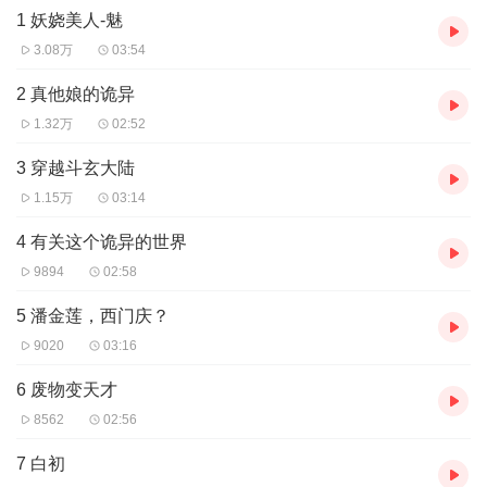
1 妖娆美人-魅
力：魔罗殿、光明神殿、阴神殿。
西界掌管者：亜码皇室。
其余势
力：修罗殿、冥神殿、古罗鬼刹。
东西域交界处：魔武学院。
3.08万
03:54
2 真他娘的诡异
1.32万
02:52
3 穿越斗玄大陆
1.15万
03:14
4 有关这个诡异的世界
9894
02:58
5 潘金莲，西门庆？
9020
03:16
6 废物变天才
8562
02:56
7 白初