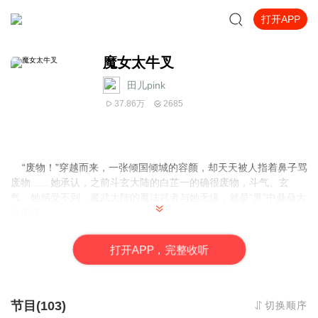
打开APP
魔女太牛叉
田儿pink
37.86万
2685
“废物！”穿越而来，一张倾国倾城的容颜，却天天被人指着鼻子骂
废物……她承认，之前斗玄大陆的白芷一的确很废物，斗气、玄
气、她感受不到，魔武大陆的魔法武者与她无缘，就是“界”中鼎鼎大
名的废...
本文背景：
斗玄大陆：东西南北中五大域。
东域三大家族：邵、
安陵、墨。
西域五大家族：白、夜阑、西门、潘、洛。
南域两大家
打
开
A
P
P，完整收听
族：第五、容成。
北域四大家族：秦、即墨、钟离、木易。
中域四
大家族：西钥、柳、亓官、萧。
斗玄大陆的九大门派：
东域：琉璃
宫、幽冥殿。
西域：落樱园。
南域：龙临谷。
北域：逍遥城、烈焰
谷。
中域：剑阁、离魂宗、莲宗。
斗玄大陆顶尖学院：斗玄学院
节目(103)
切换顺序
（中域）。
魔武大陆：东西两界。
东界掌管者：凯龙皇室。
其余势