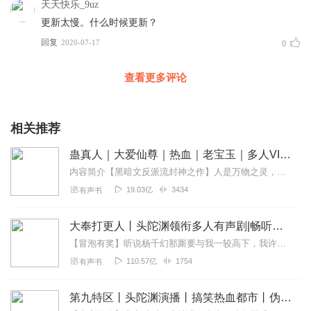
天天快乐_9uz
更新太慢。什么时候更新？
回复
2020-07-17
0
查看更多评论
相关推荐
蛊真人｜大爱仙尊｜热血｜老宝玉｜多人VIP免费有声剧
内容简介【黑暗文反派流封神之作】人是万物之灵，蛊是天地真精。一个穿越者不断重生的故事。一个养蛊、炼蛊、用蛊的奇特世界。配音组（男角色）老宝玉旁白...
19.03亿
3434
有声书
大奉打更人丨头陀渊领衔多人有声剧|畅听全集|王鹤棣、田曦薇主演影视剧原著|卖报小郎君
【冒泡有奖】听说杨千幻那厮要与我一较高下，我许七安要开始装叉了！快进入声音播放页戳下方输入框，冒个泡偷偷告诉我，我要用哪些诗词才能胜过他？说得好的，有赏！202...
110.57亿
1754
有声书
第九特区丨头陀渊演播丨搞笑热血都市丨伪戒丨VIP免费多人有声剧