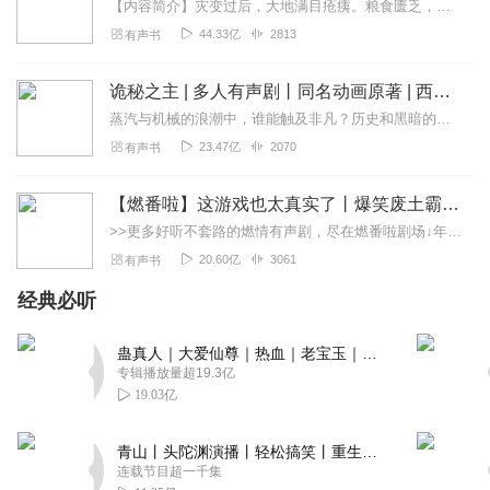
【内容简介】灾变过后，大地满目疮痍。粮食匮乏，资源紧俏，局势混乱……一位从待规划区杀出来的青年，背对着漫天黄沙，孤身来到九区谋生，却不曾想偶然结识三五好友，一念...
44.33亿
2813
有声书
诡秘之主 | 多人有声剧丨同名动画原著 | 西幻克苏鲁 | 乌贼作品
蒸汽与机械的浪潮中，谁能触及非凡？历史和黑暗的迷雾里，又是谁在耳语？我从诡秘中醒来，睁眼看见这个世界：枪械，大炮，巨舰，飞空艇，差分机；魔药，占卜，诅咒，倒吊人...
23.47亿
2070
有声书
【燃番啦】这游戏也太真实了丨爆笑废土霸榜神作丨紫襟剧社制作
>>更多好听不套路的燃情有声剧，尽在燃番啦剧场↓年度重磅推荐本专辑为VIP免费专辑每天上午10点5集更新，订阅可以听到最新内容哦！每周抽一个专辑五星优质评论送...
20.60亿
3061
有声书
经典必听
蛊真人｜大爱仙尊｜热血｜老宝玉｜多人VIP免费有声剧
专辑播放量超19.3亿
19.03亿
青山丨头陀渊演播丨轻松搞笑丨重生穿越丨古代权谋丨VIP免费 | 多人有声剧
连载节目超一千集