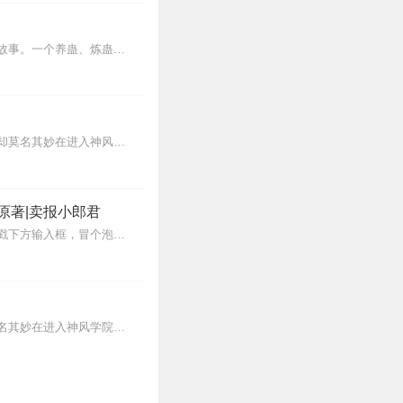
0
内容简介【黑暗文反派流封神之作】人是万物之灵，蛊是天地真精。一个穿越者不断重生的故事。一个养蛊、炼蛊、用蛊的奇特世界。配音组（男角色）老宝玉旁白...
1
景言曾是景家最优秀的天才，十六岁突破武道九重天踏入先天之境，整个东临城无人能比，却莫名其妙在进入神风学院后境界跌落，成为笑柄。解开乾坤戒封印，重新崛起，最终...
原著|卖报小郎君
1
【冒泡有奖】听说杨千幻那厮要与我一较高下，我许七安要开始装叉了！快进入声音播放页戳下方输入框，冒个泡偷偷告诉我，我要用哪些诗词才能胜过他？说得好的，有赏！202...
0
曾是景家最优秀的天才，十六岁突破武道九重天踏入先天之境，整个东临城无人能比，却莫名其妙在进入神风学院后境界跌落，成为笑柄。解开乾坤戒封印，重新崛起，最终制霸天元...
………