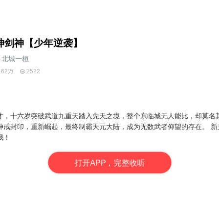
坤剑神【少年逆袭】
北城一桓
.62万
2522
才，十六岁突破武道九重天踏入先天之境，整个东临城无人能比，却莫名
坤戒封印，重新崛起，最终制霸天元大陆，成为无数武者仰望的存在。 新
哦！
打
开
A
P
P，完整收听