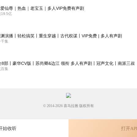
爱仙尊｜热血｜老宝玉｜多人VIP免费有声剧
9.5亿
！这很AI有啥区别
渊演播丨轻松搞笑丨重生穿越丨古代权谋丨VIP免费 | 多人有声剧
一千集
全8部丨豪华CV版丨苏尚卿&边江 领衔 多人有声剧丨冠声文化丨南派三叔
七百集
© 2014-
2026
喜马拉雅 版权所有
开始收听
打开AP