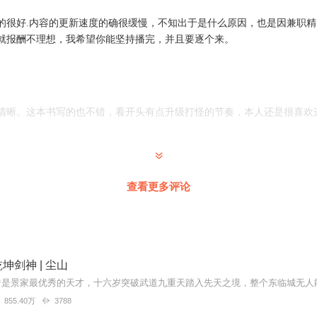
的很好.内容的更新速度的确很缓慢，不知出于是什么原因，也是因兼职
就报酬不理想，我希望你能坚持播完，并且要逐个来。
清晰。这本书写的也不错，看开头有点升级打怪的节奏，本人还是很喜欢
写的确实很好 可是到110级就没了 好多天都没了 不过瘾
查看更多评论
急子。
坤剑神 | 尘山
855.40万
3788