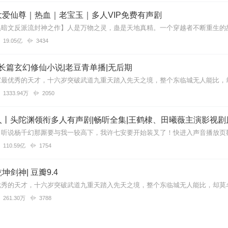
继续播放。多播几集。
爱仙尊｜热血｜老宝玉｜多人VIP免费有声剧
19.05亿
3434
y
速度更新。
|长篇玄幻修仙小说|老豆青单播|无后期
1333.94万
2050
订阅了。
丨头陀渊领衔多人有声剧|畅听全集|王鹤棣、田曦薇主演影视剧
110.59亿
1754
88集，为什么没有主播去找作者约谈呢
剑神| 豆瓣9.4
261.30万
3788
糟蹋成这样：读得急躁、没有感情、磕磕巴巴、断句错误，哎……………