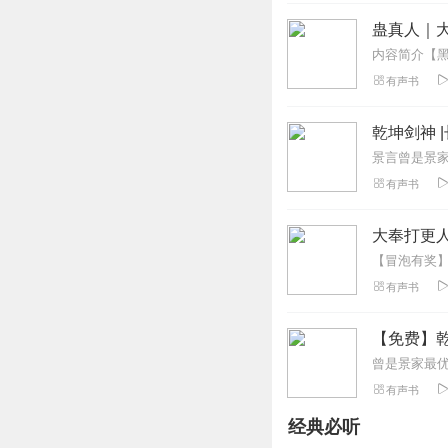
主播的声音好听。
蛊真人｜大
回复
2022-05-23
有声书
说多了都是眼泪_w
为啥不更新了，求
乾坤剑神 
回复
2022-04-22
有声书
不会取名9
总不更新都想取消
大奉打更人
回复
2021-09-19
有声书
云南邹丹
小说已完结，共37
【免费】乾坤
回复
2022-05-24
有声书
东方龙鼎
经典必听
这么好的书，被你