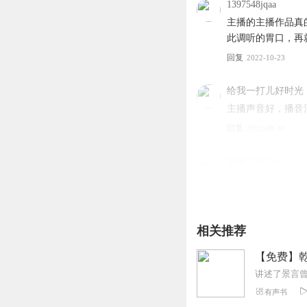
1397548jqaa
主播的主播作品真
此调听的胃口，再
回复
2022-10-23
给我一打儿好时光
主播声音好，播音
回复
2022-08-30
听友330939512
这部乾坤战神的小说
回复
2022-05-14
相关推荐
666峰哥
快更新呀，都等不
【免费】乾
回复
2022-07-29
有声书
1866299kspm