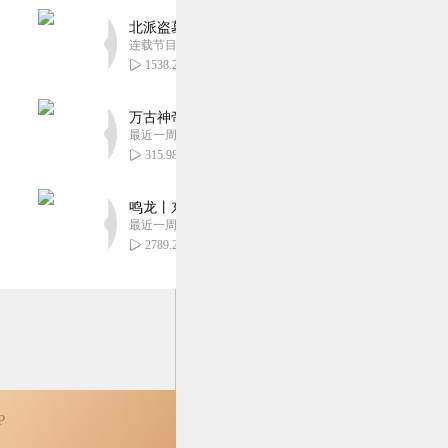
1
北派盗墓笔记丨头陀渊出品丨悬疑灵异丨摸金校尉丨
连载节目超四百集
1538.25万
万古神帝丨玄幻丨热血丨紫襟团队演播丨多人有声
0
最近一周更新
315.98万
鸣龙丨东方玄幻丨紫襟团队丨轻松搞笑丨多人有声
最近一周更新
2789.22万
P