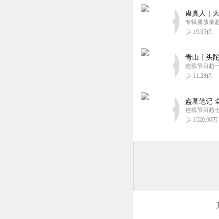
回复
2022-02-08
蛊真人｜大
专辑播放量超1
1329758sabg
19.05亿
找到了！和尚念经
回复
2023-03-04
青山丨头陀
连载节目超
11.28亿
盗墓笔记 
连载节目超
1520.90万