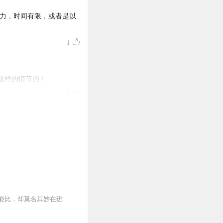
精力，时间有限，或者是以
1
这样的情节的！
1
1
0
讲述了景言曾是景家最优秀的天才，十六岁突破武道九重天踏入先天之境，整个东临城无人能比，却莫名其妙在进入神风学院后境界跌落，成为笑柄。