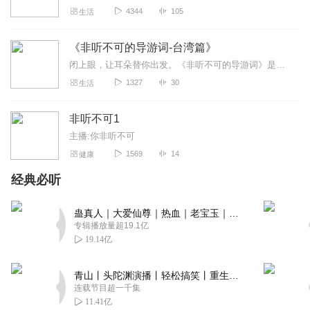
4344
105
生活
科目一考试绕口令是那一期 怎么找不到了？
回复
2021-04-18
1
《非听不可的导游词-台湾篇》
闭上眼，让耳朵替你出发。《非听不可的导游词》是一档用声音带你环游世界的节目。每一集，我们都化身成那位最懂风景、也懂人心的导游，用最生动的叙述，带你走进城市的街巷...
1387445zmli
1327
30
生活
真的非不可（｀Δ´）！
回复
2021-02-11
1
非听不可1
主播:你非听不可
非听不可。非常俏皮非你不可。非常下饭可乐。
1569
14
健康
回复
2020-05-05
1
经典必听
林峰_z1
蛊真人｜大爱仙尊｜热血｜老宝玉｜多人VIP免费有声剧
坚持不容易，坚持也是一种美，期待更新，
专辑播放量超19.1亿
19.14亿
回复
2020-02-11
1
青山丨头陀渊演播丨轻松搞笑丨重生穿越丨古代权谋丨VIP免费 | 多人有声剧
哈哈哈，太棒啦。赞赞赞
连载节目超一千集
11.41亿
回复
2022-12-28
0