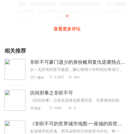
活泼，声音也挺好的，可惜这么好的节目停了，可以理解直
播更赚钱，但录播的好处就是无论几十年以后，都能把快乐
带给大家，这一点，直播就做不到了
回复
2021-09-21
4
查看更多评论
不懂生活_WZ
不要停，啊，不要停，不要停
相关推荐
回复
2019-12-01
4
非听不可豪门遗少的身份赌局复仇逆袭熱点爽文励志免费
从一无所有到富可敌国，狮心鹤用十年时间在香港打造了阳光集团，成为商界的传奇人物。然而，一场精心策划的阴谋让他在一夜之间失去了一切。公司被夺，妻子自杀，儿女失踪，...
小熊愛睡觉
5.30万
814
广播剧
欢乐还得是大可可的非听不可
回复
2023-07-02
1
坊间邪事之非听不可
《坊间邪事》记录还原身边匪夷所思、毛骨悚然的邪乎事。坊间邪事意老年间的人们对科学知识的匮乏，不可宣扬迷信。优质娱乐主播：百变老李
云涧深蓝2012
4363
5
悬疑
怎么这个不更新了？这个专辑是亮点啊
回复
2022-12-23
1
《非听不可的世界城市地图-一座城的前世今生》
走进城市的灵魂，用耳朵聆听它的前世与今生。每一座城市，都是一本活着的历史。《一座城的前世今生》带你从历史的长河出发，穿越到现代的街头巷尾。在这里，你将听见...
星洛n