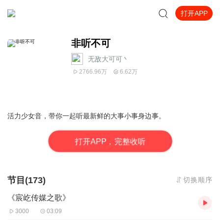
打开APP
非听不可
无敌大可可丶
2766.96万
6.62万
活力少女音，带你一起听最新鲜的大事小事身边事。
打
开
A
P
P，完整收听
节目(173)
切换顺序
《宸屹传媒之歌》
3000
03:09