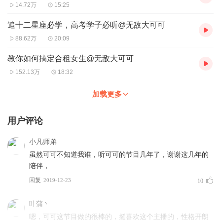
14.72万
15:25
追十二星座必学，高考学子必听@无敌大可可
88.62万
20:09
教你如何搞定合租女生@无敌大可可
152.13万
18:32
加载更多
用户评论
小凡师弟
虽然可可不知道我谁，听可可的节目几年了，谢谢这几年的
陪伴，
回复
2019-12-23
10
叶蒲丶
嗯，可可这节目做的很棒的，挺喜欢这个主播的，性格开朗