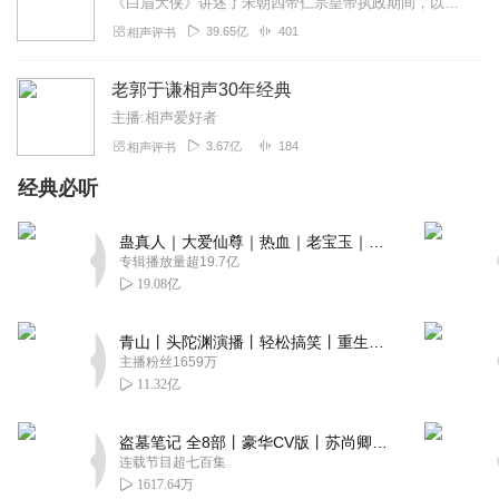
《白眉大侠》讲述了宋朝四帝仁宗皇帝执政期间，以徐良、白云瑞为书胆，包括七侠、大五义、小五义、小七杰等众开封府校尉，在八王赵德芳、包拯、颜查散等清官的支持下，为保...
何爻
39.65亿
401
相声评书
每次郭老师的相声都反复听 反复听听 不腻 唯一的缺点是什
么时候能将唱的专辑 给摘一下分分类 这样的话伴睡入眠的时
老郭于谦相声30年经典
候不会突然被吵醒
主播:相声爱好者
回复
2020-12-22
5
3.67亿
184
相声评书
经典必听
乐在其中AA
专辑质量很好，主播声音超棒，内容相当精彩！
蛊真人｜大爱仙尊｜热血｜老宝玉｜多人VIP免费有声剧
回复
2019-12-15
5
专辑播放量超19.7亿
19.08亿
九里饲养员
不可挑剔，超级喜欢两位老师，德云社也去过，真不错
青山丨头陀渊演播丨轻松搞笑丨重生穿越丨古代权谋丨VIP免费 | 多人有声剧
主播粉丝1659万
回复
2019-12-14
5
11.32亿
盗墓笔记 全8部丨豪华CV版丨苏尚卿&边江 领衔 多人有声剧丨冠声文化丨南派三叔
连载节目超七百集
1617.64万