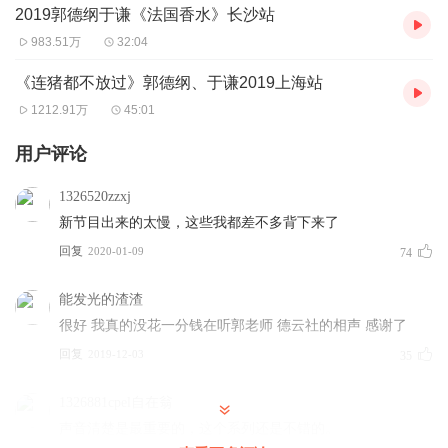
2019郭德纲于谦《法国香水》长沙站
983.51万
32:04
《连猪都不放过》郭德纲、于谦2019上海站
1212.91万
45:01
用户评论
1326520zzxj
新节目出来的太慢，这些我都差不多背下来了
回复
2020-01-09
74
能发光的渣渣
很好 我真的没花一分钱在听郭老师 德云社的相声 感谢了
回复
2019-12-03
35
1326881cpel自在翁
声音清楚是最重要的，这个系列还是不错的。