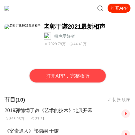
打开APP
老郭于谦2021最新相声
相声爱好者
7029.79万
44.41万
打
开
A
P
P，完整收听
节目(10)
切换顺序
2019郭德纲于谦《艺术的技术》北展开幕
863.93万
27:21
《富贵逼人》郭德纲 于谦