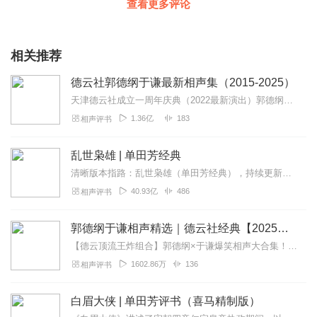
查看更多评论
回复
2019-12-04
24
8号楼良心哥
相关推荐
经常被“叫小番”叫醒的朋友赞我！！！
回复
2020-05-27
19
德云社郭德纲于谦最新相声集（2015-2025）
天津德云社成立一周年庆典（2022最新演出）郭德纲、于谦领衔，云鹤九霄众弟子集结！【全明星场】张云雷杨九郎爆笑演绎《白娘子》点我去听【特别奉献场】郭德纲张云...
听友32770643
1.36亿
183
相声评书
直到目前为止非常满意。就是有的现场效果不行 听不真出
回复
2019-12-09
9
乱世枭雄 | 单田芳经典
清晰版本指路：乱世枭雄（单田芳经典），持续更新中《乱世枭雄》讲的是东北王张作霖和其子少帅张学良的传奇故事，是著名评书艺术家单田芳先生根据大量的历史材料和广为流传...
lcecola
40.93亿
486
相声评书
特别喜欢 老郭于老师
回复
2019-12-18
8
郭德纲于谦相声精选｜德云社经典【2025最新版】
【德云顶流王炸组合】郭德纲×于谦爆笑相声大合集！收录135段经典作品，从《扒马褂》《报菜名》等传统段子到《富贵有余》《爱情传奇》等原创佳作，老郭的现挂金句和谦大...
小包哥_2q
1602.86万
136
相声评书
一如既往的逗乐，一直是放松的好声音
回复
2019-12-17
6
白眉大侠 | 单田芳评书（喜马精制版）