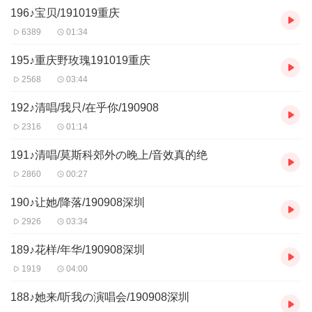
196♪宝贝/191019重庆
6389
01:34
195♪重庆野玫瑰191019重庆
2568
03:44
192♪清唱/我只/在乎你/190908
2316
01:14
191♪清唱/莫斯科郊外の晚上/音效真的绝
2860
00:27
190♪让她/降落/190908深圳
2926
03:34
189♪花样/年华/190908深圳
1919
04:00
188♪她来/听我の演唱会/190908深圳