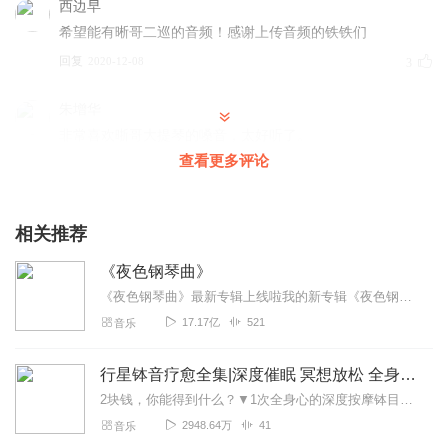
西边早
希望能有晰哥二巡的音频！感谢上传音频的铁铁们
回复
2020-12-08
3
朱增华
非常喜欢晣哥大提琴的嗓音，太好听了。
查看更多评论
回复
2021-10-28
0
蓁秢
相关推荐
谢谢您 辛苦了 祝天天开心
回复
2020-11-20
0
《夜色钢琴曲》
《夜色钢琴曲》最新专辑上线啦我的新专辑《夜色钢琴曲最新专辑》（点击跳转）已经上线，新专辑是《夜色钢琴曲》的升级版，我精选了诸多经典原创作品与大家分享，愿未来...
听友252635810
17.17亿
521
音乐
厉害！优秀！辛苦了！爱宁么么哒～
回复
2020-09-01
0
行星钵音疗愈全集|深度催眠 冥想放松 全身心深度按摩
2块钱，你能得到什么？▼1次全身心的深度按摩钵目前已广泛地被应用于美容Spa和按摩养生馆的疗程中，许多疗愈师使用铜钵在身体上，发现5分钟铜钵按摩的深度放松，效...
Osmanthe
2948.64万
41
音乐
爱了！！！！！！！！！！！