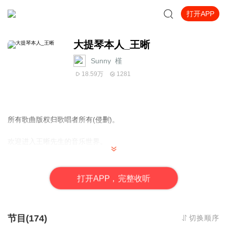
打开APP
大提琴本人_王晰
Sunny_槿
18.59万
1281
所有歌曲版权归歌唱者所有(侵删)。
欢迎进入王晰先生的音乐世界。
这里是王晰先生的往昔与今夕。
打
开
A
P
P，完整收听
私心是有一个地方可以听他唱过的歌。
如果你也一样的话，那么请慢慢欣赏吧。
节目(174)
切换顺序