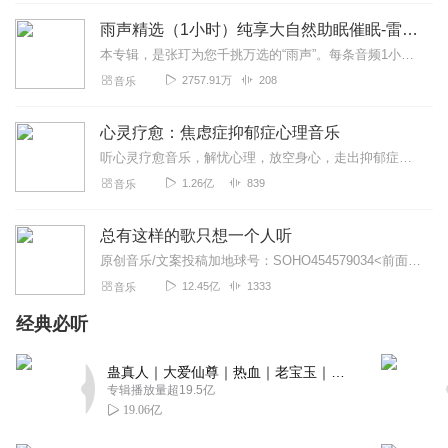
回复
2020-05-26
0
雨声精选（1小时）纯享大自然助眠催眠-雷雨声，下雨
本专辑，是张玎为您千挑万选的“雨声”。每条音频1小时，中间没有打扰。有轻柔细雨、淅淅沥沥；雨滴入水，滴答作响；隐隐雷声，隆隆为伴；流水潺潺，映入耳畔。这里没有音...
2012EXO我还在
2757.91万
208
音乐
爱您啊啊啊啊啊啊啊啊啊啊啊
回复
2020-05-20
0
心灵疗愈：焦虑症抑郁症心理音乐
听心灵疗愈音乐，解忧心理，放空身心，走出抑郁症、焦虑症、恐惧症等情绪困扰。疗愈音乐=心灵养生最有效的聆听建议：步骤一、选择安静的环境，闭目静卧或坐。步骤二、根据...
Shirley闭关中
1.26亿
839
音乐
超赞，太喜欢了，住下了
回复
2020-04-15
0
总有这样的歌只想一个人听
原创音乐/文案投稿加地球号：SOHO454579034<前面英文是大写>带上你的音乐和故事与我们相遇..每一位小伙伴的经历都是我们创作的源头..
森露玖_Carol
12.45亿
1333
音乐
啊啊啊我爱！！！谢谢！！！
经典必听
回复
2020-02-11
0
蛊真人｜大爱仙尊｜热血｜老宝玉｜多人VIP免费有声剧
墙头众多
专辑播放量超19.5亿
希望po主能多更新！
19.06亿
回复
2020-02-01
0