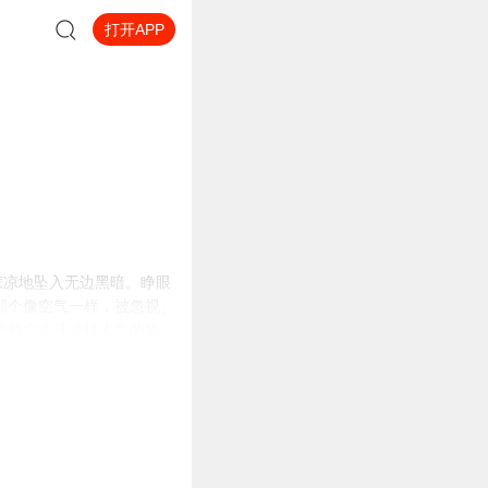
打开APP
悲凉地坠入无边黑暗。睁眼
那个像空气一样，被忽视、
的独立奋斗逆转人生的故