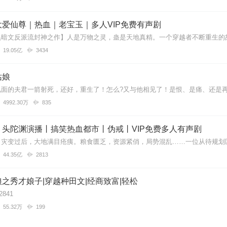
爱仙尊｜热血｜老宝玉｜多人VIP免费有声剧
字也很清晰
19.05亿
3434
姑娘
人物细细道来都有自己的故事，艰辛温暖感动，主播也诠释得好听感人，非
4992.30万
835
丨头陀渊演播丨搞笑热血都市丨伪戒丨VIP免费多人有声剧
事情节也很不错👍👍👍
44.35亿
2813
之秀才娘子|穿越种田文|经商致富|轻松
女师爷》和《恋恋浮城》，还觉不过瘾，又把《重生农家三姑娘》翻出来
2841
一个有趣的认识，在喜马拉雅这个伟大的平台上，有许多播放量偏低的作
播放量的东西却烂得不忍卒听———文字低劣幼稚，故事情节粗制滥造，
55.32万
199
摆的《重生农家三姑娘》就属前者：播放量低，但特别耐听，小说文字优