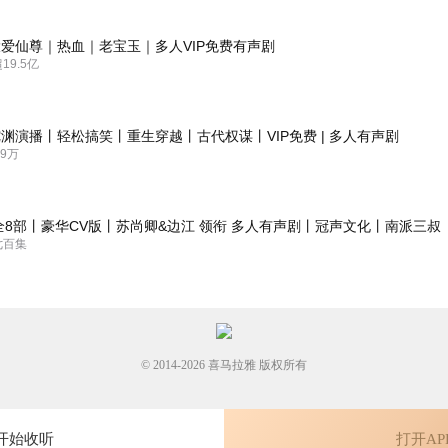
强大的逻辑内涵支撑。更兼单摆越播越成熟，对声线的运用日臻完善！好
爱仙尊｜热血｜老宝玉｜多人VIP免费有声剧
9.5亿
喜欢四姐妹之间的感情，四个人各有特色个性，但团结友爱，一起撑起了
晰，音色很好，没有乱七八糟的配乐，静静地听书令人愉悦👍
渊演播丨轻松搞笑丨重生穿越丨古代权谋丨VIP免费 | 多人有声剧
9万
全8部丨豪华CV版丨苏尚卿&边江 领衔 多人有声剧丨冠声文化丨南派三叔
，不要长篇小说，听着正好。正能量满满的，从四姐妹不招人待见，到四
七百集
的朋友。主播声音好听，声情并茂的感情也是让人感动的。感谢了🙏
© 2014-
2026
喜马拉雅 版权所有
开始收听
打开AP