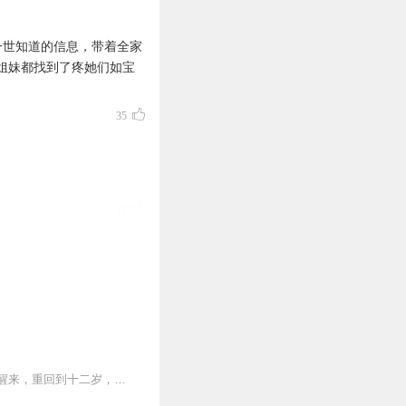
上一世知道的信息，带着全家
姐妹都找到了疼她们如宝
35
13
11
保孩子，这是前世姚三三听到的最后一句话，难产关头丈夫婆婆毫不犹豫的选择孩子。睁眼醒来，重回到十二岁，，，没有金手指，没有随身系统，没有万能空间，好吧，是一个重生...
10