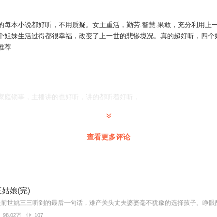
主播挑的每本小说都好听，不用质疑。女主重活，勤劳.智慧.果敢，充分利用
个姐妹生活过得都很幸福，改变了上一世的悲惨境况。真的超好听，四个
推荐
家庭锁事，主播讲的也好听，讲的都听着好听，
查看更多评论
主播，声音好听！吐字清晰！声情并茂，抑扬顿挫！
姑娘(完)
好听，我喜欢单摆，好听好听太好听了。
98.02万
107