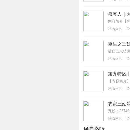
书虫朱朱
蛊真人｜大
主播音色不错，吐
回复
2020-01-20
有声书
听友249950792
重生之三
喜欢这本书，每个
回复
2021-02-26
有声书
mx布偶猫
第九特区
主播讲的很好听，故
回复
2019-12-25
有声书
农家三姑娘
听了单摆演播的《
宠粉：23749
了！同时又产生了
辄上千万甚至过亿
有声书
葩……！总之，单
经典必听