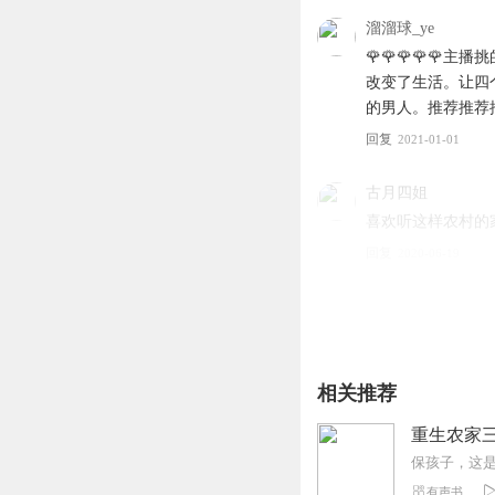
溜溜球_ye
🌹🌹🌹🌹
改变了生活。让四
的男人。推荐推荐
回复
2021-01-01
古月四姐
喜欢听这样农村的
回复
2020-06-19
迷上天蝎_bw
又一个值得关注的
回复
2020-08-10
相关推荐
1811258kfvu
重生农家三
讲的每一部小说都
回复
2020-04-24
有声书