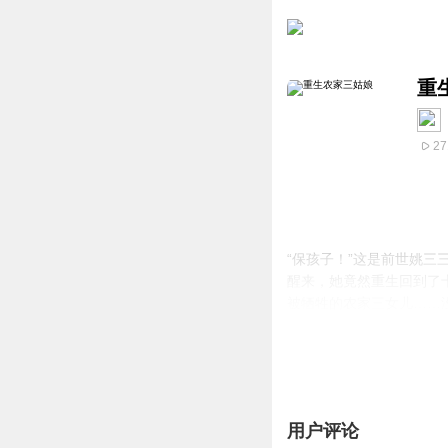
重
27
“保孩子！”这是前世姚
醒来，她竟然重生回到了
被牺牲的农家三女儿……
事，当然，美满爱情也是
用户评论