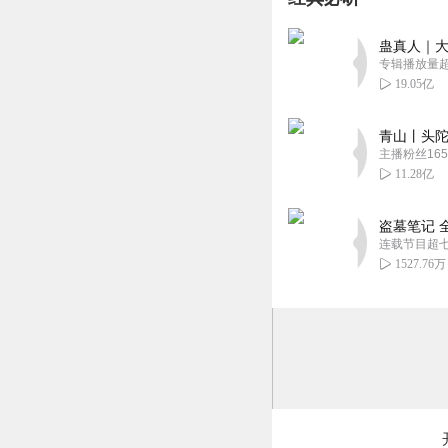
枭的生活基础，有
回复
2022-08-22
蛊真人｜大
专辑播放量超1
爱听有声书的老鼠
19.05亿
故事简洁不注水，
归属。主播口齿清
青山丨头陀
主播粉丝165
回复
2021-12-17
11.28亿
1386847ipqk
盗墓笔记 
是一本不错的小说
连载节目超
极品亲戚也有善良
1527.76万
回复
2021-11-08