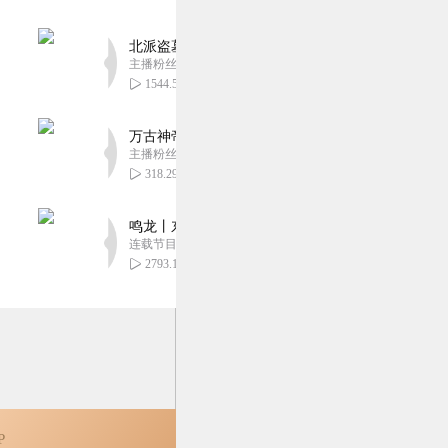
听！停不下来！
4
北派盗墓笔记丨头陀渊出品丨悬疑灵异丨摸金校尉丨
主播粉丝1659万
1544.58万
整个家，最后都得到好的
万古神帝丨玄幻丨热血丨紫襟团队演播丨多人有声
主播粉丝2836万
4
318.29万
鸣龙丨东方玄幻丨紫襟团队丨轻松搞笑丨多人有声
姐妹一起发家致富。虽有
连载节目超五百集
2793.16万
4
P