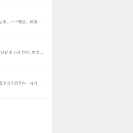
内容简介【黑暗文反派流封神之作】人是万物之灵，蛊是天地真精。一个穿越者不断重生的故事。一个养蛊、炼蛊、用蛊的奇特世界。配音组（男角色）老宝玉旁白...
10
常好！赞👍
被自己未曾见面的夫君一箭射死，还好，重生了！怎么?又与他相见了！是恨、是痛、还是再续前缘？敬请收听由渺渺林杉主播的《重生之三姑娘》
7
【内容简介】灾变过后，大地满目疮痍。粮食匮乏，资源紧俏，局势混乱……一位从待规划区杀出来的青年，背对着漫天黄沙，孤身来到九区谋生，却不曾想偶然结识三五好友，一念...
5
听，一下子就被吸引往
品却非常优秀，而某些动
人物形象不是极品就是奇
美，人物和故事有活色生