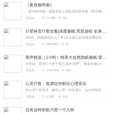
《夜色钢琴曲》
《夜色钢琴曲》最新专辑上线啦我的新专辑《夜色钢琴曲最新专辑》（点击跳转）已经上线，新专辑是《夜色钢琴曲》的升级版，我精选了诸多经典原创作品与大家分享，愿未来...
17.18亿
521
音乐
行星钵音疗愈全集|深度催眠 冥想放松 全身心深度按摩
2块钱，你能得到什么？▼1次全身心的深度按摩钵目前已广泛地被应用于美容Spa和按摩养生馆的疗程中，许多疗愈师使用铜钵在身体上，发现5分钟铜钵按摩的深度放松，效...
2949.98万
41
音乐
雨声精选（1小时）纯享大自然助眠催眠-雷雨声，下雨
本专辑，是张玎为您千挑万选的“雨声”。每条音频1小时，中间没有打扰。有轻柔细雨、淅淅沥沥；雨滴入水，滴答作响；隐隐雷声，隆隆为伴；流水潺潺，映入耳畔。这里没有音...
2762.86万
208
音乐
心灵疗愈：焦虑症抑郁症心理音乐
听心灵疗愈音乐，解忧心理，放空身心，走出抑郁症、焦虑症、恐惧症等情绪困扰。疗愈音乐=心灵养生最有效的聆听建议：步骤一、选择安静的环境，闭目静卧或坐。步骤二、根据...
1.26亿
839
音乐
总有这样的歌只想一个人听