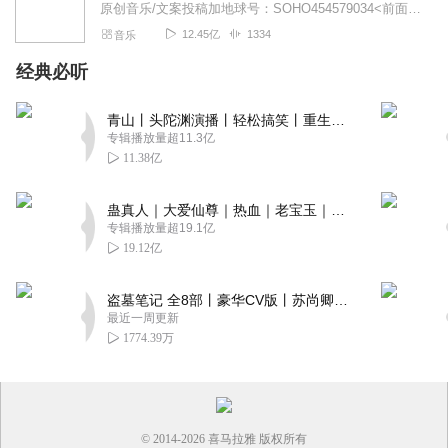
原创音乐/文案投稿加地球号：SOHO454579034<前面英文是大写>带上你的音乐和故事与我们相遇..每一位小伙伴的经历都是我们创作的源头..
12.45亿
1334
音乐
经典必听
青山丨头陀渊演播丨轻松搞笑丨重生穿越丨古代权谋丨VIP免费 | 多人有声剧
专辑播放量超11.3亿
11.38亿
蛊真人｜大爱仙尊｜热血｜老宝玉｜多人VIP免费有声剧
专辑播放量超19.1亿
19.12亿
盗墓笔记 全8部丨豪华CV版丨苏尚卿&边江 领衔 多人有声剧丨冠声文化丨南派三叔
最近一周更新
1774.39万
© 2014-
2026
喜马拉雅 版权所有