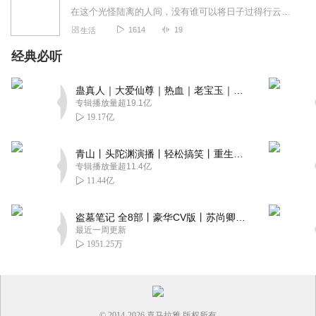
在这个光怪陆离的人间，没有谁可以将日子过得行云流水。但我始终相信，走过平湖烟雨，岁月山河，那些历尽劫数、尝遍百味的人，会更加生动而干净。时间永远是旁观者，所有的...
1614
19
生活
经典必听
蛊真人｜大爱仙尊｜热血｜老宝玉｜多人VIP免费有声剧
专辑播放量超19.1亿
19.17亿
青山丨头陀渊演播丨轻松搞笑丨重生穿越丨古代权谋丨VIP免费 | 多人有声剧
专辑播放量超11.4亿
11.44亿
盗墓笔记 全8部丨豪华CV版丨苏尚卿&边江 领衔 多人有声剧丨冠声文化丨南派三叔
最近一周更新
1951.25万
© 2014-
2026
喜马拉雅 版权所有