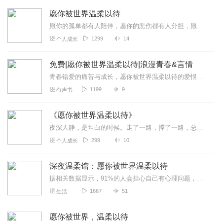
愿你被世界温柔以待
愿你的孤单都有人陪伴，愿你的悲伤都有人分担，愿你的欢喜都有人分享，愿你的烂漫都有人守护。愿你被世界温柔以待。穆穆，一个可盐可甜，可御可萝的小可爱～希望可以每天都...
1299
14
个人成长
免费|愿你被世界温柔以待|浪漫青春&言情
青春错爱的痛苦与成长，愿你被世界温柔以待的爱恨纠葛
1199
9
有声书
《愿你被世界温柔以待》
夜深人静，是坦白的时候。走了一路，撑了一路，总要有个地方安放情绪。这里没有大道理，也不教你坚强；我只想陪你，把那些来不及说出口的委屈，慢慢讲完。愿你在每一个失眠...
299
10
个人成长
深夜温柔馆：愿你被世界温柔以待
据相关数据显示，91%的人会担心自己有心理问题，焦虑、内耗、迷茫已成为当代人常见的情绪困扰，尤其在深夜，独处的时光里，所有的疲惫与委屈都会被无限放大，我们总在寻...
1667
51
生活
愿你被世界，温柔以待