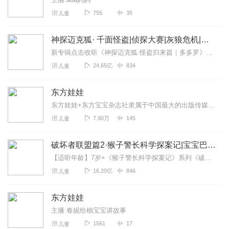
755
35
儿童
神探迈克狐· 千面怪盗|侦探大赛|灰狼危机|多多罗
新专辑点击收听《神探迈克狐·怪盗归来篇｜多多罗》！！！>>>点击进入主播橱窗购买《神探迈克狐》系列图书吧!<<<多多罗故事【点击前往】收听多多罗其他好玩有趣的故...
24.65亿
834
儿童
东方娃娃
东方娃娃+东方宝宝杂志社隶属于中国最大的出版传媒集团——凤凰出版传媒集团，由江苏少年儿童出版社和南京师范大学出版社联合创办。我们依托于全球教育研发精英团队，...
7.90万
145
儿童
破坏者联盟篇2·猴子警长科学探案记|宝宝巴士故事
【适听年龄】7岁+《猴子警长科学探案记》系列《破坏者联盟篇1·猴子警长科学探案记》>>>《破坏者联盟篇2·猴子警长科学探案记》>>>《破坏者联盟篇3·猴子警长科...
16.20亿
846
儿童
东方娃娃
主播:春妮给柚宝宝讲故事
1561
17
儿童