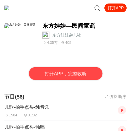
打开APP
东方娃娃—民间童谣
东方娃娃杂志社
4.35万
405
打
开
A
P
P，完整收听
节目(56)
切换顺序
儿歌-拍手点头-纯音乐
1584
01:02
儿歌-拍手点头-独唱