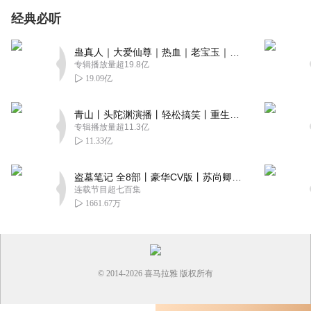
经典必听
蛊真人｜大爱仙尊｜热血｜老宝玉｜多人VIP免费有声剧
专辑播放量超19.8亿
19.09亿
青山丨头陀渊演播丨轻松搞笑丨重生穿越丨古代权谋丨VIP免费 | 多人有声剧
专辑播放量超11.3亿
11.33亿
盗墓笔记 全8部丨豪华CV版丨苏尚卿&边江 领衔 多人有声剧丨冠声文化丨南派三叔
连载节目超七百集
1661.67万
© 2014-
2026
喜马拉雅 版权所有