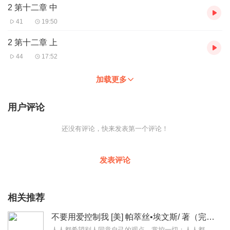
2 第十二章 中
41
19:50
2 第十二章 上
44
17:52
加载更多
用户评论
还没有评论，快来发表第一个评论！
发表评论
相关推荐
不要用爱控制我 [美] 帕萃丝•埃文斯/ 著（完结）
人人都希望别人同意自己的观点，掌控一切；人人都可能不由自主地对别人指手画脚、随意评价。有的人懂得校正自己的行为，适度控制，所以进退自如，生活得无比轻松。...