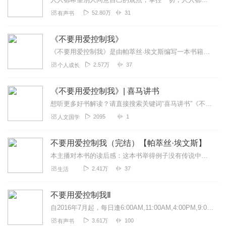
52.80万
31
有声书
《不要用爱控制我》
《不要用爱控制我》是由帕萃丝·埃文斯编写一本书籍。人际关系领域的根本突破不可不读的心理自助读本。如果有人经常强迫你做这做那，丝毫不顾及你的想法；或者你想知道是否...
2.57万
37
个人成长
《不要用爱控制我》| 喜马讲书
想听更多好书解读？请直接搜索关键词“喜马讲书”《不要用爱控制我》的作者帕萃丝·埃文斯是人际关系领域的研究者和实践者。她在美国建立了多家工作室，也时常在公众媒体中...
2095
1
人文国学
不要用爱控制我（完结）【帕萃丝·埃文斯】
本主播对本书的读后感：这本书举得例子没有传说中的心理学案例那样生动有趣，都是生活中的小事情，所以偶尔让人觉得单调，但正因为是小的不能再小的事情，才能突然让我们警...
2.41万
37
生活
不要用爱控制我Ⅱ
自2016年7月起，每日逢6:00AM,11:00AM,4:00PM,9:00PM更新。PS:1.本人非专业主播，广普腔调，国语极差，慎听。2....
3.61万
100
有声书