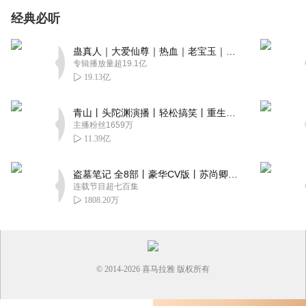
经典必听
蛊真人｜大爱仙尊｜热血｜老宝玉｜多人VIP免费有声剧
专辑播放量超19.1亿
19.13亿
青山丨头陀渊演播丨轻松搞笑丨重生穿越丨古代权谋丨VIP免费 | 多人有声剧
主播粉丝1659万
11.39亿
盗墓笔记 全8部丨豪华CV版丨苏尚卿&边江 领衔 多人有声剧丨冠声文化丨南派三叔
连载节目超七百集
1808.20万
© 2014-
2026
喜马拉雅 版权所有