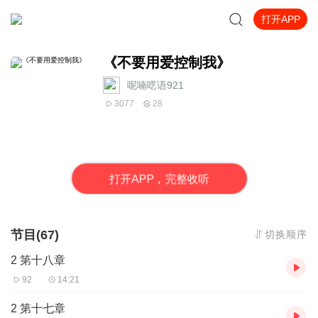
打开APP
《不要用爱控制我》
呢喃呓语921
3077
28
打
开
A
P
P，完整收听
节目(67)
切换顺序
2 第十八章
92
14:21
2 第十七章