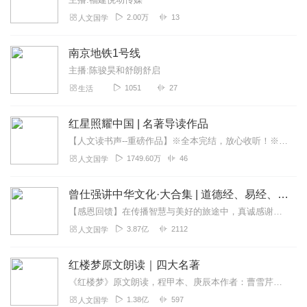
2.00万
13
人文国学
南京地铁1号线
主播:陈骏昊和舒朗舒启
1051
27
生活
红星照耀中国 | 名著导读作品
【人文读书声--重磅作品】※全本完结，放心收听！※八年级（上）语文教科书名著导读指定作品，同名有声书！※著名翻译家董乐山先生权威中文译本！※人民文学出版...
1749.60万
46
人文国学
曾仕强讲中华文化·大合集 | 道德经、易经、三国演义中的国学
【感恩回馈】在传播智慧与美好的旅途中，真诚感谢每一位伙伴的温暖陪伴与鼎力支持！欢迎曾仕强学堂粉丝听友们入群交流，更多新鲜玩法和福利活动等你！添加微信：zengf...
3.87亿
2112
人文国学
红楼梦原文朗读｜四大名著
《红楼梦》原文朗读，程甲本、庚辰本作者：曹雪芹，朗读：白云出岫、蓝色百合《红楼梦》程甲本和庚辰本是该书两大重要版本。程甲本由程伟元和高鹗于乾隆五十六年（1791...
1.38亿
597
人文国学