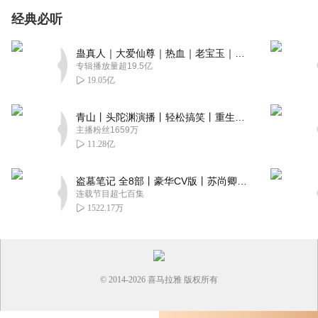
经典必听
蛊真人｜大爱仙尊｜热血｜老宝玉｜多人VIP免费有声剧
专辑播放量超19.5亿
19.05亿
青山丨头陀渊演播丨轻松搞笑丨重生穿越丨古代权谋丨VIP免费 | 多人有声剧
主播粉丝1659万
11.28亿
盗墓笔记 全8部丨豪华CV版丨苏尚卿&边江 领衔 多人有声剧丨冠声文化丨南派三叔
连载节目超七百集
1522.17万
© 2014-
2026
喜马拉雅 版权所有