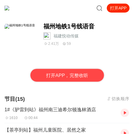
打开APP
福州地铁1号线语音
福建悦动传媒
2.41万
59
打
开
A
P
P，完整收听
节目(15)
切换顺序
1#《胪雷到站》福州南三迪希尔顿逸林酒店
1610
00:44
【茶亭到站】福州儿童医院、居然之家