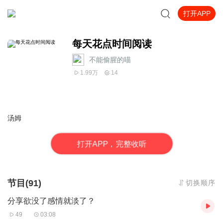
打开APP
每天花点时间阅读
不能偷腥的喵
1.99万
14
汤姆
打
开
A
P
P，完整收听
节目(91)
切换顺序
分享欲没了感情就淡了？
49
03:08