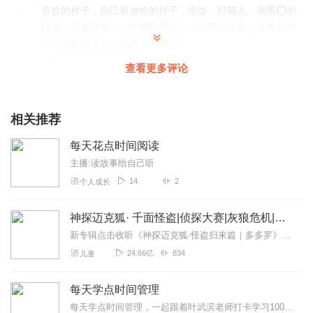
喜欢的样子，自己最放松的样子，吃饭、打嗝儿、画圈⭕的
样子，你都有啦，一切都在进步，一切都在提高，文本内容
不一样也能跟上，棒棒哒！加油！
回复
2022-08-21
2
查看更多评论
子言雨蝶
听了此专辑后，学习成绩上去了，被校花校草表白了，工作
相关推荐
升职加薪了。父母身体健健康康，妻子丈夫恩恩爱爱，孩子
每天花点时间阅读
们开开心心。总而言之一句话那就是心想事成！耶
主播:读故事给自己听
回复
2022-09-20
1
14
2
个人成长
星晨浩雨
神探迈克狐· 千面怪盗|侦探大赛|灰狼危机|多多罗
书是人类进步的阶梯。多读书读好书，是我们所需要的，现
代人生活节奏快，心情浮躁静不下心看书，谢谢主播，精心
新专辑点击收听《神探迈克狐·怪盗归来篇｜多多罗》！！！>>>点击进入主播橱窗购买《神探迈克狐》系列图书吧!<<<多多罗故事【点击前往】收听多多罗其他好玩有趣的故...
挑选了那么多好书，用她那甜美的声音演播给我们听，严重
24.66亿
834
儿童
推荐。
回复
2022-09-20
每天学点时间管理
1
每天学点时间管理，一起跟着叶武滨老师打卡学习100天！每天早上6点日更一条音频哦~