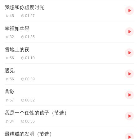
我想和你虚度时光
45
01:27
幸福如苹果
32
01:35
雪地上的夜
56
01:19
遇见
56
00:39
背影
57
00:32
我是一个任性的孩子（节选）
34
00:36
最糟糕的发明（节选）