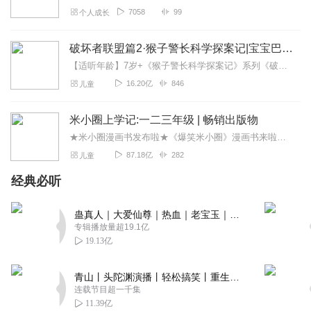
7058
99
个人成长
破坏者联盟篇2·猴子警长科学探案记|宝宝巴士故事
【适听年龄】7岁+《猴子警长科学探案记》系列《破坏者联盟篇1·猴子警长科学探案记》>>>《破坏者联盟篇2·猴子警长科学探案记》>>>《破坏者联盟篇3·猴子警长科...
16.20亿
846
儿童
米小圈上学记:一二三年级 | 畅销出版物
★米小圈漫画书发布啦★《爆笑米小圈》漫画书来啦《米小圈上学记》一二三年级正版广播剧！《米小圈上学记》系列是儿童作家北猫最新创作的儿童小说系列，作品诙谐幽默、好...
87.18亿
282
儿童
经典必听
蛊真人｜大爱仙尊｜热血｜老宝玉｜多人VIP免费有声剧
专辑播放量超19.1亿
19.13亿
青山丨头陀渊演播丨轻松搞笑丨重生穿越丨古代权谋丨VIP免费 | 多人有声剧
连载节目超一千集
11.39亿