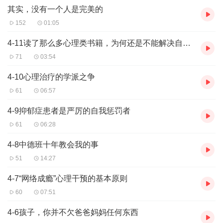
其实，没有一个人是完美的
152
01:05
4-11读了那么多心理类书籍，为何还是不能解决自己的问题
71
03:54
4-10心理治疗的学派之争
61
06:57
4-9抑郁症患者是严厉的自我惩罚者
61
06:28
4-8中德班十年教会我的事
51
14:27
4-7“网络成瘾”心理干预的基本原则
60
07:51
4-6孩子，你并不欠爸爸妈妈任何东西