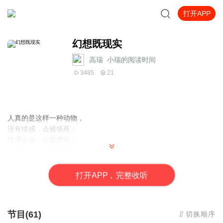
打开APP
幻想既现实
高瑞_小瑞的阅读时间
3485
21
人真的是这样一种动物，
没有情感，会被饿死；
情感太多，会被撑死；
不多不少，才是最好。
从这一点来说，
亲情与爱情都应该向友情靠拢。
打
开
A
P
P，完整收听
每天一篇阅读，让你看出幻想是内心的现实，你的世界是什么样
子，与你有关，与世界有关。
节目(61)
切换顺序