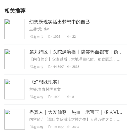
相关推荐
幻想既现实活出梦想中的自己
主播:元_dw
1026
22
有声书
第九特区丨头陀渊演播丨搞笑热血都市丨伪戒丨VIP免费多人有声剧
【内容简介】灾变过后，大地满目疮痍。粮食匮乏，资源紧俏，局势混乱……一位从待规划区杀出来的青年，背对着漫天黄沙，孤身来到九区谋生，却不曾想偶然结识三五好友，一念...
44.39亿
2813
有声书
《幻想既现实》
主播:青青树匡素文
1920
8
有声书
蛊真人｜大爱仙尊｜热血｜老宝玉｜多人VIP免费有声剧
内容简介【黑暗文反派流封神之作】人是万物之灵，蛊是天地真精。一个穿越者不断重生的故事。一个养蛊、炼蛊、用蛊的奇特世界。配音组（男角色）老宝玉旁白...
19.10亿
3434
有声书