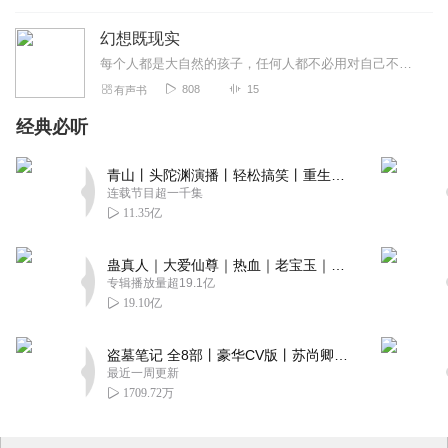
幻想既现实
每个人都是大自然的孩子，任何人都不必用对自己不好的方式来对他人好。我们是人，我们都注定要带着人的全部优点和弱点活着。人真的是这样一种动物，没有情感，会被“饿”死...
808
15
有声书
经典必听
青山丨头陀渊演播丨轻松搞笑丨重生穿越丨古代权谋丨VIP免费 | 多人有声剧
连载节目超一千集
11.35亿
蛊真人｜大爱仙尊｜热血｜老宝玉｜多人VIP免费有声剧
专辑播放量超19.1亿
19.10亿
盗墓笔记 全8部丨豪华CV版丨苏尚卿&边江 领衔 多人有声剧丨冠声文化丨南派三叔
最近一周更新
1709.72万