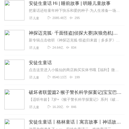
安徒生童话 Hi | 睡前故事 | 哄睡儿童故事
把童话还给童年种下快乐和爱的种子·为人生准备一场动人的开篇给童年最美的童话：童话有温度深度策划改编原著故事，弱化过度悲惨的结局，为孩子种下美好，纯净的童年种子童...
2085.48万
295
儿童
神探迈克狐· 千面怪盗|侦探大赛|灰狼危机|多多罗
新专辑点击收听《神探迈克狐·怪盗归来篇｜多多罗》！！！>>>点击进入主播橱窗购买《神探迈克狐》系列图书吧!<<<多多罗故事【点击前往】收听多多罗其他好玩有趣的故...
24.64亿
834
儿童
安徒生童话
点击这里进入小狐仙的商店购买实体书哦【福利】微信【xmly70】,领取限量福利专辑hi，亲爱的朋友们，收听专辑送福利啦！即日起，收听过本专辑的用户，即可免费领...
8540.13万
199
儿童
破坏者联盟篇2·猴子警长科学探案记|宝宝巴士故事
【适听年龄】7岁+《猴子警长科学探案记》系列《破坏者联盟篇1·猴子警长科学探案记》>>>《破坏者联盟篇2·猴子警长科学探案记》>>>《破坏者联盟篇3·猴子警长科...
16.20亿
846
儿童
安徒生童话丨格林童话丨寓言故事丨神话故事丨益智故事