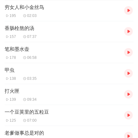
穷女人和小金丝鸟
195
02:03
香肠栓熬的汤
157
07:37
笔和墨水壶
178
06:58
甲虫
138
03:35
打火匣
139
09:34
一个豆荚里的五粒豆
125
07:00
老爹做事总是对的