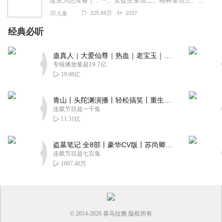
这里为您准备了：一、安徒生童话二、格林童话三、寓言故事四、快乐童年故事五、睡前故事六、神话故事七、名人故事八、益智故事九、儿童百科十、儿童36计共计十个单元，2...
225.66万
1037
儿童
经典必听
蛊真人｜大爱仙尊｜热血｜老宝玉｜多人VIP免费有声剧
专辑播放量超19.7亿
19.08亿
青山丨头陀渊演播丨轻松搞笑丨重生穿越丨古代权谋丨VIP免费 | 多人有声剧
连载节目超一千集
11.31亿
盗墓笔记 全8部丨豪华CV版丨苏尚卿&边江 领衔 多人有声剧丨冠声文化丨南派三叔
连载节目超七百集
1607.40万
© 2014-
2026
喜马拉雅 版权所有