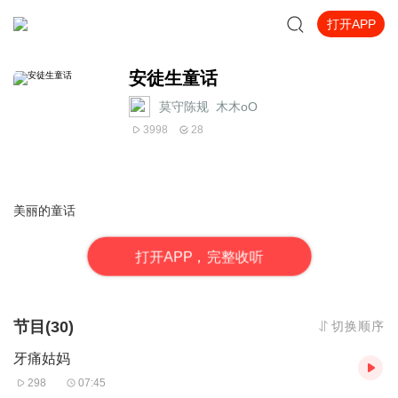
打开APP
安徒生童话
莫守陈规_木木oO
3998
28
美丽的童话
打
开
A
P
P，完整收听
节目(30)
切换顺序
牙痛姑妈
298
07:45