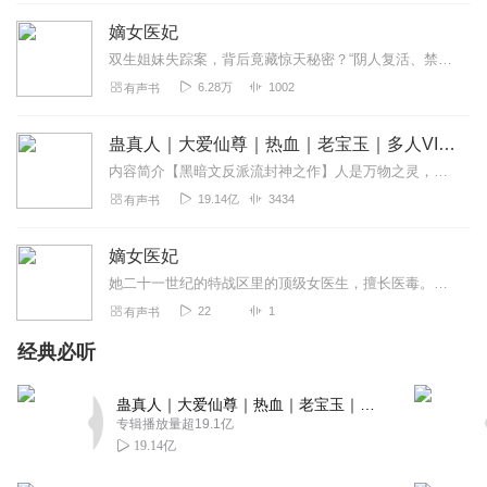
雨后彩虹_g18
嫡女医妃
亲爱的主播小姐，怎么听了一半就没了？
双生姐妹失踪案，背后竟藏惊天秘密？“阴人复活、禁术现世？”小仵作遇上冷面俊王爷，能否破解其中的谜题......新书上架，欢迎订阅，点击跳转~
回复
2020-03-21
8
6.28万
1002
有声书
听友211195664
蛊真人｜大爱仙尊｜热血｜老宝玉｜多人VIP免费有声剧
还不错，就是缺少点感情，和心目中的画面连不起来
内容简介【黑暗文反派流封神之作】人是万物之灵，蛊是天地真精。一个穿越者不断重生的故事。一个养蛊、炼蛊、用蛊的奇特世界。配音组（男角色）老宝玉旁白...
回复
2020-01-20
6
19.14亿
3434
有声书
1398790dyiv
嫡女医妃
很好！说的很生动形象，声音很好听。
她二十一世纪的特战区里的顶级女医生，擅长医毒。穿越到一个叫做西元国的国家里，这身体的主人也叫沈佳怡，相府嫡女，可谓这个时代的白富美。沈佳怡六岁的时候，外祖父被贬...
回复
2019-12-06
6
22
1
有声书
经典必听
小雨点雨落
没结局，后期可以接着更新吗？
蛊真人｜大爱仙尊｜热血｜老宝玉｜多人VIP免费有声剧
回复
2019-12-14
5
专辑播放量超19.1亿
19.14亿
坐拥百态_ig