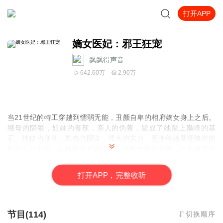
打开APP
嫡女医妃：邪王狂宠
飘飘得声音
642.60万
2.90万
当21世纪的特工穿越到懦弱无能，丑颜自卑的相府嫡女身上之后。
继母的阴狠，姐妹的毒辣，亲人的伪善，皆成了她踏上巅峰的基
石。神秘的身世，离奇的阴谋，强大的实力，更变作她展现锋芒的
利器！恕不知，在她风华初露之时，早有他步步为营，只为将其纳
入怀中！“王妃，准备去哪？”邪魅男子看着心爱女子不解地
问。“啊！”正准备离家出走的绝色女子闻言脚底一滑，险些摔倒在
打
开
A
P
P，完整收听
地。“看来王妃的精力还很好，既然如此，咱们的‘训练’有待加
强！”男子邪邪一笑，星眸之中流光一闪。“什么？”女子面色一变，
完了！她又中计了！当21世纪的特工穿越到懦弱无能，丑颜自卑的
相府嫡女身上之后。继母的阴狠，姐妹的毒辣，亲人的伪善，皆成
节目(114)
切换顺序
了她踏上巅峰的基石。....