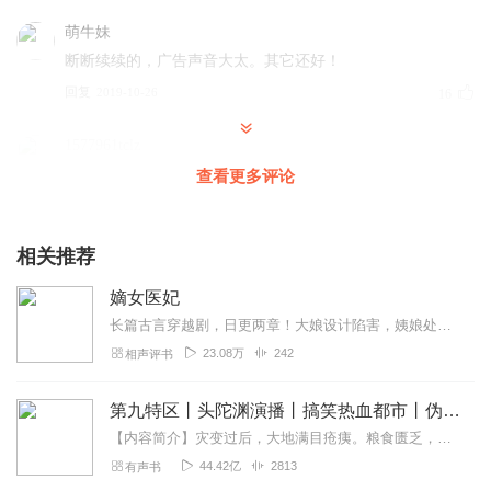
萌牛妹
断断续续的，广告声音大太。其它还好！
回复
2019-10-26
16
1577961tclz
好听旦中间的集数少了是什么意思
查看更多评论
回复
2019-10-17
14
相关推荐
洛冰0116
不错😊！如果真能穿越我也去穿穿看看
嫡女医妃
回复
2019-11-29
11
长篇古言穿越剧，日更两章！大娘设计陷害，姨娘处处刁难，机缘巧合之下，现代医学世家陆薇薇代替苏雨薇重生于世。什么?他们要将她交给全身瘫痪的皇子?什么?还要她对她们...
23.08万
242
相声评书
舞蹈学校0
主播声音断断续续的，听的烦，而且女生声音特别像男
第九特区丨头陀渊演播丨搞笑热血都市丨伪戒丨VIP免费多人有声剧
生，，而男生的声音又像女生
【内容简介】灾变过后，大地满目疮痍。粮食匮乏，资源紧俏，局势混乱……一位从待规划区杀出来的青年，背对着漫天黄沙，孤身来到九区谋生，却不曾想偶然结识三五好友，一念...
回复
2020-05-15
8
44.42亿
2813
有声书