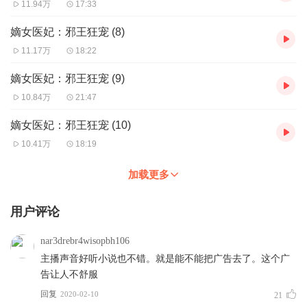
11.94万
17:33
嫡女医妃：邪王狂宠 (8)
11.17万
18:22
嫡女医妃：邪王狂宠 (9)
10.84万
21:47
嫡女医妃：邪王狂宠 (10)
10.41万
18:19
加载更多
用户评论
nar3drebr4wisopbh106
主播声音好听小说也不错。就是能不能把广告去了。这个广
告让人不舒服
回复
2020-02-10
21