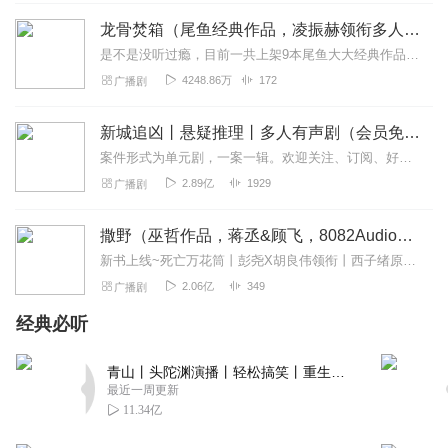
橙子Ma_b5
龙骨焚箱（尾鱼经典作品，凌振赫领衔多人有声剧）
都说结尾不好，确实，因为男主死了。让人唏嘘不已。不
是不是没听过瘾，目前一共上架9本尾鱼大大经典作品有声书啦~~听单合集已经准备好，赶紧收听：尾鱼有声书作品合集感受更多尾鱼作品的魅力！内容简介神话、传说、身世、解...
过，不影响这本书的质量啊。作者是很有水平的，主播也很
4248.86万
172
广播剧
优秀，故事内容很有意义，而且不俗套。听起来有点费劲
的，因为节奏挺快，漏掉一点可能就蛮重要的。哎，悲剧的
新城追凶丨悬疑推理丨多人有声剧（会员免费）
结尾总是让人惆怅的，却又深深的让人回味，深思。其实
案件形式为单元剧，一案一辑。欢迎关注、订阅、好评！“新闻里播不得的，咱们小说里见！”一座充满活力的新兴沿海城市，看似平常的生活中，却发生了种种离奇的罪犯案件，”...
吧，世间哪有那么多的大圆满呢。偶尔听听缺憾的结局也是
2.89亿
1929
广播剧
好的。人生五位嘛。
回复
2020-12-05
11
撒野（巫哲作品，蒋丞&顾飞，8082Audio制作）| 左肩有你原著
新书上线~死亡万花筒丨彭尧X胡良伟领衔丨西子绪原著丨灵异/悬疑/无限流多人有声剧点击跳转收听哦~喜提破亿！#撒野印象大调查#活动上线！>戳此参与<福利四：播...
小明哥了个哥
2.06亿
349
广播剧
这也叫结局？？？
无法接受，烂尾了吧这个
经典必听
回复
2020-04-12
10
青山丨头陀渊演播丨轻松搞笑丨重生穿越丨古代权谋丨VIP免费 | 多人有声剧
雨后的彩虹_co9
最近一周更新
好听😊好听😊支持，支持。
11.34亿
回复
2020-01-23
8