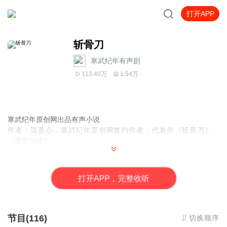
打开APP
斩骨刀
寒武纪年有声剧
113.40万
1.54万
寒武纪年原创网出品有声小说
作者：温盈心，寒武纪年原创网签约作者，代表作《斩骨刀》、
《魔尊凶猛》。
内容简介：
道士庄吟为救故友日夜兼程，途中仗义出手却巧遇一位黑衣公子，
打
开
A
P
P，完整收听
结伴而行。
故友罹难，却得公子相邀，环环相扣，将他一步一步拉入万丈红
尘。本想俗世历练，堪破因果，却不想路途遥远，看尽人心险恶，
世道不古。回首一人尔。
节目(116)
切换顺序
一把风月剑，剑锋如雪闪银光。斩尽世间妖邪，荡平红尘心魔，可