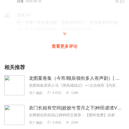
回复
2020-08-30
76
若水147
听一半看了评论是悲剧，悲剧就可怕了，生活很累不想被
虐，不过主播真的很棒，没听完也给个满分。
回复
2020-08-07
65
查看更多评论
水玲珑_j6
很好听
，就是更新好慢
相关推荐
回复
2020-01-02
22
龙图案卷集（今宵/顾辰领衔多人有声剧）| 探案
爱读故事的冬天
龙图续集原班人马《黑风城战记》<<点击收听【内容简介】《龙图案卷集》是由耳雅根据古典名著《三侠五义》（又叫七五）改编所写的网络小说，主要讲述的是鼠（白玉堂）...
文本不错，鬼怪+纯爱故事，节奏紧凑不拖沓，主播的声音很
4.37亿
1188
广播剧
好听，很阳光、清新，让听众的心情也随之阳光轻松。演绎
的角色感情也不错，代入感强，女伪音不觉得唐突，如果说
农门长姐有空间|姣姣兮雪月之下|种田虐渣VIP免费
有什么瑕疵，就是个别不常用词会读错，评论里有热心听众
指出，不妨碍收听……推荐收听！
全网都在听的高口碑种田文推荐：【限时免费】农家小福女|姣姣兮郁雨竹|全网最快寒门大俗人|姣姣兮杜骁|萌宝女强古言爽文魏晋干饭人未删减全网最快|农家小福...
3.45亿
2159
广播剧
回复
2020-11-09
13