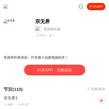
打开APP
宗无界
常路明作家
5578
7
常路明作家原创，抖音微小说微视频剧本！
打
开
A
P
P，完整收听
节目(110)
切换顺序
宗无界1
380
01:07