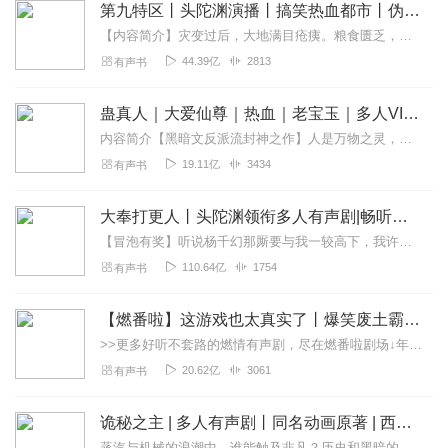
第九特区丨头陀渊演播丨搞笑热血都市丨伪戒丨VIP免费多人有声剧
【内容简介】灾变过后，大地满目疮痍。粮食匮乏，资源紧俏，局势混乱……一位从待规划区杀出来的青年，背对着漫天黄沙，孤身来到九区谋生，却不曾想偶然结识三五好友，一念...
44.39亿
2813
有声书
蛊真人｜大爱仙尊｜热血｜老宝玉｜多人VIP免费有声剧
内容简介【黑暗文反派流封神之作】人是万物之灵，蛊是天地真精。一个穿越者不断重生的故事。一个养蛊、炼蛊、用蛊的奇特世界。配音组（男角色）老宝玉旁白...
19.11亿
3434
有声书
大奉打更人丨头陀渊领衔多人有声剧|畅听全集|王鹤棣、田曦薇主演影视剧原著|卖报小郎君
【冒泡有奖】听说杨千幻那厮要与我一较高下，我许七安要开始装叉了！快进入声音播放页戳下方输入框，冒个泡偷偷告诉我，我要用哪些诗词才能胜过他？说得好的，有赏！202...
110.64亿
1754
有声书
【燃番啦】这游戏也太真实了丨爆笑废土霸榜神作丨紫襟剧社制作
>>更多好听不套路的燃情有声剧，尽在燃番啦剧场↓年度重磅推荐本专辑为VIP免费专辑每天上午10点5集更新，订阅可以听到最新内容哦！每周抽一个专辑五星优质评论送...
20.62亿
3061
有声书
诡秘之主 | 多人有声剧丨同名动画原著 | 西幻克苏鲁 | 乌贼作品
蒸汽与机械的浪潮中，谁能触及非凡？历史和黑暗的迷雾里，又是谁在耳语？我从诡秘中醒来，睁眼看见这个世界：枪械，大炮，巨舰，飞空艇，差分机；魔药，占卜，诅咒，倒吊人...