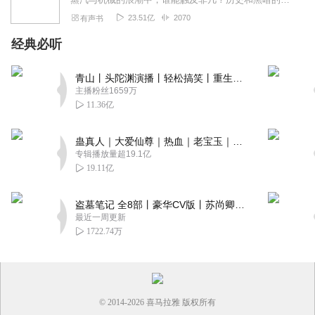
23.51亿
2070
有声书
经典必听
青山丨头陀渊演播丨轻松搞笑丨重生穿越丨古代权谋丨VIP免费 | 多人有声剧
主播粉丝1659万
11.36亿
蛊真人｜大爱仙尊｜热血｜老宝玉｜多人VIP免费有声剧
专辑播放量超19.1亿
19.11亿
盗墓笔记 全8部丨豪华CV版丨苏尚卿&边江 领衔 多人有声剧丨冠声文化丨南派三叔
最近一周更新
1722.74万
© 2014-
2026
喜马拉雅 版权所有